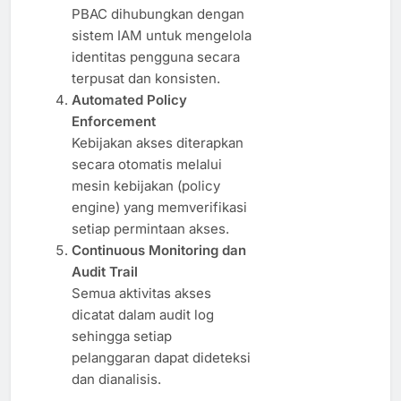
PBAC dihubungkan dengan
sistem IAM untuk mengelola
identitas pengguna secara
terpusat dan konsisten.
Automated Policy
Enforcement
Kebijakan akses diterapkan
secara otomatis melalui
mesin kebijakan (policy
engine) yang memverifikasi
setiap permintaan akses.
Continuous Monitoring dan
Audit Trail
Semua aktivitas akses
dicatat dalam audit log
sehingga setiap
pelanggaran dapat dideteksi
dan dianalisis.