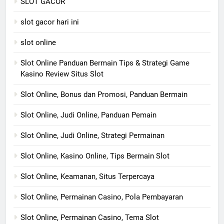
SLOT GACOR
slot gacor hari ini
slot online
Slot Online Panduan Bermain Tips & Strategi Game
Kasino Review Situs Slot
Slot Online, Bonus dan Promosi, Panduan Bermain
Slot Online, Judi Online, Panduan Pemain
Slot Online, Judi Online, Strategi Permainan
Slot Online, Kasino Online, Tips Bermain Slot
Slot Online, Keamanan, Situs Terpercaya
Slot Online, Permainan Casino, Pola Pembayaran
Slot Online, Permainan Casino, Tema Slot