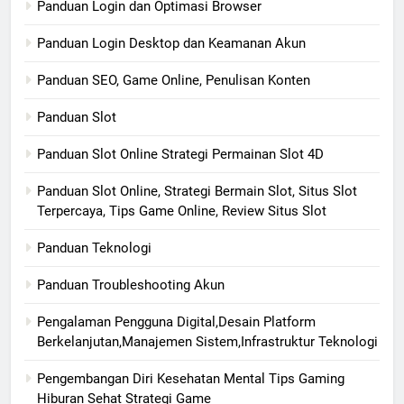
Panduan Login dan Optimasi Browser
Panduan Login Desktop dan Keamanan Akun
Panduan SEO, Game Online, Penulisan Konten
Panduan Slot
Panduan Slot Online Strategi Permainan Slot 4D
Panduan Slot Online, Strategi Bermain Slot, Situs Slot
Terpercaya, Tips Game Online, Review Situs Slot
Panduan Teknologi
Panduan Troubleshooting Akun
Pengalaman Pengguna Digital,Desain Platform
Berkelanjutan,Manajemen Sistem,Infrastruktur Teknologi
Pengembangan Diri Kesehatan Mental Tips Gaming
Hiburan Sehat Strategi Game