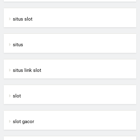
situs slot
situs
situs link slot
slot
slot gacor