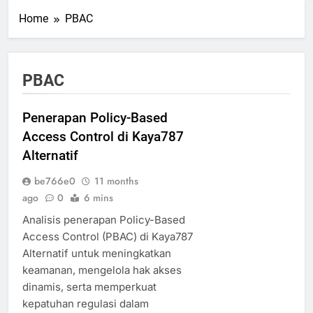
Home
PBAC
PBAC
Penerapan Policy-Based
Access Control di Kaya787
Alternatif
be766e0
11 months
ago
0
6 mins
Analisis penerapan Policy-Based
Access Control (PBAC) di Kaya787
Alternatif untuk meningkatkan
keamanan, mengelola hak akses
dinamis, serta memperkuat
kepatuhan regulasi dalam