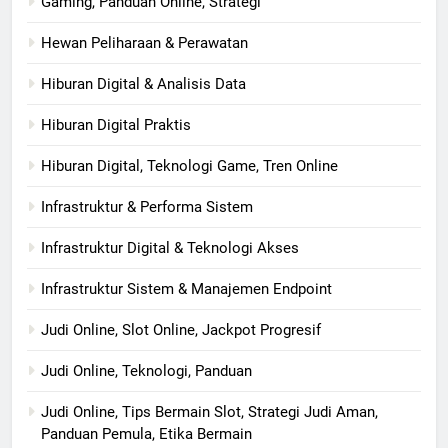
Gaming, Panduan Online, Strategi
Hewan Peliharaan & Perawatan
Hiburan Digital & Analisis Data
Hiburan Digital Praktis
Hiburan Digital, Teknologi Game, Tren Online
Infrastruktur & Performa Sistem
Infrastruktur Digital & Teknologi Akses
Infrastruktur Sistem & Manajemen Endpoint
Judi Online, Slot Online, Jackpot Progresif
Judi Online, Teknologi, Panduan
Judi Online, Tips Bermain Slot, Strategi Judi Aman,
Panduan Pemula, Etika Bermain