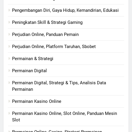
Pengembangan Diri, Gaya Hidup, Kemandirian, Edukasi
Peningkatan Skill & Strategi Gaming
Perjudian Online, Panduan Pemain
Perjudian Online, Platform Taruhan, Sbobet
Permainan & Strategi
Permainan Digital
Permainan Digital, Strategi & Tips, Analisis Data
Permainan
Permainan Kasino Online
Permainan Kasino Online, Slot Online, Panduan Mesin
Slot