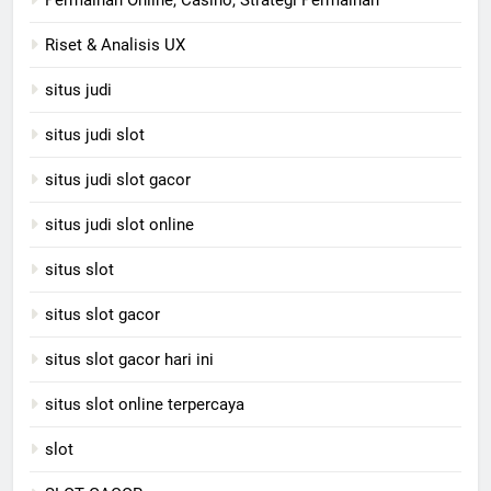
Permainan Online, Casino, Strategi Permainan
Riset & Analisis UX
situs judi
situs judi slot
situs judi slot gacor
situs judi slot online
situs slot
situs slot gacor
situs slot gacor hari ini
situs slot online terpercaya
slot