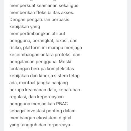
memperkuat keamanan sekaligus
memberikan fleksibilitas akses.
Dengan pengaturan berbasis
kebijakan yang
mempertimbangkan atribut
pengguna, perangkat, lokasi, dan
risiko, platform ini mampu menjaga
keseimbangan antara proteksi dan
pengalaman pengguna. Meski
tantangan berupa kompleksitas
kebijakan dan kinerja sistem tetap
ada, manfaat jangka panjang
berupa keamanan data, kepatuhan
regulasi, dan kepercayaan
pengguna menjadikan PBAC
sebagai investasi penting dalam
membangun ekosistem digital
yang tangguh dan terpercaya.