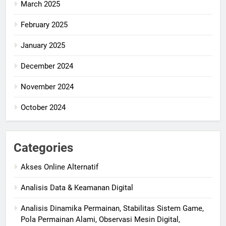
March 2025
February 2025
January 2025
December 2024
November 2024
October 2024
Categories
Akses Online Alternatif
Analisis Data & Keamanan Digital
Analisis Dinamika Permainan, Stabilitas Sistem Game,
Pola Permainan Alami, Observasi Mesin Digital,