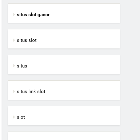
situs slot gacor
situs slot
situs
situs link slot
slot