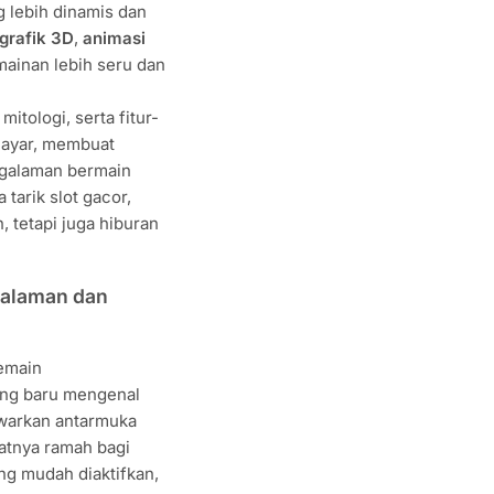
 lebih dinamis dan
grafik 3D
,
animasi
ainan lebih seru dan
itologi, serta fitur-
layar, membuat
ngalaman bermain
arik slot gacor,
tetapi juga hiburan
galaman dan
pemain
ang baru mengenal
nawarkan antarmuka
tnya ramah bagi
ng mudah diaktifkan,