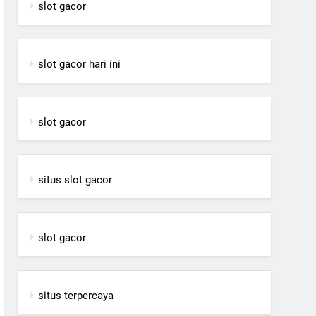
slot gacor
slot gacor hari ini
slot gacor
situs slot gacor
slot gacor
situs terpercaya