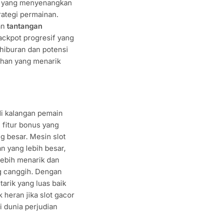
n yang menyenangkan
ategi permainan.
an
tantangan
jackpot progresif yang
hiburan dan potensi
lihan yang menarik
di kalangan pemain
, fitur bonus yang
g besar. Mesin slot
 yang lebih besar,
lebih menarik dan
ng canggih. Dengan
arik yang luas baik
heran jika slot gacor
i dunia perjudian