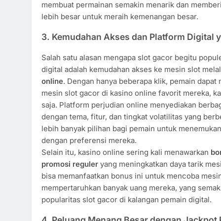
membuat permainan semakin menarik dan memberi
lebih besar untuk meraih kemenangan besar.
3.
Kemudahan Akses dan Platform Digital 
Salah satu alasan mengapa slot gacor begitu popul
digital adalah kemudahan akses ke mesin slot mela
online
. Dengan hanya beberapa klik, pemain dapat
mesin slot gacor di kasino online favorit mereka, k
saja. Platform perjudian online menyediakan berbag
dengan tema, fitur, dan tingkat volatilitas yang be
lebih banyak pilihan bagi pemain untuk menemukan
dengan preferensi mereka.
Selain itu, kasino online sering kali menawarkan
bo
promosi reguler
yang meningkatkan daya tarik mesi
bisa memanfaatkan bonus ini untuk mencoba mesin
mempertaruhkan banyak uang mereka, yang sema
popularitas slot gacor di kalangan pemain digital.
4.
Peluang Menang Besar dengan Jackpot 