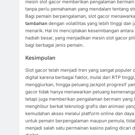
mesin slot gacor memberikan pengalaman bermai
tanpa perlu pemahaman yang mendalam tentang str
Bagi pemain berpengalaman, slot gacor menawark
tambahan
dengan volatilitas yang lebih tinggi dan 
menarik. Hal ini menciptakan keseimbangan antara 
hadiah besar, yang menjadikan mesin slot gacor pi
bagi berbagai jenis pemain.
Kesimpulan
Slot gacor telah menjadi tren yang sangat populer 
digital karena berbagai faktor, mulai dari RTP tinggi
menggiurkan, hingga peluang jackpot progresif yan
gacor tidak hanya menawarkan peluang kemenangan
tetapi juga memberikan pengalaman bermain yang 
menghibur berkat teknologi grafis dan animasi ya
kemudahan akses melalui platform online dan daya t
untuk pemain berpengalaman maupun pemula, tidak 
menjadi salah satu permainan kasino paling dicari d