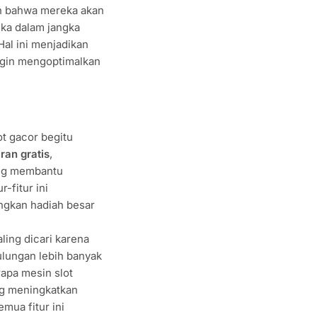
in bahwa mereka akan
ka dalam jangka
Hal ini menjadikan
ingin mengoptimalkan
t gacor begitu
ran gratis
,
ang membantu
-fitur ini
gkan hadiah besar
ling dicari karena
lungan lebih banyak
rapa mesin slot
ng meningkatkan
mua fitur ini