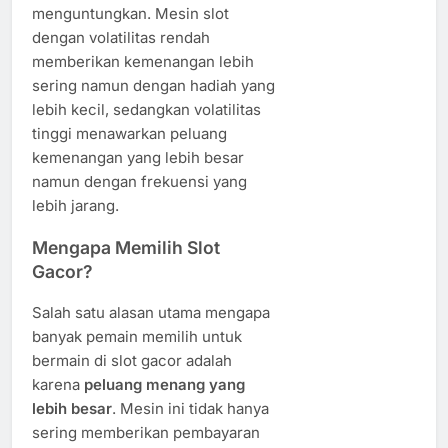
menguntungkan. Mesin slot
dengan volatilitas rendah
memberikan kemenangan lebih
sering namun dengan hadiah yang
lebih kecil, sedangkan volatilitas
tinggi menawarkan peluang
kemenangan yang lebih besar
namun dengan frekuensi yang
lebih jarang.
Mengapa Memilih Slot
Gacor?
Salah satu alasan utama mengapa
banyak pemain memilih untuk
bermain di slot gacor adalah
karena
peluang menang yang
lebih besar
. Mesin ini tidak hanya
sering memberikan pembayaran