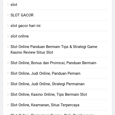
slot
SLOT GACOR
slot gacor hari ini
slot online
Slot Online Panduan Bermain Tips & Strategi Game
Kasino Review Situs Slot
Slot Online, Bonus dan Promosi, Panduan Bermain
Slot Online, Judi Online, Panduan Pemain
Slot Online, Judi Online, Strategi Permainan
Slot Online, Kasino Online, Tips Bermain Slot
Slot Online, Keamanan, Situs Terpercaya