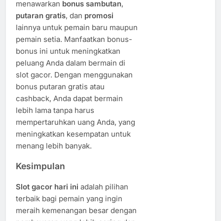
menawarkan
bonus sambutan
,
putaran gratis
, dan
promosi
lainnya untuk pemain baru maupun
pemain setia. Manfaatkan bonus-
bonus ini untuk meningkatkan
peluang Anda dalam bermain di
slot gacor. Dengan menggunakan
bonus putaran gratis atau
cashback, Anda dapat bermain
lebih lama tanpa harus
mempertaruhkan uang Anda, yang
meningkatkan kesempatan untuk
menang lebih banyak.
Kesimpulan
Slot gacor hari ini
adalah pilihan
terbaik bagi pemain yang ingin
meraih kemenangan besar dengan