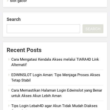
slot gacor
Search
SEARCH
Recent Posts
Cara Mengatasi Kendala Akses melalui TIARA4D Link
Alternatif
EDWINSLOT Login Aman: Tips Menjaga Proses Akses
Tetap Stabil
Cara Memastikan Halaman Login Edwinslot yang Benar
untuk Akses Akun Lebih Aman
Tips Login Lebah4D agar Akun Tidak Mudah Diakses