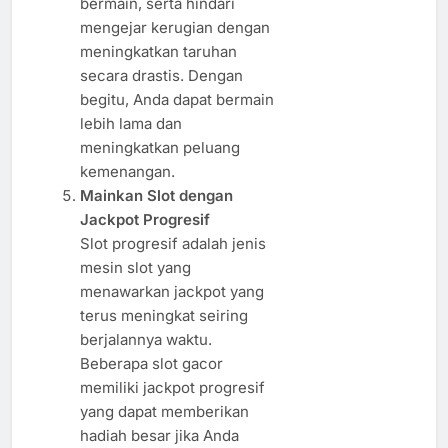
bermain, serta hindari
mengejar kerugian dengan
meningkatkan taruhan
secara drastis. Dengan
begitu, Anda dapat bermain
lebih lama dan
meningkatkan peluang
kemenangan.
Mainkan Slot dengan
Jackpot Progresif
Slot progresif adalah jenis
mesin slot yang
menawarkan jackpot yang
terus meningkat seiring
berjalannya waktu.
Beberapa slot gacor
memiliki jackpot progresif
yang dapat memberikan
hadiah besar jika Anda