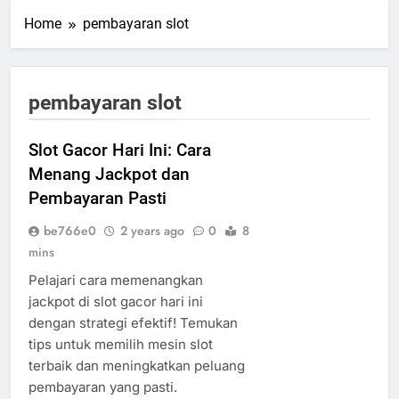
Home
pembayaran slot
pembayaran slot
Slot Gacor Hari Ini: Cara
Menang Jackpot dan
Pembayaran Pasti
be766e0
2 years ago
0
8
mins
Pelajari cara memenangkan
jackpot di slot gacor hari ini
dengan strategi efektif! Temukan
tips untuk memilih mesin slot
terbaik dan meningkatkan peluang
pembayaran yang pasti.