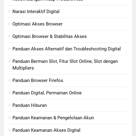
Narasi Interaktif Digital
Optimasi Akses Browser
Optimasi Browser & Stabilitas Akses
Panduan Akses Alternatif dan Troubleshooting Digital
Panduan Bermain Slot, Fitur Slot Online, Slot dengan
Multipliers
Panduan Browser Firefox.
Panduan Digital, Permainan Online
Panduan Hiburan
Panduan Keamanan & Pengelolaan Akun
Panduan Keamanan Akses Digital