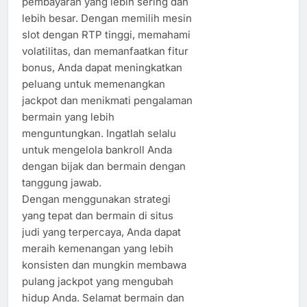
pembayaran yang lebih sering dan
lebih besar. Dengan memilih mesin
slot dengan RTP tinggi, memahami
volatilitas, dan memanfaatkan fitur
bonus, Anda dapat meningkatkan
peluang untuk memenangkan
jackpot dan menikmati pengalaman
bermain yang lebih
menguntungkan. Ingatlah selalu
untuk mengelola bankroll Anda
dengan bijak dan bermain dengan
tanggung jawab.
Dengan menggunakan strategi
yang tepat dan bermain di situs
judi yang terpercaya, Anda dapat
meraih kemenangan yang lebih
konsisten dan mungkin membawa
pulang jackpot yang mengubah
hidup Anda. Selamat bermain dan