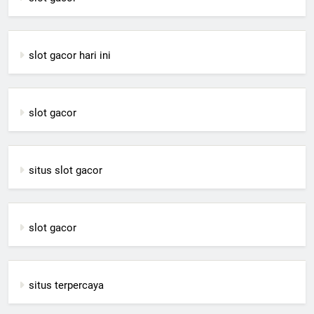
slot gacor hari ini
slot gacor
situs slot gacor
slot gacor
situs terpercaya