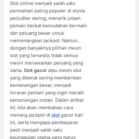
Slot online menjadi salah satu
permainan paling populer di dunia
perjudian daring, menarik jutaan
pemain berkat kemudahan bermain
dan peluang besar untuk
memenangkan jackpot. Namun,
dengan banyaknya pilihan mesin
slot yang tersedia, tidak semua
mesin menawarkan peluang yang
sama.
Slot gacor
atau mesin slot
yang dikenal sering memberikan
kemenangan besar, menjadi
incaran pemain yang ingin meraih
kemenangan instan. Dalam artikel
ini, kita akan membahas cara
menang jackpot di
slot
gacor hari
ini, serta mengapa pembayaran
pasti menjadi salah satu
keunggulan utama yang harus