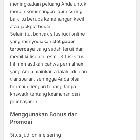
meningkatkan peluang Anda untuk
meraih kemenangan lebih sering,
baik itu berupa kemenangan kecil
atau jackpot besar.
Selain itu, banyak situs judi online
yang menyediakan
slot gacor
terpercaya
yang sudah teruji dan
memiliki lisensi resmi. Situs-situs
ini memastikan bahwa permainan
yang Anda mainkan adalah adil dan
transparan, sehingga Anda bisa
bermain dengan tenang tanpa
khawatir tentang keamanan dan
pembayaran.
Menggunakan Bonus dan
Promosi
Situs judi online sering