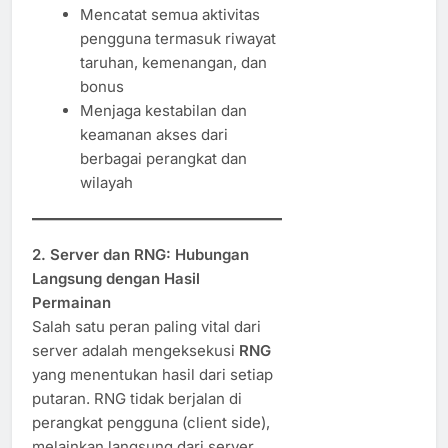
Mencatat semua aktivitas
pengguna termasuk riwayat
taruhan, kemenangan, dan
bonus
Menjaga kestabilan dan
keamanan akses dari
berbagai perangkat dan
wilayah
2. Server dan RNG: Hubungan
Langsung dengan Hasil
Permainan
Salah satu peran paling vital dari
server adalah mengeksekusi
RNG
yang menentukan hasil dari setiap
putaran. RNG tidak berjalan di
perangkat pengguna (client side),
melainkan langsung dari server