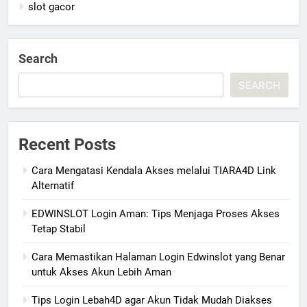
slot gacor
Search
SEARCH
Recent Posts
Cara Mengatasi Kendala Akses melalui TIARA4D Link
Alternatif
EDWINSLOT Login Aman: Tips Menjaga Proses Akses
Tetap Stabil
Cara Memastikan Halaman Login Edwinslot yang Benar
untuk Akses Akun Lebih Aman
Tips Login Lebah4D agar Akun Tidak Mudah Diakses