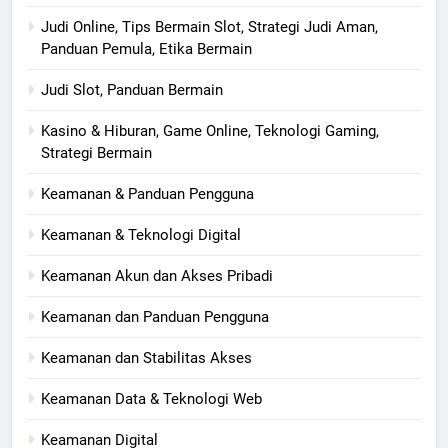
Judi Online, Tips Bermain Slot, Strategi Judi Aman,
Panduan Pemula, Etika Bermain
Judi Slot, Panduan Bermain
Kasino & Hiburan, Game Online, Teknologi Gaming,
Strategi Bermain
Keamanan & Panduan Pengguna
Keamanan & Teknologi Digital
Keamanan Akun dan Akses Pribadi
Keamanan dan Panduan Pengguna
Keamanan dan Stabilitas Akses
Keamanan Data & Teknologi Web
Keamanan Digital