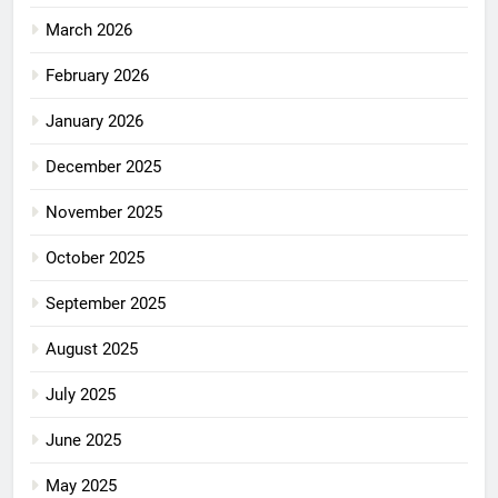
March 2026
February 2026
January 2026
December 2025
November 2025
October 2025
September 2025
August 2025
July 2025
June 2025
May 2025