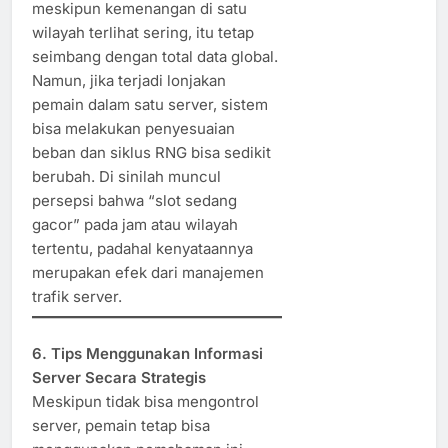
meskipun kemenangan di satu
wilayah terlihat sering, itu tetap
seimbang dengan total data global.
Namun, jika terjadi lonjakan
pemain dalam satu server, sistem
bisa melakukan penyesuaian
beban dan siklus RNG bisa sedikit
berubah. Di sinilah muncul
persepsi bahwa “slot sedang
gacor” pada jam atau wilayah
tertentu, padahal kenyataannya
merupakan efek dari manajemen
trafik server.
6. Tips Menggunakan Informasi
Server Secara Strategis
Meskipun tidak bisa mengontrol
server, pemain tetap bisa