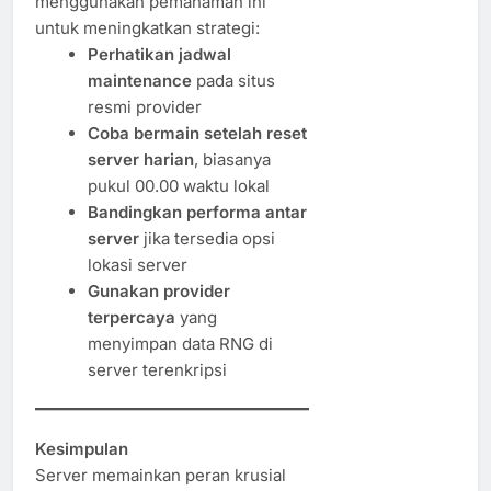
menggunakan pemahaman ini
untuk meningkatkan strategi:
Perhatikan jadwal
maintenance
pada situs
resmi provider
Coba bermain setelah reset
server harian
, biasanya
pukul 00.00 waktu lokal
Bandingkan performa antar
server
jika tersedia opsi
lokasi server
Gunakan provider
terpercaya
yang
menyimpan data RNG di
server terenkripsi
Kesimpulan
Server memainkan peran krusial