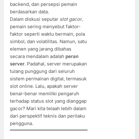
backend, dan persepsi pemain
berdasarkan data.
Dalam diskusi seputar
slot gacor
,
pemain sering menyebut faktor-
faktor seperti waktu bermain, pola
simbol, dan volatilitas. Namun, satu
elemen yang jarang dibahas
secara mendalam adalah
peran
server
. Padahal, server merupakan
tulang punggung dari seluruh
sistem permainan digital, termasuk
slot online. Lalu, apakah server
benar-benar memiliki pengaruh
terhadap status slot yang dianggap
gacor? Mari kita telaah lebih dalam
dari perspektif teknis dan perilaku
pengguna.