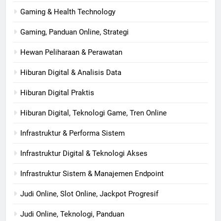
Gaming & Health Technology
Gaming, Panduan Online, Strategi
Hewan Peliharaan & Perawatan
Hiburan Digital & Analisis Data
Hiburan Digital Praktis
Hiburan Digital, Teknologi Game, Tren Online
Infrastruktur & Performa Sistem
Infrastruktur Digital & Teknologi Akses
Infrastruktur Sistem & Manajemen Endpoint
Judi Online, Slot Online, Jackpot Progresif
Judi Online, Teknologi, Panduan