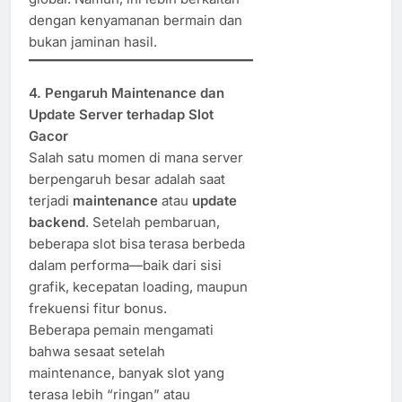
dengan kenyamanan bermain dan
bukan jaminan hasil.
4. Pengaruh Maintenance dan
Update Server terhadap Slot
Gacor
Salah satu momen di mana server
berpengaruh besar adalah saat
terjadi
maintenance
atau
update
backend
. Setelah pembaruan,
beberapa slot bisa terasa berbeda
dalam performa—baik dari sisi
grafik, kecepatan loading, maupun
frekuensi fitur bonus.
Beberapa pemain mengamati
bahwa sesaat setelah
maintenance, banyak slot yang
terasa lebih “ringan” atau