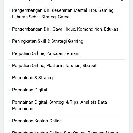
Pengembangan Diri Kesehatan Mental Tips Gaming
Hiburan Sehat Strategi Game
Pengembangan Diri, Gaya Hidup, Kemandirian, Edukasi
Peningkatan Skill & Strategi Gaming
Perjudian Online, Panduan Pemain
Perjudian Online, Platform Taruhan, Sbobet
Permainan & Strategi
Permainan Digital
Permainan Digital, Strategi & Tips, Analisis Data
Permainan
Permainan Kasino Online
Permainan Kasino Online, Slot Online, Panduan Mesin