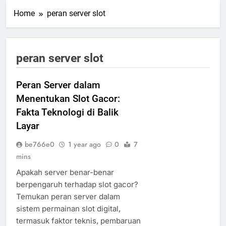
Home
peran server slot
peran server slot
Peran Server dalam
Menentukan Slot Gacor:
Fakta Teknologi di Balik
Layar
be766e0
1 year ago
0
7
mins
Apakah server benar-benar
berpengaruh terhadap slot gacor?
Temukan peran server dalam
sistem permainan slot digital,
termasuk faktor teknis, pembaruan