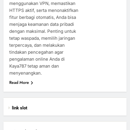
menggunakan VPN, memastikan
HTTPS aktif, serta menonaktifkan
fitur berbagi otomatis, Anda bisa
menjaga keamanan data pribadi
dengan maksimal. Penting untuk
tetap waspada, memilih jaringan
terpercaya, dan melakukan
tindakan pencegahan agar
pengalaman online Anda di
Kaya787 tetap aman dan
menyenangkan.
Read More
link slot