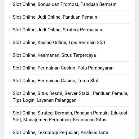
Slot Online, Bonus dan Promosi, Panduan Bermain
Slot Online, Judi Online, Panduan Pemain
Slot Online, Judi Online, Strategi Permainan
Slot Online, Kasino Online, Tips Bermain Slot
Slot Online, Keamanan, Situs Terpercaya
Slot Online, Permainan Casino, Pola Pembayaran
Slot Online, Permainan Casino, Tema Slot
Slot Online, Situs Resmi, Server Stabil, Panduan Pemula,
Tips Login, Layanan Pelanggan
Slot Online, Strategi Bermain, Panduan Pemain, Edukasi
Slot, Manajemen Permainan, Keamanan Situs
Slot Online, Teknologi Perjudian, Analisis Data