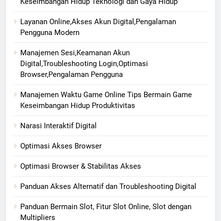
Keseimbangan Hidup Teknologi dan Gaya Hidup
Layanan Online,Akses Akun Digital,Pengalaman
Pengguna Modern
Manajemen Sesi,Keamanan Akun
Digital,Troubleshooting Login,Optimasi
Browser,Pengalaman Pengguna
Manajemen Waktu Game Online Tips Bermain Game
Keseimbangan Hidup Produktivitas
Narasi Interaktif Digital
Optimasi Akses Browser
Optimasi Browser & Stabilitas Akses
Panduan Akses Alternatif dan Troubleshooting Digital
Panduan Bermain Slot, Fitur Slot Online, Slot dengan
Multipliers