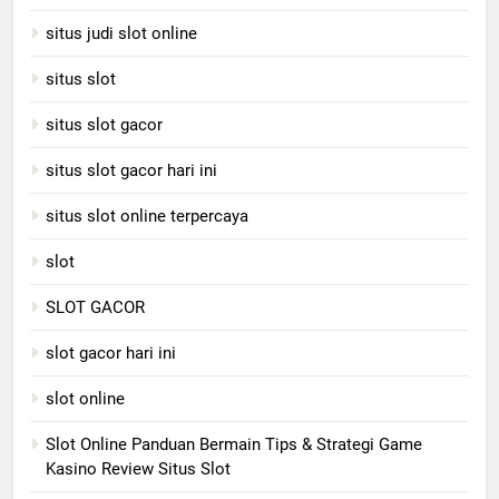
situs judi slot online
situs slot
situs slot gacor
situs slot gacor hari ini
situs slot online terpercaya
slot
SLOT GACOR
slot gacor hari ini
slot online
Slot Online Panduan Bermain Tips & Strategi Game
Kasino Review Situs Slot