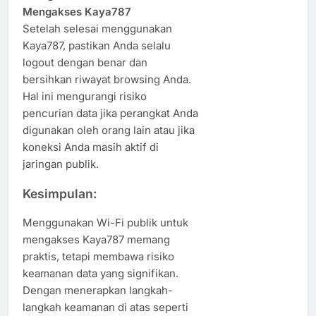
Mengakses Kaya787
Setelah selesai menggunakan
Kaya787, pastikan Anda selalu
logout dengan benar dan
bersihkan riwayat browsing Anda.
Hal ini mengurangi risiko
pencurian data jika perangkat Anda
digunakan oleh orang lain atau jika
koneksi Anda masih aktif di
jaringan publik.
Kesimpulan:
Menggunakan Wi-Fi publik untuk
mengakses Kaya787 memang
praktis, tetapi membawa risiko
keamanan data yang signifikan.
Dengan menerapkan langkah-
langkah keamanan di atas seperti