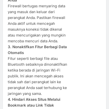
Anda
Firewall bertugas menyaring data
yang masuk dan keluar dari
perangkat Anda. Pastikan firewall
Anda aktif untuk mencegah
masuknya koneksi tidak dikenal
atau mencurigakan yang mungkin
mencoba mencuri data Anda.
3. Nonaktifkan Fitur Berbagi Data
Otomatis
Fitur seperti berbagi file atau
Bluetooth sebaiknya dinonaktifkan
ketika berada di jaringan Wi-Fi
publik. Ini akan mencegah akses
tidak sah dari perangkat lain ke
perangkat Anda saat terhubung ke
jaringan yang sama.
4. Hindari Akses Situs Melalui
Bookmark atau Link Tidak