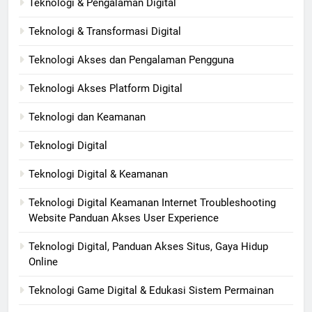
Teknologi & Pengalaman Digital
Teknologi & Transformasi Digital
Teknologi Akses dan Pengalaman Pengguna
Teknologi Akses Platform Digital
Teknologi dan Keamanan
Teknologi Digital
Teknologi Digital & Keamanan
Teknologi Digital Keamanan Internet Troubleshooting
Website Panduan Akses User Experience
Teknologi Digital, Panduan Akses Situs, Gaya Hidup
Online
Teknologi Game Digital & Edukasi Sistem Permainan