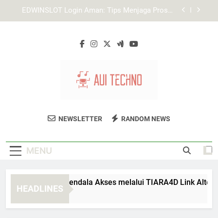
Skip
Cara Memastikan Halaman Login Edwinslot yang
to
Benar untuk Akses Akun Lebih Aman
content
Tips Login Lebah4D agar Akun Tidak Mudah
Diakses Orang Lain
Cara Mengatasi Kendala Akses melalui TIARA4D
Link Alternatif
EDWINSLOT Login Aman: Tips Menjaga Proses
Akses Tetap Stabil
Cara Memastikan Halaman Login Edwinslot yang
Benar untuk Akses Akun Lebih Aman
AUI Techno
Temukan Solusi Teknologi Inovatif Untuk
Tips Login Lebah4D agar Akun Tidak Mudah
NEWSLETTER
RANDOM NEWS
Diakses Orang Lain
Bisnis Anda Di AUI Techno.
MENU
ra Mengatasi Kendala Akses melalui TIARA4D Link Alternatif
HEADLINES
Weeks Ago