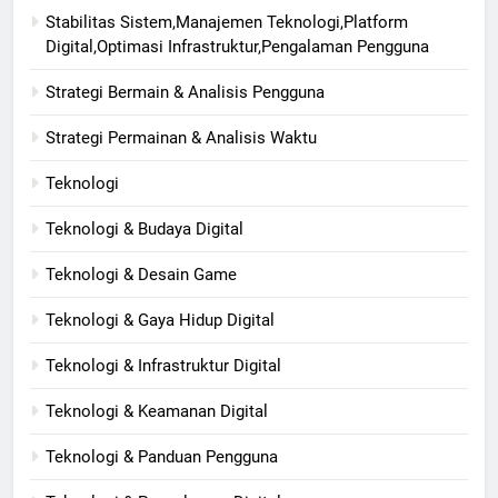
Stabilitas Sistem,Manajemen Teknologi,Platform
Digital,Optimasi Infrastruktur,Pengalaman Pengguna
Strategi Bermain & Analisis Pengguna
Strategi Permainan & Analisis Waktu
Teknologi
Teknologi & Budaya Digital
Teknologi & Desain Game
Teknologi & Gaya Hidup Digital
Teknologi & Infrastruktur Digital
Teknologi & Keamanan Digital
Teknologi & Panduan Pengguna