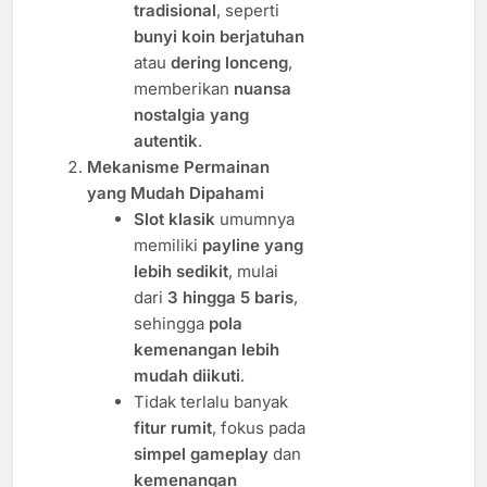
tradisional
, seperti
bunyi koin berjatuhan
atau
dering lonceng
,
memberikan
nuansa
nostalgia yang
autentik
.
Mekanisme Permainan
yang Mudah Dipahami
Slot klasik
umumnya
memiliki
payline yang
lebih sedikit
, mulai
dari
3 hingga 5 baris
,
sehingga
pola
kemenangan lebih
mudah diikuti
.
Tidak terlalu banyak
fitur rumit
, fokus pada
simpel gameplay
dan
kemenangan