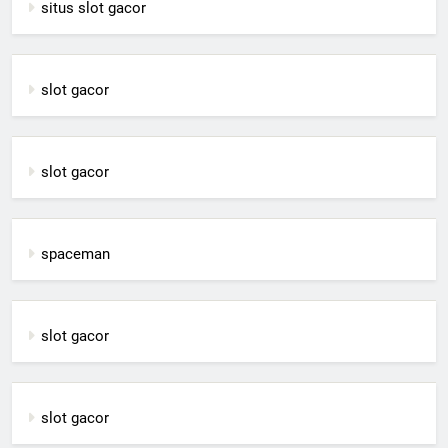
situs slot gacor
slot gacor
slot gacor
spaceman
slot gacor
slot gacor