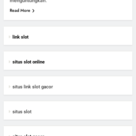
menguntungkan
.
Read More
link slot
situs slot online
situs link slot gacor
situs slot