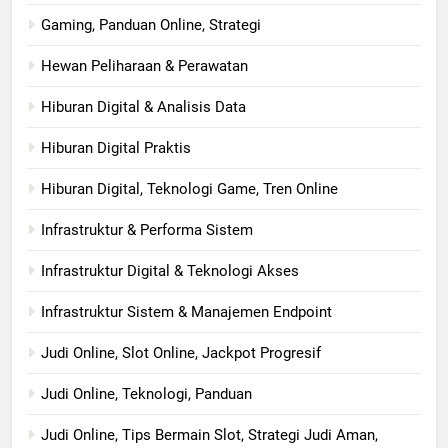
Gaming, Panduan Online, Strategi
Hewan Peliharaan & Perawatan
Hiburan Digital & Analisis Data
Hiburan Digital Praktis
Hiburan Digital, Teknologi Game, Tren Online
Infrastruktur & Performa Sistem
Infrastruktur Digital & Teknologi Akses
Infrastruktur Sistem & Manajemen Endpoint
Judi Online, Slot Online, Jackpot Progresif
Judi Online, Teknologi, Panduan
Judi Online, Tips Bermain Slot, Strategi Judi Aman,