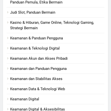
Panduan Pemula, Etika Bermain
Judi Slot, Panduan Bermain
Kasino & Hiburan, Game Online, Teknologi Gaming,
Strategi Bermain
Keamanan & Panduan Pengguna
Keamanan & Teknologi Digital
Keamanan Akun dan Akses Pribadi
Keamanan dan Panduan Pengguna
Keamanan dan Stabilitas Akses
Keamanan Data & Teknologi Web
Keamanan Digital
Keamanan Digital & Aksesibilitas