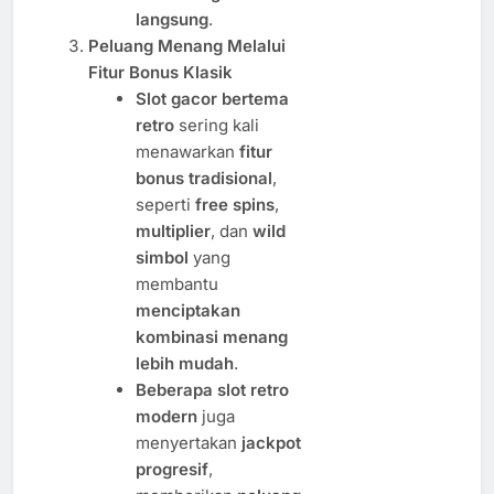
langsung
.
Peluang Menang Melalui
Fitur Bonus Klasik
Slot gacor bertema
retro
sering kali
menawarkan
fitur
bonus tradisional
,
seperti
free spins
,
multiplier
, dan
wild
simbol
yang
membantu
menciptakan
kombinasi menang
lebih mudah
.
Beberapa slot retro
modern
juga
menyertakan
jackpot
progresif
,