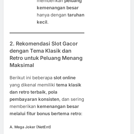
memberikan
peluang
kemenangan besar
hanya dengan
taruhan
kecil
.
2. Rekomendasi Slot Gacor
dengan Tema Klasik dan
Retro untuk Peluang Menang
Maksimal
Berikut ini beberapa
slot online
yang dikenal memiliki
tema klasik
dan retro terbaik
,
pola
pembayaran konsisten
, dan sering
memberikan
kemenangan besar
melalui fitur bonus bertema retro
:
A. Mega Joker (NetEnt)