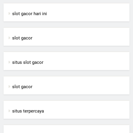
slot gacor hari ini
slot gacor
situs slot gacor
slot gacor
situs terpercaya