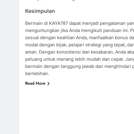
Kesimpulan
Bermain di KAYA787 dapat menjadi pengalaman y
menguntungkan jika Anda mengikuti panduan ini. P
sesuai dengan keahlian Anda, manfaatkan bonus da
modal dengan bijak, pelajari strategi yang tepat, d
aman. Dengan konsistensi dan kesabaran, Anda ak
peluang untuk menang lebih mudah dan cepat. Jang
bermain dengan tanggung jawab dan menghindari p
berlebihan.
Read More