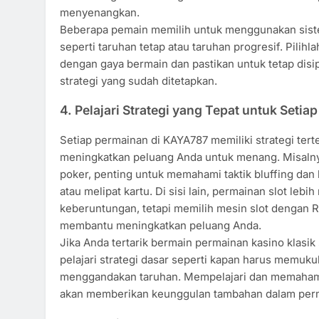
menyenangkan.
Beberapa pemain memilih untuk menggunakan siste
seperti taruhan tetap atau taruhan progresif. Pilihl
dengan gaya bermain dan pastikan untuk tetap disi
strategi yang sudah ditetapkan.
4.
Pelajari Strategi yang Tepat untuk Setia
Setiap permainan di KAYA787 memiliki strategi tert
meningkatkan peluang Anda untuk menang. Misaln
poker, penting untuk memahami taktik bluffing dan
atau melipat kartu. Di sisi lain, permainan slot leb
keberuntungan, tetapi memilih mesin slot dengan R
membantu meningkatkan peluang Anda.
Jika Anda tertarik bermain permainan kasino klasik 
pelajari strategi dasar seperti kapan harus memukul,
menggandakan taruhan. Mempelajari dan memahami
akan memberikan keunggulan tambahan dalam per