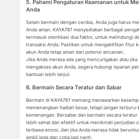
5.
Pahami Pengaturan Keamanan untuk Me
Anda
Selain bermain dengan cerdas, Anda juga harus m
Anda aman. KAYA787 menyediakan berbagai penga
termasuk otentikasi dua faktor, untuk melindungi da
transaksi Anda. Pastikan untuk mengaktifkan fitur 
akun Anda tetap aman dari potensi ancaman.
Jika Anda merasa ada yang mencurigakan atau jika 
mengakses akun Anda, segera hubungi layanan pe
bantuan lebih lanjut.
6.
Bermain Secara Teratur dan Sabar
Bermain di KAYA787 memang menawarkan kesempa
memenangkan hadiah besar, tetapi jangan terburu
kemenangan. Bersabar dan bermain secara teratur 
lebih sehat dan efektif untuk menikmati perjudian o
terbawa emosi, dan jika Anda merasa tidak beruntu
ambil jeda dan coba lagi nanti.