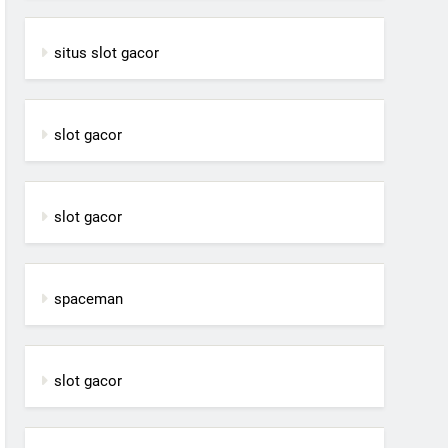
situs slot gacor
slot gacor
slot gacor
spaceman
slot gacor