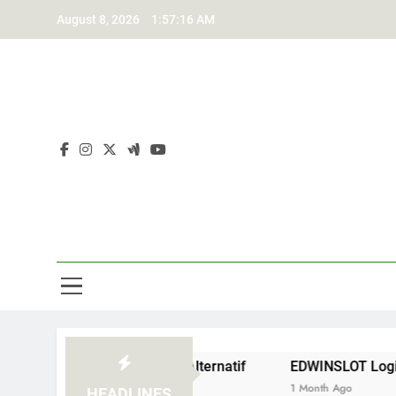
Skip
August 8, 2026
1:57:17 AM
to
content
AUI
Temukan So
alui TIARA4D Link Alternatif
EDWINSLOT Login Aman: T
1 Month Ago
HEADLINES