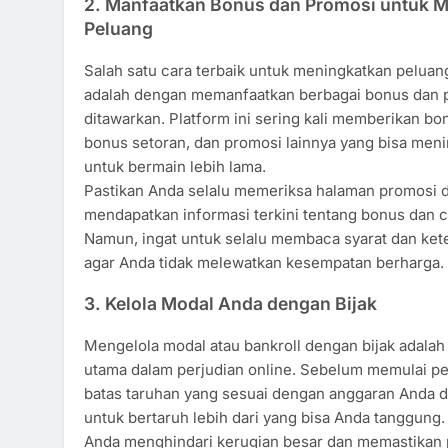
2.
Manfaatkan Bonus dan Promosi untuk 
Peluang
Salah satu cara terbaik untuk meningkatkan pelua
adalah dengan memanfaatkan berbagai bonus dan 
ditawarkan. Platform ini sering kali memberikan bo
bonus setoran, dan promosi lainnya yang bisa men
untuk bermain lebih lama.
Pastikan Anda selalu memeriksa halaman promosi 
mendapatkan informasi terkini tentang bonus dan 
Namun, ingat untuk selalu membaca syarat dan ket
agar Anda tidak melewatkan kesempatan berharga.
3.
Kelola Modal Anda dengan Bijak
Mengelola modal atau bankroll dengan bijak adalah 
utama dalam perjudian online. Sebelum memulai pe
batas taruhan yang sesuai dengan anggaran Anda d
untuk bertaruh lebih dari yang bisa Anda tanggung
Anda menghindari kerugian besar dan memastikan 