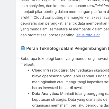
data analytics, dan kecerdasan buatan (
artificial in
menjadi pilar penting dalam membangun platform d
efektif. Cloud computing memungkinkan akses lay
geografis dan perangkat, analitik data memberikan
yang mendalam, sementara AI membantu dalam pers
dan otomatisasi proses penting.
situs toto slot
Peran Teknologi dalam Pengembangan L
Beberapa teknologi kunci yang mendorong inovasi p
meliputi:
Cloud Infrastructure:
Menyediakan skalabilita
biaya operasional yang lebih rendah. Organis
meningkatkan atau mengurangi kapasitas se
harus investasi besar di awal.
Data Analytics:
Menjadi tulang punggung d
keputusan strategis. Data yang dianalisis 
organisasi memahami perilaku pengguna da