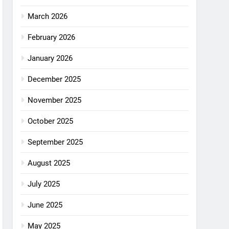
March 2026
February 2026
January 2026
December 2025
November 2025
October 2025
September 2025
August 2025
July 2025
June 2025
May 2025