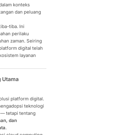
dalam konteks
tangan dan peluang
ba-tiba. Ini
bahan perilaku
uhan zaman. Seiring
latform digital telah
ekosistem layanan
g Utama
usi platform digital.
mengadopsi teknologi
i — tetapi tentang
nan, dan
ata
.
psi cloud computing,