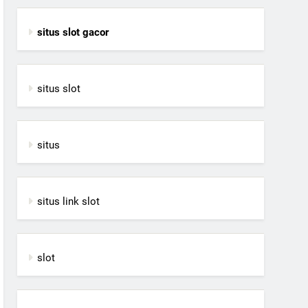
situs slot gacor
situs slot
situs
situs link slot
slot