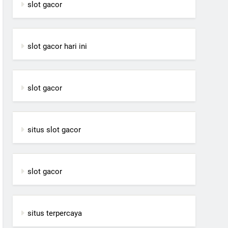
slot gacor
slot gacor hari ini
slot gacor
situs slot gacor
slot gacor
situs terpercaya