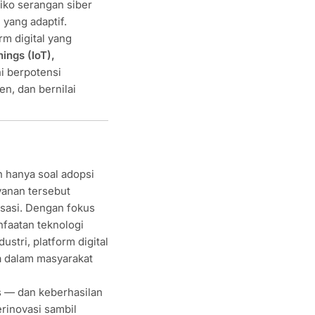
iko serangan siber
yang adaptif.
orm digital yang
hings (IoT),
ni berpotensi
n, dan bernilai
n hanya soal adopsi
ayanan tersebut
isasi. Dengan fokus
faatan teknologi
ustri, platform digital
 dalam masyarakat
is — dan keberhasilan
rinovasi sambil