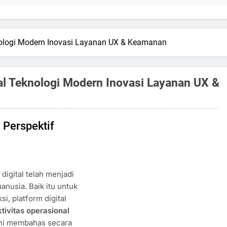
knologi Modern Inovasi Layanan UX & Keamanan
tal Teknologi Modern Inovasi Layanan UX &
m Perspektif
digital telah menjadi
anusia. Baik itu untuk
si, platform digital
ivitas operasional
 ini membahas secara