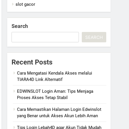
slot gacor
Search
SEARCH
Recent Posts
Cara Mengatasi Kendala Akses melalui
TIARA4D Link Alternatif
EDWINSLOT Login Aman: Tips Menjaga
Proses Akses Tetap Stabil
Cara Memastikan Halaman Login Edwinslot
yang Benar untuk Akses Akun Lebih Aman
Tips Login Lebah4D agar Akun Tidak Mudah