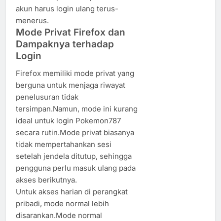
akun harus login ulang terus-
menerus.
Mode Privat Firefox dan
Dampaknya terhadap
Login
Firefox memiliki mode privat yang
berguna untuk menjaga riwayat
penelusuran tidak
tersimpan.Namun, mode ini kurang
ideal untuk login Pokemon787
secara rutin.Mode privat biasanya
tidak mempertahankan sesi
setelah jendela ditutup, sehingga
pengguna perlu masuk ulang pada
akses berikutnya.
Untuk akses harian di perangkat
pribadi, mode normal lebih
disarankan.Mode normal