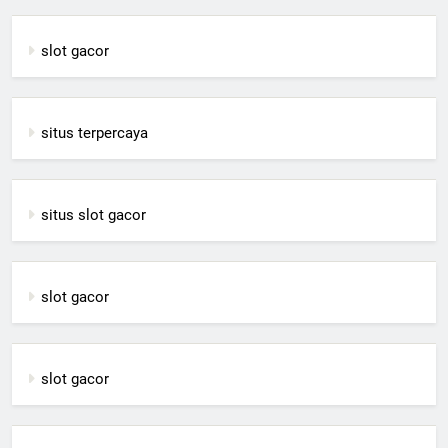
slot gacor
situs terpercaya
situs slot gacor
slot gacor
slot gacor