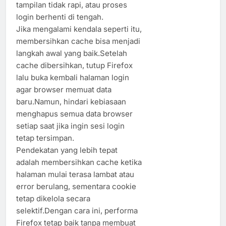
tampilan tidak rapi, atau proses
login berhenti di tengah.
Jika mengalami kendala seperti itu,
membersihkan cache bisa menjadi
langkah awal yang baik.Setelah
cache dibersihkan, tutup Firefox
lalu buka kembali halaman login
agar browser memuat data
baru.Namun, hindari kebiasaan
menghapus semua data browser
setiap saat jika ingin sesi login
tetap tersimpan.
Pendekatan yang lebih tepat
adalah membersihkan cache ketika
halaman mulai terasa lambat atau
error berulang, sementara cookie
tetap dikelola secara
selektif.Dengan cara ini, performa
Firefox tetap baik tanpa membuat