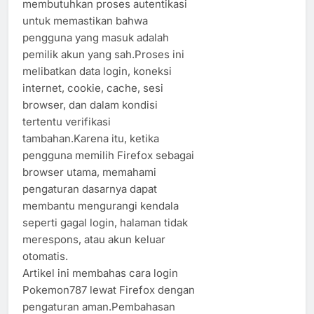
membutuhkan proses autentikasi
untuk memastikan bahwa
pengguna yang masuk adalah
pemilik akun yang sah.Proses ini
melibatkan data login, koneksi
internet, cookie, cache, sesi
browser, dan dalam kondisi
tertentu verifikasi
tambahan.Karena itu, ketika
pengguna memilih Firefox sebagai
browser utama, memahami
pengaturan dasarnya dapat
membantu mengurangi kendala
seperti gagal login, halaman tidak
merespons, atau akun keluar
otomatis.
Artikel ini membahas cara login
Pokemon787 lewat Firefox dengan
pengaturan aman.Pembahasan