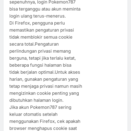
sepenuhnya, login Pokemon787
bisa terganggu atau akun meminta
login ulang terus-menerus.
Di Firefox, pengguna perlu
memastikan pengaturan privasi
tidak memblokir semua cookie
secara total.Pengaturan
perlindungan privasi memang
berguna, tetapi jika terlalu ketat,
beberapa fungsi halaman bisa
tidak berjalan optimal.Untuk akses
harian, gunakan pengaturan yang
tetap menjaga privasi namun masih
mengizinkan cookie penting yang
dibutuhkan halaman login.
Jika akun Pokemon787 sering
keluar otomatis setelah
menggunakan Firefox, cek apakah
browser menghapus cookie saat