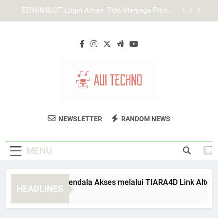
Skip
Cara Memastikan Halaman Login Edwinslot yang
to
Benar untuk Akses Akun Lebih Aman
content
Tips Login Lebah4D agar Akun Tidak Mudah
Diakses Orang Lain
Cara Mengatasi Kendala Akses melalui TIARA4D
Link Alternatif
EDWINSLOT Login Aman: Tips Menjaga Proses
Akses Tetap Stabil
Cara Memastikan Halaman Login Edwinslot yang
Benar untuk Akses Akun Lebih Aman
AUI Techno
Temukan Solusi Teknologi Inovatif Untuk
Tips Login Lebah4D agar Akun Tidak Mudah
NEWSLETTER
RANDOM NEWS
Diakses Orang Lain
Bisnis Anda Di AUI Techno.
MENU
ra Mengatasi Kendala Akses melalui TIARA4D Link Alternatif
HEADLINES
Month Ago