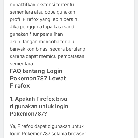
nonaktifkan ekstensi tertentu
sementara atau coba gunakan
profil Firefox yang lebih bersih.
Jika pengguna lupa kata sandi,
gunakan fitur pemulihan
akun.Jangan mencoba terlalu
banyak kombinasi secara berulang
karena dapat memicu pembatasan
sementara.
FAQ tentang Login
Pokemon787 Lewat
Firefox
1. Apakah Firefox bisa
digunakan untuk login
Pokemon787?
Ya, Firefox dapat digunakan untuk
login Pokemon787 selama browser