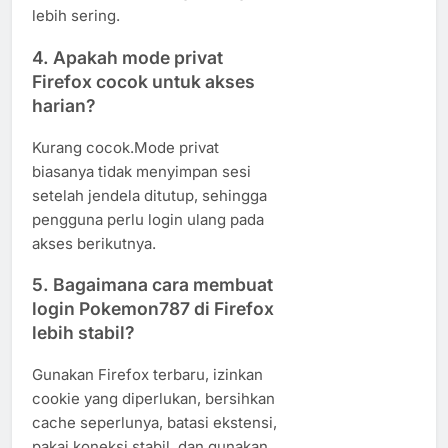
lebih sering.
4. Apakah mode privat
Firefox cocok untuk akses
harian?
Kurang cocok.Mode privat
biasanya tidak menyimpan sesi
setelah jendela ditutup, sehingga
pengguna perlu login ulang pada
akses berikutnya.
5. Bagaimana cara membuat
login Pokemon787 di Firefox
lebih stabil?
Gunakan Firefox terbaru, izinkan
cookie yang diperlukan, bersihkan
cache seperlunya, batasi ekstensi,
pakai koneksi stabil, dan gunakan