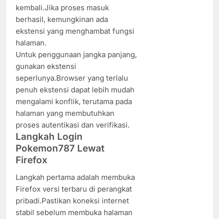
kembali.Jika proses masuk
berhasil, kemungkinan ada
ekstensi yang menghambat fungsi
halaman.
Untuk penggunaan jangka panjang,
gunakan ekstensi
seperlunya.Browser yang terlalu
penuh ekstensi dapat lebih mudah
mengalami konflik, terutama pada
halaman yang membutuhkan
proses autentikasi dan verifikasi.
Langkah Login
Pokemon787 Lewat
Firefox
Langkah pertama adalah membuka
Firefox versi terbaru di perangkat
pribadi.Pastikan koneksi internet
stabil sebelum membuka halaman