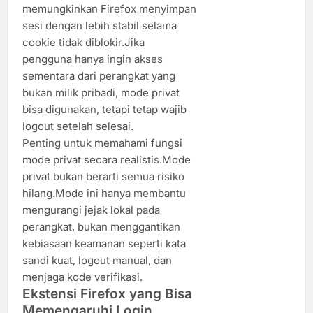
memungkinkan Firefox menyimpan
sesi dengan lebih stabil selama
cookie tidak diblokir.Jika
pengguna hanya ingin akses
sementara dari perangkat yang
bukan milik pribadi, mode privat
bisa digunakan, tetapi tetap wajib
logout setelah selesai.
Penting untuk memahami fungsi
mode privat secara realistis.Mode
privat bukan berarti semua risiko
hilang.Mode ini hanya membantu
mengurangi jejak lokal pada
perangkat, bukan menggantikan
kebiasaan keamanan seperti kata
sandi kuat, logout manual, dan
menjaga kode verifikasi.
Ekstensi Firefox yang Bisa
Memengaruhi Login