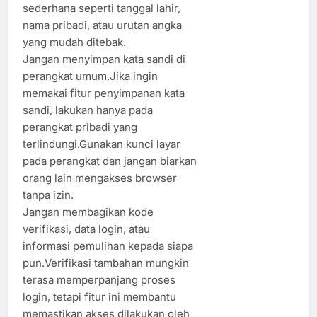
sederhana seperti tanggal lahir,
nama pribadi, atau urutan angka
yang mudah ditebak.
Jangan menyimpan kata sandi di
perangkat umum.Jika ingin
memakai fitur penyimpanan kata
sandi, lakukan hanya pada
perangkat pribadi yang
terlindungi.Gunakan kunci layar
pada perangkat dan jangan biarkan
orang lain mengakses browser
tanpa izin.
Jangan membagikan kode
verifikasi, data login, atau
informasi pemulihan kepada siapa
pun.Verifikasi tambahan mungkin
terasa memperpanjang proses
login, tetapi fitur ini membantu
memastikan akses dilakukan oleh