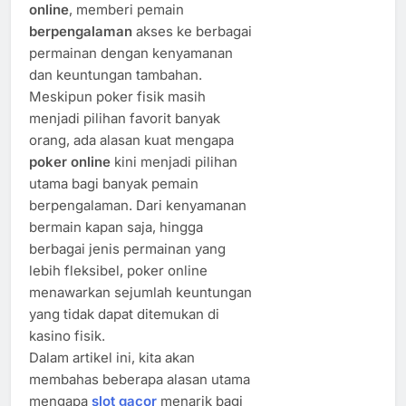
online
, memberi pemain
berpengalaman
akses ke berbagai
permainan dengan kenyamanan
dan keuntungan tambahan.
Meskipun poker fisik masih
menjadi pilihan favorit banyak
orang, ada alasan kuat mengapa
poker online
kini menjadi pilihan
utama bagi banyak pemain
berpengalaman. Dari kenyamanan
bermain kapan saja, hingga
berbagai jenis permainan yang
lebih fleksibel, poker online
menawarkan sejumlah keuntungan
yang tidak dapat ditemukan di
kasino fisik.
Dalam artikel ini, kita akan
membahas beberapa alasan utama
mengapa
slot gacor
menarik bagi