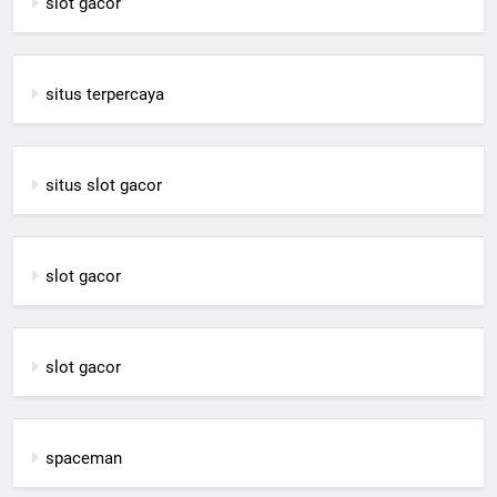
slot gacor
situs terpercaya
situs slot gacor
slot gacor
slot gacor
spaceman