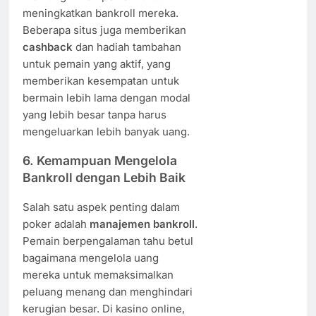
meningkatkan bankroll mereka.
Beberapa situs juga memberikan
cashback
dan hadiah tambahan
untuk pemain yang aktif, yang
memberikan kesempatan untuk
bermain lebih lama dengan modal
yang lebih besar tanpa harus
mengeluarkan lebih banyak uang.
6. Kemampuan Mengelola
Bankroll dengan Lebih Baik
Salah satu aspek penting dalam
poker adalah
manajemen bankroll
.
Pemain berpengalaman tahu betul
bagaimana mengelola uang
mereka untuk memaksimalkan
peluang menang dan menghindari
kerugian besar. Di kasino online,