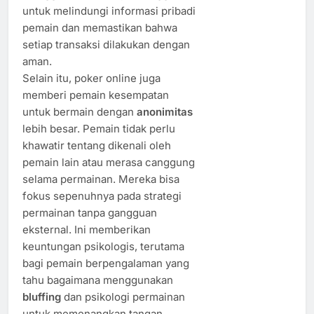
untuk melindungi informasi pribadi
pemain dan memastikan bahwa
setiap transaksi dilakukan dengan
aman.
Selain itu, poker online juga
memberi pemain kesempatan
untuk bermain dengan
anonimitas
lebih besar. Pemain tidak perlu
khawatir tentang dikenali oleh
pemain lain atau merasa canggung
selama permainan. Mereka bisa
fokus sepenuhnya pada strategi
permainan tanpa gangguan
eksternal. Ini memberikan
keuntungan psikologis, terutama
bagi pemain berpengalaman yang
tahu bagaimana menggunakan
bluffing
dan psikologi permainan
untuk memenangkan tangan.