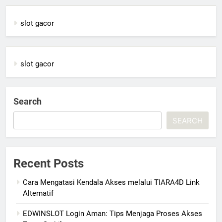
slot gacor
slot gacor
Search
SEARCH
Recent Posts
Cara Mengatasi Kendala Akses melalui TIARA4D Link
Alternatif
EDWINSLOT Login Aman: Tips Menjaga Proses Akses