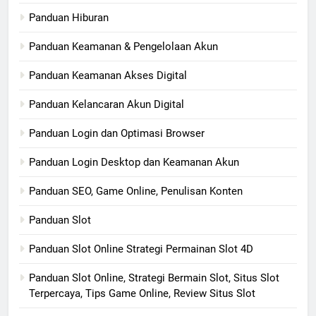
Panduan Hiburan
Panduan Keamanan & Pengelolaan Akun
Panduan Keamanan Akses Digital
Panduan Kelancaran Akun Digital
Panduan Login dan Optimasi Browser
Panduan Login Desktop dan Keamanan Akun
Panduan SEO, Game Online, Penulisan Konten
Panduan Slot
Panduan Slot Online Strategi Permainan Slot 4D
Panduan Slot Online, Strategi Bermain Slot, Situs Slot
Terpercaya, Tips Game Online, Review Situs Slot