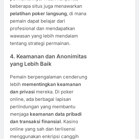
beberapa situs juga menawarkan
pelatihan poker langsung
, di mana
pemain dapat belajar dari
profesional dan mendapatkan
wawasan yang lebih mendalam
tentang strategi permainan.
4. Keamanan dan Anonimitas
yang Lebih Baik
Pemain berpengalaman cenderung
lebih
mementingkan keamanan
dan privasi
mereka. Di poker
online, ada berbagai lapisan
perlindungan yang membantu
menjaga
keamanan data pribadi
dan transaksi finansial
. Kasino
online yang sah dan terlisensi
menggunakan enkripsi canggih