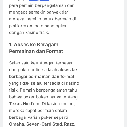
para pemain berpengalaman dan
mengapa semakin banyak dari
mereka memilih untuk bermain di
platform online dibandingkan
dengan kasino fisik.
1. Akses ke Beragam
Permainan dan Format
Salah satu keuntungan terbesar
dari poker online adalah
akses ke
berbagai permainan dan format
yang tidak selalu tersedia di kasino
fisik. Pemain berpengalaman tahu
bahwa poker bukan hanya tentang
Texas Hold’em
. Di kasino online,
mereka dapat bermain dalam
berbagai varian poker seperti
Omaha
,
Seven-Card Stud
,
Razz
,