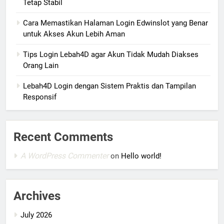
Tetap Stabil
Cara Memastikan Halaman Login Edwinslot yang Benar
untuk Akses Akun Lebih Aman
Tips Login Lebah4D agar Akun Tidak Mudah Diakses
Orang Lain
Lebah4D Login dengan Sistem Praktis dan Tampilan
Responsif
Recent Comments
A WordPress Commenter
on
Hello world!
Archives
July 2026