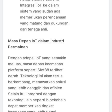
Integrasi IoT ke dalam
sistem yang sudah ada
memerlukan perencanaan
yang matang dan dukungan
dari tenaga ahli.
Masa Depan IoT dalam Industri
Permainan
Dengan adopsi IoT yang semakin
meluas, masa depan keamanan
platform seperti Slot88 terlihat
cerah. Teknologi ini akan terus
berkembang, menawarkan solusi
yang lebih canggih dan efisien.
Selain itu, integrasi dengan
teknologi lain seperti blockchain
dapat memberikan tingkat
keamanan yang lebih tinggi,