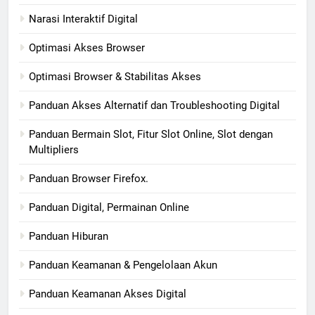
Narasi Interaktif Digital
Optimasi Akses Browser
Optimasi Browser & Stabilitas Akses
Panduan Akses Alternatif dan Troubleshooting Digital
Panduan Bermain Slot, Fitur Slot Online, Slot dengan
Multipliers
Panduan Browser Firefox.
Panduan Digital, Permainan Online
Panduan Hiburan
Panduan Keamanan & Pengelolaan Akun
Panduan Keamanan Akses Digital