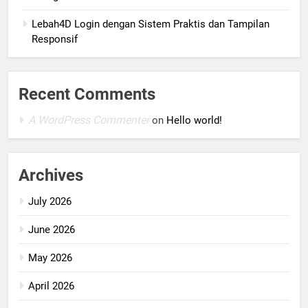
Lebah4D Login dengan Sistem Praktis dan Tampilan
Responsif
Recent Comments
A WordPress Commenter
on
Hello world!
Archives
July 2026
June 2026
May 2026
April 2026