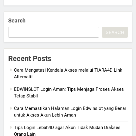
Search
SEARCH
Recent Posts
Cara Mengatasi Kendala Akses melalui TIARA4D Link
Alternatif
EDWINSLOT Login Aman: Tips Menjaga Proses Akses
Tetap Stabil
Cara Memastikan Halaman Login Edwinslot yang Benar
untuk Akses Akun Lebih Aman
Tips Login Lebah4D agar Akun Tidak Mudah Diakses
Orang Lain