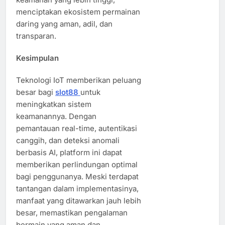
menciptakan ekosistem permainan
daring yang aman, adil, dan
transparan.
Kesimpulan
Teknologi IoT memberikan peluang
besar bagi
slot88
untuk
meningkatkan sistem
keamanannya. Dengan
pemantauan real-time, autentikasi
canggih, dan deteksi anomali
berbasis AI, platform ini dapat
memberikan perlindungan optimal
bagi penggunanya. Meski terdapat
tantangan dalam implementasinya,
manfaat yang ditawarkan jauh lebih
besar, memastikan pengalaman
bermain yang aman dan