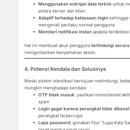
Menggunakan enkripsi data terkini
untuk me
antara server dan klien
Adaptif terhadap kebiasaan login
sehingga 
mengenali perilaku normal pengguna
Memberi notifikasi instan
apabila terdeteks
Hal ini membuat akun pengguna
terlindungi secar
mengorbankan kenyamanan akses.
4. Potensi Kendala dan Solusinya
Meski sistem otentikasi bertujuan melindungi, be
mungkin menghadapi kendala:
OTP tidak masuk
: pastikan nomor/email akti
spam
Login gagal karena perangkat tidak dikenal
perangkat terpercaya
Lupa password
: gunakan fitur “Lupa Kata S
reset melalui email resmi