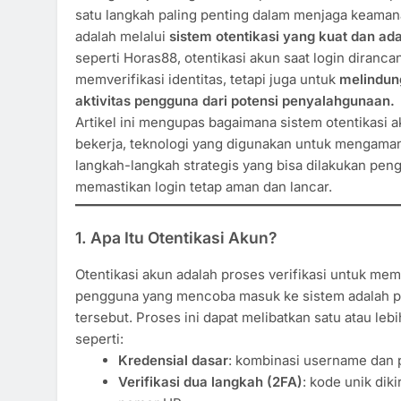
satu langkah paling penting dalam menjaga keama
adalah melalui
sistem otentikasi yang kuat dan ada
seperti Horas88, otentikasi akun saat login diranc
memverifikasi identitas, tetapi juga untuk
melindung
aktivitas pengguna dari potensi penyalahgunaan.
Artikel ini mengupas bagaimana sistem otentikasi a
bekerja, teknologi yang digunakan untuk mengaman
langkah-langkah strategis yang bisa dilakukan pen
memastikan login tetap aman dan lancar.
1. Apa Itu Otentikasi Akun?
Otentikasi akun adalah proses verifikasi untuk me
pengguna yang mencoba masuk ke sistem adalah pe
tersebut. Proses ini dapat melibatkan satu atau lebi
seperti:
Kredensial dasar
: kombinasi username dan
Verifikasi dua langkah (2FA)
: kode unik diki