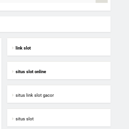
link slot
situs slot online
situs link slot gacor
situs slot