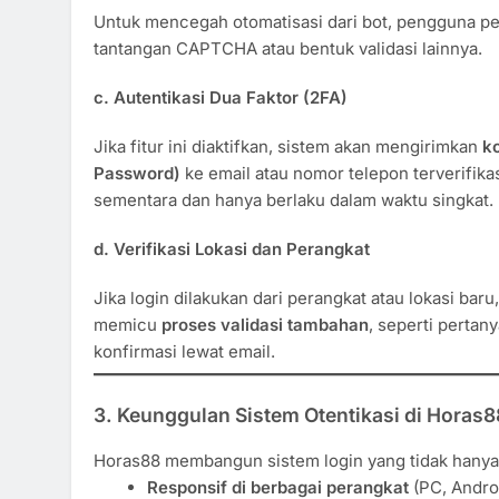
Untuk mencegah otomatisasi dari bot, pengguna p
tantangan CAPTCHA atau bentuk validasi lainnya.
c.
Autentikasi Dua Faktor (2FA)
Jika fitur ini diaktifkan, sistem akan mengirimkan
k
Password)
ke email atau nomor telepon terverifikasi
sementara dan hanya berlaku dalam waktu singkat.
d.
Verifikasi Lokasi dan Perangkat
Jika login dilakukan dari perangkat atau lokasi baru
memicu
proses validasi tambahan
, seperti perta
konfirmasi lewat email.
3. Keunggulan Sistem Otentikasi di Horas8
Horas88 membangun sistem login yang tidak hanya 
Responsif di berbagai perangkat
(PC, Androi