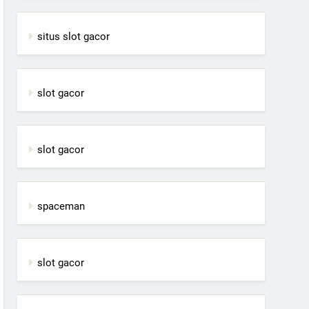
situs slot gacor
slot gacor
slot gacor
spaceman
slot gacor