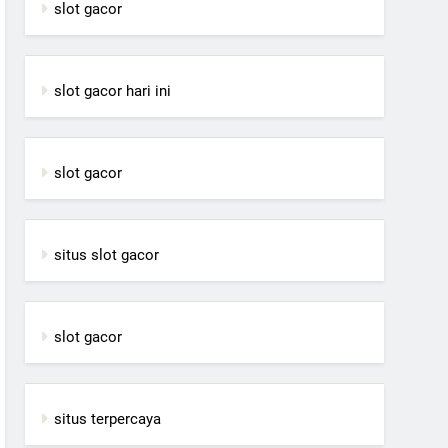
slot gacor
slot gacor hari ini
slot gacor
situs slot gacor
slot gacor
situs terpercaya