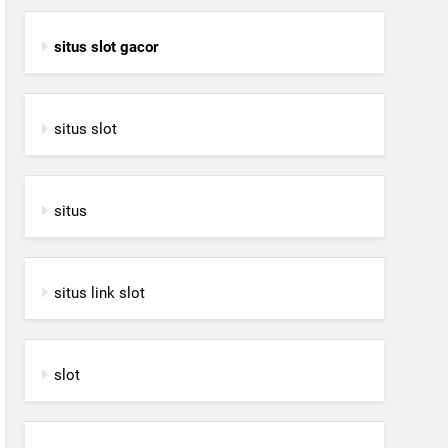
situs slot gacor
situs slot
situs
situs link slot
slot