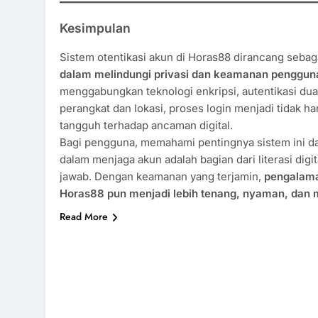
Kesimpulan
Sistem otentikasi akun di Horas88 dirancang seba
dalam melindungi privasi dan keamanan penggun
menggabungkan teknologi enkripsi, autentikasi dua f
perangkat dan lokasi, proses login menjadi tidak han
tangguh terhadap ancaman digital.
Bagi pengguna, memahami pentingnya sistem ini dan
dalam menjaga akun adalah bagian dari literasi dig
jawab. Dengan keamanan yang terjamin,
pengalaman
Horas88 pun menjadi lebih tenang, nyaman, dan
Read More