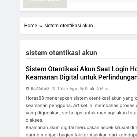
Home
sistem otentikasi akun
sistem otentikasi akun
Sistem Otentikasi Akun Saat Login H
Keamanan Digital untuk Perlindunga
Be766e0
1 Year Ago
0
6 Mins
Horas88 menerapkan sistem otentikasi akun yang 
keamanan pengguna. Artikel ini membahas proses ot
yang digunakan, serta tips untuk menjaga akun te
diakses.
Keamanan akun digital merupakan aspek krusial di e
daring menjadi bagian tak terpisahkan dari kehidupa