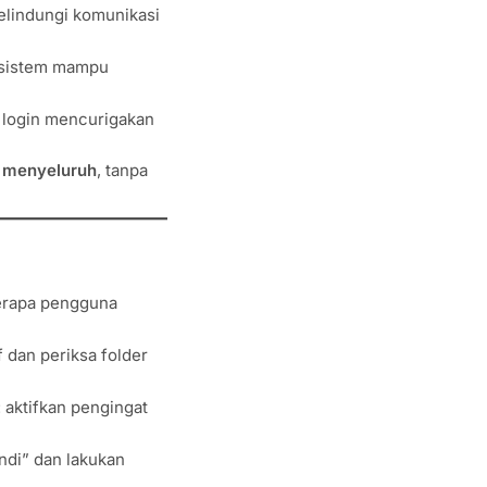
lindungi komunikasi
sistem mampu
i login mencurigakan
a menyeluruh
, tanpa
berapa pengguna
f dan periksa folder
: aktifkan pengingat
andi” dan lakukan