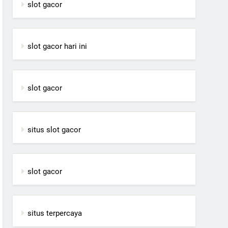
slot gacor
slot gacor hari ini
slot gacor
situs slot gacor
slot gacor
situs terpercaya