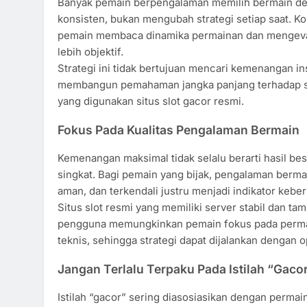
Banyak pemain berpengalaman memilih bermain de
konsisten, bukan mengubah strategi setiap saat. 
pemain membaca dinamika permainan dan mengeval
lebih objektif.
Strategi ini tidak bertujuan mencari kemenangan in
membangun pemahaman jangka panjang terhadap s
yang digunakan situs slot gacor resmi.
Fokus Pada Kualitas Pengalaman Bermain
Kemenangan maksimal tidak selalu berarti hasil be
singkat. Bagi pemain yang bijak, pengalaman berm
aman, dan terkendali justru menjadi indikator keberh
Situs slot resmi yang memiliki server stabil dan ta
pengguna memungkinkan pemain fokus pada perma
teknis, sehingga strategi dapat dijalankan dengan o
Jangan Terlalu Terpaku Pada Istilah “Gaco
Istilah “gacor” sering diasosiasikan dengan permai