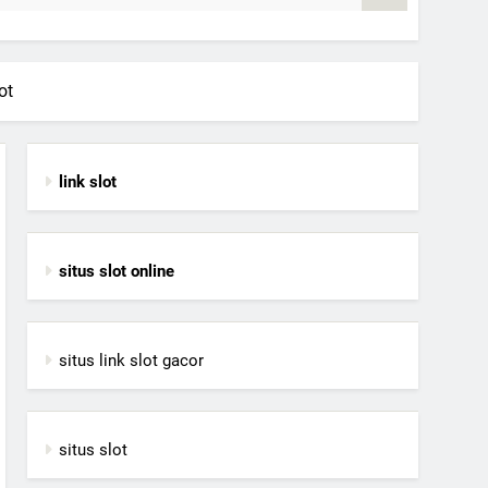
ot
link slot
situs slot online
situs link slot gacor
situs slot