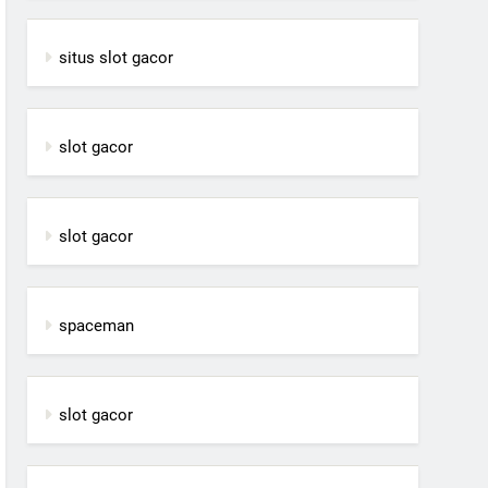
situs slot gacor
slot gacor
slot gacor
spaceman
slot gacor