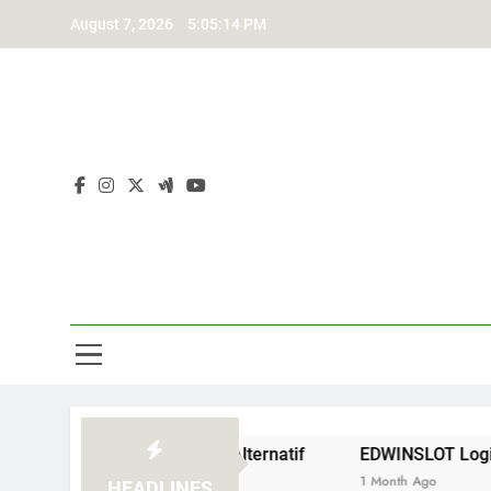
Skip
August 7, 2026
5:05:15 PM
to
content
AUI
Temukan So
ui TIARA4D Link Alternatif
EDWINSLOT Login Aman: Tip
1 Month Ago
HEADLINES