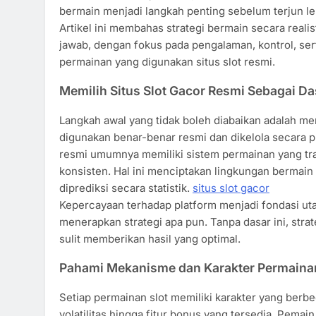
bermain menjadi langkah penting sebelum terjun le
Artikel ini membahas strategi bermain secara reali
jawab, dengan fokus pada pengalaman, kontrol, s
permainan yang digunakan situs slot resmi.
Memilih Situs Slot Gacor Resmi Sebagai Das
Langkah awal yang tidak boleh diabaikan adalah me
digunakan benar-benar resmi dan dikelola secara pr
resmi umumnya memiliki sistem permainan yang tran
konsisten. Hal ini menciptakan lingkungan bermain 
diprediksi secara statistik.
situs slot gacor
Kepercayaan terhadap platform menjadi fondasi u
menerapkan strategi apa pun. Tanpa dasar ini, strat
sulit memberikan hasil yang optimal.
Pahami Mekanisme dan Karakter Permaina
Setiap permainan slot memiliki karakter yang berbed
volatilitas hingga fitur bonus yang tersedia. Pema