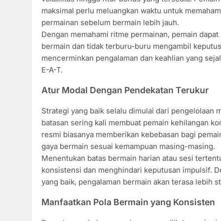
maksimal perlu meluangkan waktu untuk memahami
permainan sebelum bermain lebih jauh.
Dengan memahami ritme permainan, pemain dapat
bermain dan tidak terburu-buru mengambil keputus
mencerminkan pengalaman dan keahlian yang sejal
E-A-T.
Atur Modal Dengan Pendekatan Terukur
Strategi yang baik selalu dimulai dari pengelolaan
batasan sering kali membuat pemain kehilangan kont
resmi biasanya memberikan kebebasan bagi pemai
gaya bermain sesuai kemampuan masing-masing.
Menentukan batas bermain harian atau sesi terte
konsistensi dan menghindari keputusan impulsif.
yang baik, pengalaman bermain akan terasa lebih sta
Manfaatkan Pola Bermain yang Konsisten