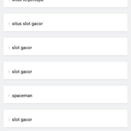
situs slot gacor
slot gacor
slot gacor
spaceman
slot gacor