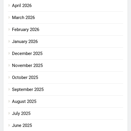
April 2026
March 2026
February 2026
January 2026
December 2025
November 2025
October 2025
September 2025
August 2025
July 2025
June 2025