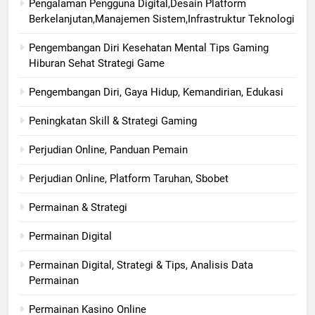
Pengalaman Pengguna Digital,Desain Platform
Berkelanjutan,Manajemen Sistem,Infrastruktur Teknologi
Pengembangan Diri Kesehatan Mental Tips Gaming
Hiburan Sehat Strategi Game
Pengembangan Diri, Gaya Hidup, Kemandirian, Edukasi
Peningkatan Skill & Strategi Gaming
Perjudian Online, Panduan Pemain
Perjudian Online, Platform Taruhan, Sbobet
Permainan & Strategi
Permainan Digital
Permainan Digital, Strategi & Tips, Analisis Data
Permainan
Permainan Kasino Online