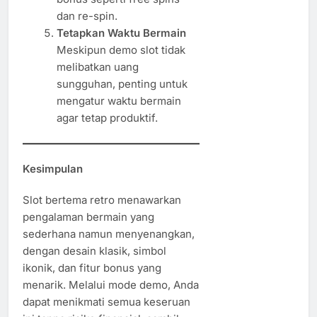
dan re-spin.
Tetapkan Waktu Bermain
Meskipun demo slot tidak
melibatkan uang
sungguhan, penting untuk
mengatur waktu bermain
agar tetap produktif.
Kesimpulan
Slot bertema retro menawarkan
pengalaman bermain yang
sederhana namun menyenangkan,
dengan desain klasik, simbol
ikonik, dan fitur bonus yang
menarik. Melalui mode demo, Anda
dapat menikmati semua keseruan