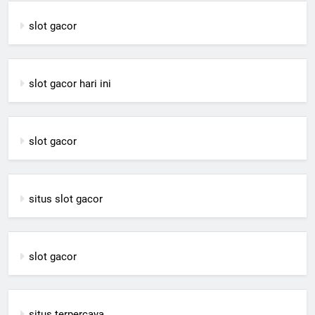
slot gacor
slot gacor hari ini
slot gacor
situs slot gacor
slot gacor
situs terpercaya