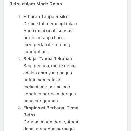
Retro dalam Mode Demo
Hiburan Tanpa Risiko
Demo slot memungkinkan
Anda menikmati sensasi
bermain tanpa harus
mempertaruhkan uang
sungguhan.
Belajar Tanpa Tekanan
Bagi pemula, mode demo
adalah cara yang bagus
untuk mempelajari
mekanisme permainan
sebelum bermain dengan
uang sungguhan.
Eksplorasi Berbagai Tema
Retro
Dengan mode demo, Anda
dapat mencoba berbagai