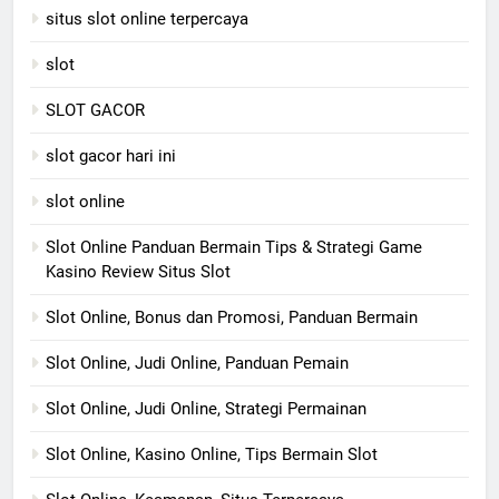
situs slot online terpercaya
slot
SLOT GACOR
slot gacor hari ini
slot online
Slot Online Panduan Bermain Tips & Strategi Game
Kasino Review Situs Slot
Slot Online, Bonus dan Promosi, Panduan Bermain
Slot Online, Judi Online, Panduan Pemain
Slot Online, Judi Online, Strategi Permainan
Slot Online, Kasino Online, Tips Bermain Slot