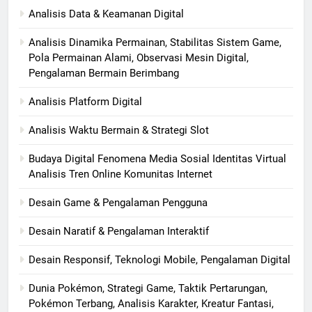
Analisis Data & Keamanan Digital
Analisis Dinamika Permainan, Stabilitas Sistem Game,
Pola Permainan Alami, Observasi Mesin Digital,
Pengalaman Bermain Berimbang
Analisis Platform Digital
Analisis Waktu Bermain & Strategi Slot
Budaya Digital Fenomena Media Sosial Identitas Virtual
Analisis Tren Online Komunitas Internet
Desain Game & Pengalaman Pengguna
Desain Naratif & Pengalaman Interaktif
Desain Responsif, Teknologi Mobile, Pengalaman Digital
Dunia Pokémon, Strategi Game, Taktik Pertarungan,
Pokémon Terbang, Analisis Karakter, Kreatur Fantasi,