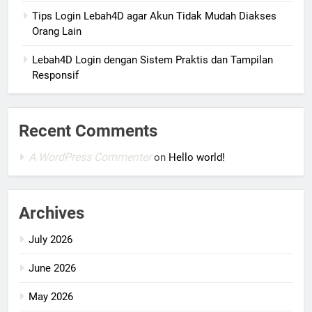
Tips Login Lebah4D agar Akun Tidak Mudah Diakses
Orang Lain
Lebah4D Login dengan Sistem Praktis dan Tampilan
Responsif
Recent Comments
A WordPress Commenter
on
Hello world!
Archives
July 2026
June 2026
May 2026