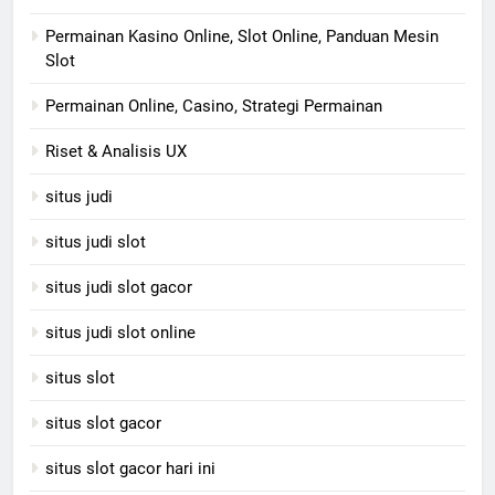
Permainan Kasino Online, Slot Online, Panduan Mesin
Slot
Permainan Online, Casino, Strategi Permainan
Riset & Analisis UX
situs judi
situs judi slot
situs judi slot gacor
situs judi slot online
situs slot
situs slot gacor
situs slot gacor hari ini