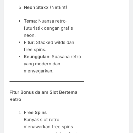
Neon Staxx
(NetEnt)
Tema
: Nuansa retro-
futuristik dengan grafis
neon.
Fitur
: Stacked wilds dan
free spins.
Keunggulan
: Suasana retro
yang modern dan
menyegarkan.
Fitur Bonus dalam Slot Bertema
Retro
Free Spins
Banyak slot retro
menawarkan free spins