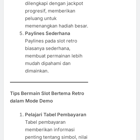
dilengkapi dengan jackpot
progresif, memberikan
peluang untuk
memenangkan hadiah besar.
Paylines Sederhana
Paylines pada slot retro
biasanya sederhana,
membuat permainan lebih
mudah dipahami dan
dimainkan.
Tips Bermain Slot Bertema Retro
dalam Mode Demo
Pelajari Tabel Pembayaran
Tabel pembayaran
memberikan informasi
penting tentang simbol, nilai