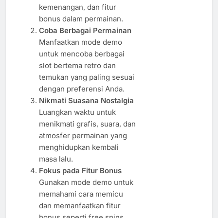
kemenangan, dan fitur
bonus dalam permainan.
Coba Berbagai Permainan
Manfaatkan mode demo
untuk mencoba berbagai
slot bertema retro dan
temukan yang paling sesuai
dengan preferensi Anda.
Nikmati Suasana Nostalgia
Luangkan waktu untuk
menikmati grafis, suara, dan
atmosfer permainan yang
menghidupkan kembali
masa lalu.
Fokus pada Fitur Bonus
Gunakan mode demo untuk
memahami cara memicu
dan memanfaatkan fitur
bonus seperti free spins