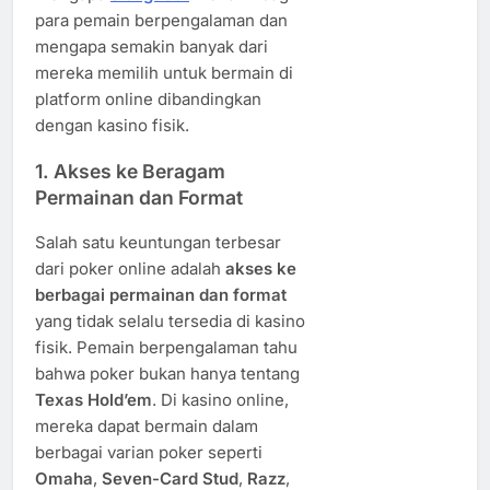
para pemain berpengalaman dan
mengapa semakin banyak dari
mereka memilih untuk bermain di
platform online dibandingkan
dengan kasino fisik.
1. Akses ke Beragam
Permainan dan Format
Salah satu keuntungan terbesar
dari poker online adalah
akses ke
berbagai permainan dan format
yang tidak selalu tersedia di kasino
fisik. Pemain berpengalaman tahu
bahwa poker bukan hanya tentang
Texas Hold’em
. Di kasino online,
mereka dapat bermain dalam
berbagai varian poker seperti
Omaha
,
Seven-Card Stud
,
Razz
,