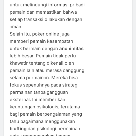
untuk melindungi informasi pribadi
pemain dan memastikan bahwa
setiap transaksi dilakukan dengan
aman.
Selain itu, poker online juga
memberi pemain kesempatan
untuk bermain dengan
anonimitas
lebih besar. Pemain tidak perlu
khawatir tentang dikenali oleh
pemain lain atau merasa canggung
selama permainan. Mereka bisa
fokus sepenuhnya pada strategi
permainan tanpa gangguan
eksternal. Ini memberikan
keuntungan psikologis, terutama
bagi pemain berpengalaman yang
tahu bagaimana menggunakan
bluffing
dan psikologi permainan
untuk memenangkan tangan.