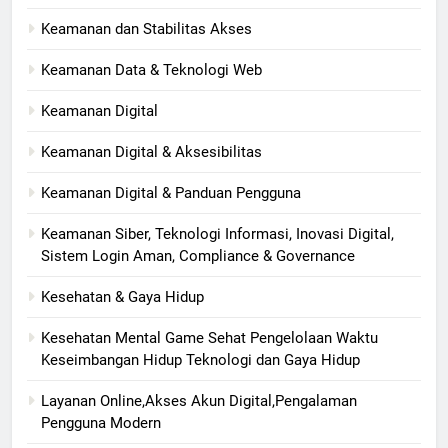
Keamanan dan Stabilitas Akses
Keamanan Data & Teknologi Web
Keamanan Digital
Keamanan Digital & Aksesibilitas
Keamanan Digital & Panduan Pengguna
Keamanan Siber, Teknologi Informasi, Inovasi Digital,
Sistem Login Aman, Compliance & Governance
Kesehatan & Gaya Hidup
Kesehatan Mental Game Sehat Pengelolaan Waktu
Keseimbangan Hidup Teknologi dan Gaya Hidup
Layanan Online,Akses Akun Digital,Pengalaman
Pengguna Modern