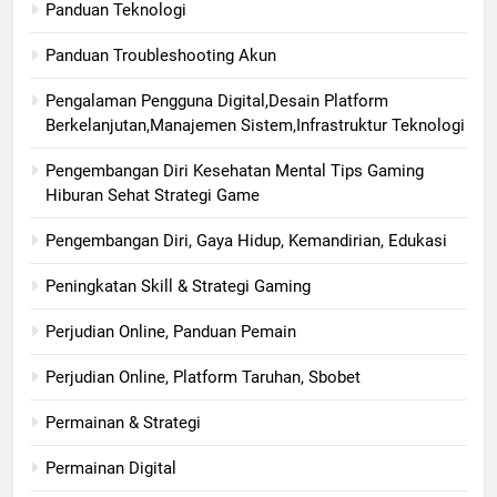
Panduan Teknologi
Panduan Troubleshooting Akun
Pengalaman Pengguna Digital,Desain Platform
Berkelanjutan,Manajemen Sistem,Infrastruktur Teknologi
Pengembangan Diri Kesehatan Mental Tips Gaming
Hiburan Sehat Strategi Game
Pengembangan Diri, Gaya Hidup, Kemandirian, Edukasi
Peningkatan Skill & Strategi Gaming
Perjudian Online, Panduan Pemain
Perjudian Online, Platform Taruhan, Sbobet
Permainan & Strategi
Permainan Digital