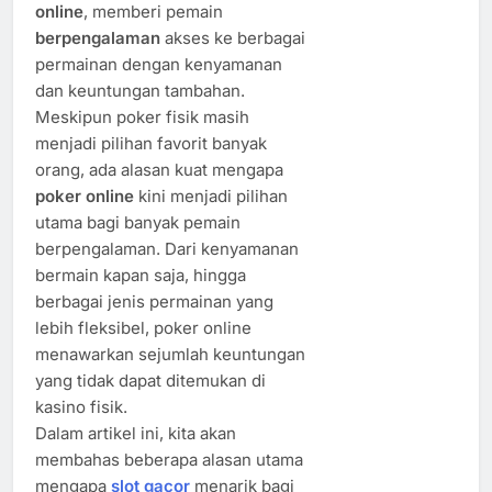
online
, memberi pemain
berpengalaman
akses ke berbagai
permainan dengan kenyamanan
dan keuntungan tambahan.
Meskipun poker fisik masih
menjadi pilihan favorit banyak
orang, ada alasan kuat mengapa
poker online
kini menjadi pilihan
utama bagi banyak pemain
berpengalaman. Dari kenyamanan
bermain kapan saja, hingga
berbagai jenis permainan yang
lebih fleksibel, poker online
menawarkan sejumlah keuntungan
yang tidak dapat ditemukan di
kasino fisik.
Dalam artikel ini, kita akan
membahas beberapa alasan utama
mengapa
slot gacor
menarik bagi