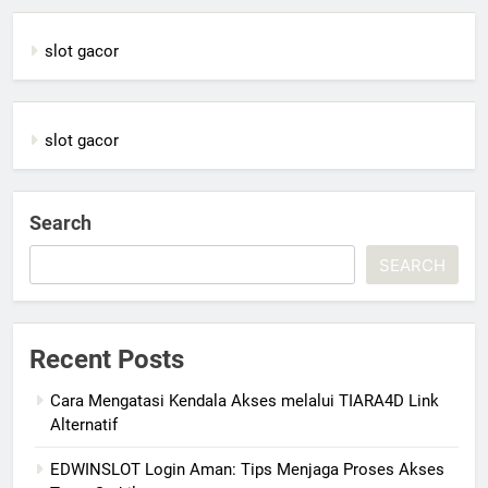
slot gacor
slot gacor
Search
SEARCH
Recent Posts
Cara Mengatasi Kendala Akses melalui TIARA4D Link
Alternatif
EDWINSLOT Login Aman: Tips Menjaga Proses Akses