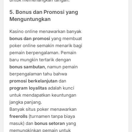
5. Bonus dan Promosi yang
Menguntungkan
Kasino online menawarkan banyak
bonus dan promosi
yang membuat
poker online semakin menarik bagi
pemain berpengalaman. Pemain
baru mungkin tertarik dengan
bonus sambutan
, namun pemain
berpengalaman tahu bahwa
promosi berkelanjutan
dan
program loyalitas
adalah kunci
untuk mendapatkan keuntungan
jangka panjang.
Banyak situs poker menawarkan
freerolls
(turnamen tanpa biaya
masuk) dan
bonus setoran
yang
memungkinkan pemain untuk