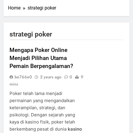
Home
strategi poker
strategi poker
Mengapa Poker Online
Menjadi Pilihan Utama
Pemain Berpengalaman?
be766e0
2 years ago
0
9
mins
Poker telah lama menjadi
permainan yang mengandalkan
keterampilan, strategi, dan
psikologi. Dengan sejarah yang
kaya di kasino fisik, poker telah
berkembang pesat di dunia
kasino