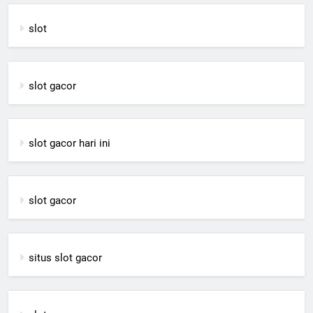
slot
slot gacor
slot gacor hari ini
slot gacor
situs slot gacor