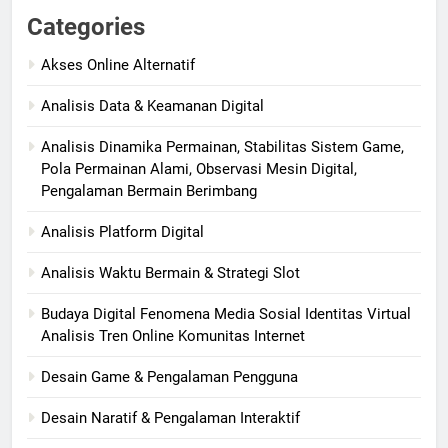
Categories
Akses Online Alternatif
Analisis Data & Keamanan Digital
Analisis Dinamika Permainan, Stabilitas Sistem Game,
Pola Permainan Alami, Observasi Mesin Digital,
Pengalaman Bermain Berimbang
Analisis Platform Digital
Analisis Waktu Bermain & Strategi Slot
Budaya Digital Fenomena Media Sosial Identitas Virtual
Analisis Tren Online Komunitas Internet
Desain Game & Pengalaman Pengguna
Desain Naratif & Pengalaman Interaktif