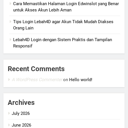
Cara Memastikan Halaman Login Edwinslot yang Benar
untuk Akses Akun Lebih Aman
Tips Login Lebah4D agar Akun Tidak Mudah Diakses
Orang Lain
Lebah4D Login dengan Sistem Praktis dan Tampilan
Responsif
Recent Comments
A WordPress Commenter
on
Hello world!
Archives
July 2026
June 2026