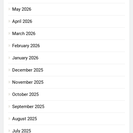
May 2026
April 2026
March 2026
February 2026
January 2026
December 2025
November 2025
October 2025
September 2025
August 2025
July 2025