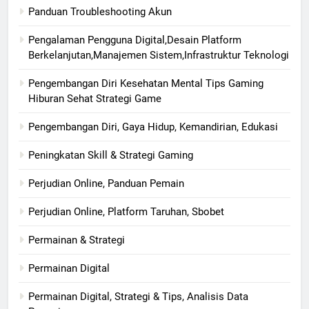
Panduan Troubleshooting Akun
Pengalaman Pengguna Digital,Desain Platform
Berkelanjutan,Manajemen Sistem,Infrastruktur Teknologi
Pengembangan Diri Kesehatan Mental Tips Gaming
Hiburan Sehat Strategi Game
Pengembangan Diri, Gaya Hidup, Kemandirian, Edukasi
Peningkatan Skill & Strategi Gaming
Perjudian Online, Panduan Pemain
Perjudian Online, Platform Taruhan, Sbobet
Permainan & Strategi
Permainan Digital
Permainan Digital, Strategi & Tips, Analisis Data