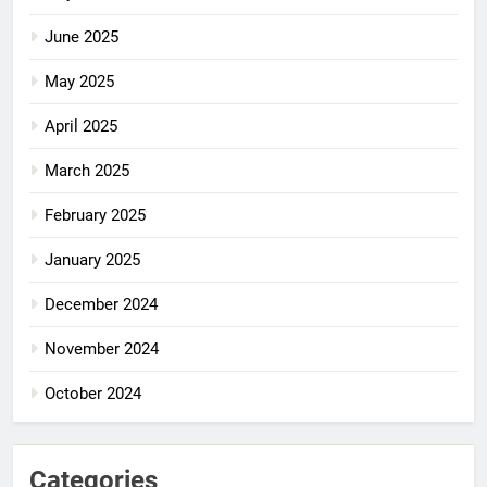
June 2025
May 2025
April 2025
March 2025
February 2025
January 2025
December 2024
November 2024
October 2024
Categories