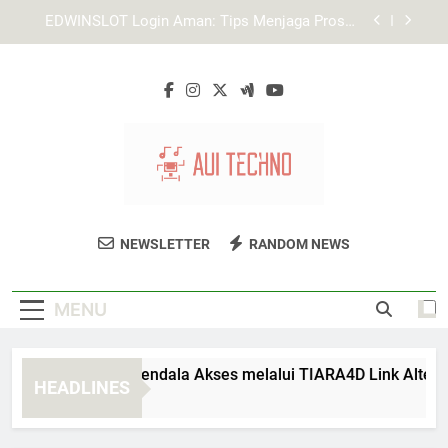
Skip
Cara Memastikan Halaman Login Edwinslot yang
to
Benar untuk Akses Akun Lebih Aman
content
Tips Login Lebah4D agar Akun Tidak Mudah
Diakses Orang Lain
Cara Mengatasi Kendala Akses melalui TIARA4D
Link Alternatif
EDWINSLOT Login Aman: Tips Menjaga Proses
Akses Tetap Stabil
Cara Memastikan Halaman Login Edwinslot yang
Benar untuk Akses Akun Lebih Aman
AUI Techno
Temukan Solusi Teknologi Inovatif Untuk
Tips Login Lebah4D agar Akun Tidak Mudah
NEWSLETTER
RANDOM NEWS
Diakses Orang Lain
Bisnis Anda Di AUI Techno.
MENU
ra Mengatasi Kendala Akses melalui TIARA4D Link Alternatif
HEADLINES
Month Ago