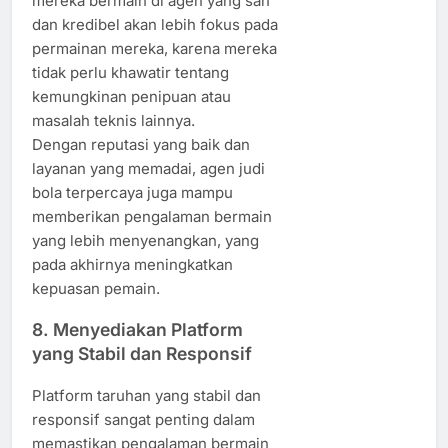
mereka bermain di agen yang sah
dan kredibel akan lebih fokus pada
permainan mereka, karena mereka
tidak perlu khawatir tentang
kemungkinan penipuan atau
masalah teknis lainnya.
Dengan reputasi yang baik dan
layanan yang memadai, agen judi
bola terpercaya juga mampu
memberikan pengalaman bermain
yang lebih menyenangkan, yang
pada akhirnya meningkatkan
kepuasan pemain.
8.
Menyediakan Platform
yang Stabil dan Responsif
Platform taruhan yang stabil dan
responsif sangat penting dalam
memastikan pengalaman bermain