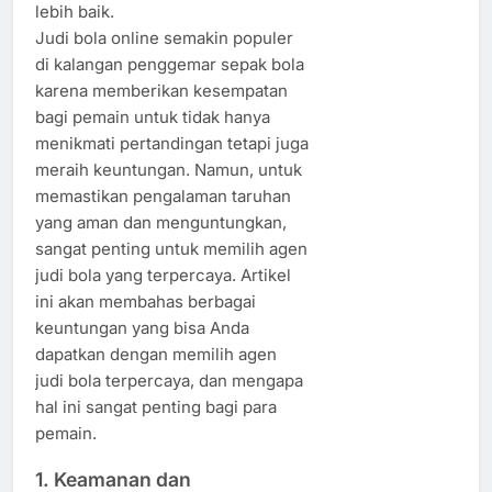
lebih baik.
Judi bola online semakin populer
di kalangan penggemar sepak bola
karena memberikan kesempatan
bagi pemain untuk tidak hanya
menikmati pertandingan tetapi juga
meraih keuntungan. Namun, untuk
memastikan pengalaman taruhan
yang aman dan menguntungkan,
sangat penting untuk memilih agen
judi bola yang terpercaya. Artikel
ini akan membahas berbagai
keuntungan yang bisa Anda
dapatkan dengan memilih agen
judi bola terpercaya, dan mengapa
hal ini sangat penting bagi para
pemain.
1.
Keamanan dan