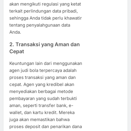
akan mengikuti regulasi yang ketat
terkait perlindungan data pribadi,
sehingga Anda tidak perlu khawatir
tentang penyalahgunaan data
Anda.
2.
Transaksi yang Aman dan
Cepat
Keuntungan lain dari menggunakan
agen judi bola terpercaya adalah
proses transaksi yang aman dan
cepat. Agen yang kredibel akan
menyediakan berbagai metode
pembayaran yang sudah terbukti
aman, seperti transfer bank, e-
wallet, dan kartu kredit. Mereka
juga akan memastikan bahwa
proses deposit dan penarikan dana