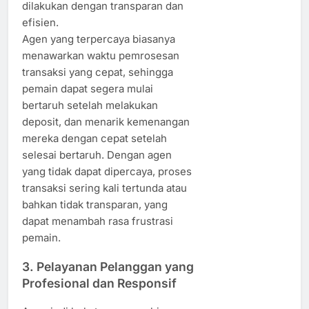
dilakukan dengan transparan dan
efisien.
Agen yang terpercaya biasanya
menawarkan waktu pemrosesan
transaksi yang cepat, sehingga
pemain dapat segera mulai
bertaruh setelah melakukan
deposit, dan menarik kemenangan
mereka dengan cepat setelah
selesai bertaruh. Dengan agen
yang tidak dapat dipercaya, proses
transaksi sering kali tertunda atau
bahkan tidak transparan, yang
dapat menambah rasa frustrasi
pemain.
3.
Pelayanan Pelanggan yang
Profesional dan Responsif