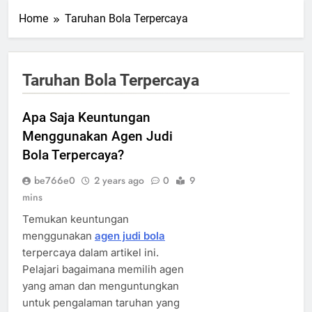
Home
Taruhan Bola Terpercaya
Taruhan Bola Terpercaya
Apa Saja Keuntungan
Menggunakan Agen Judi
Bola Terpercaya?
be766e0
2 years ago
0
9
mins
Temukan keuntungan
menggunakan
agen judi bola
terpercaya dalam artikel ini.
Pelajari bagaimana memilih agen
yang aman dan menguntungkan
untuk pengalaman taruhan yang