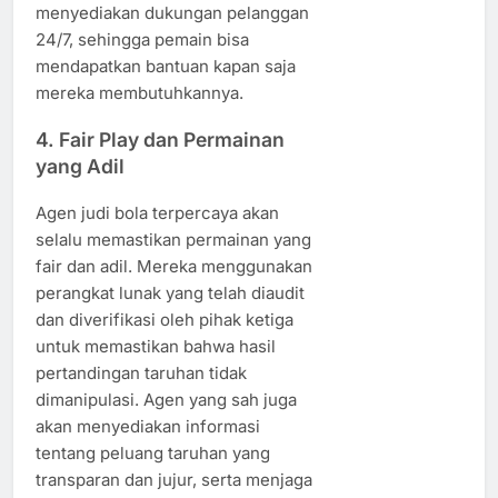
menyediakan dukungan pelanggan
24/7, sehingga pemain bisa
mendapatkan bantuan kapan saja
mereka membutuhkannya.
4.
Fair Play dan Permainan
yang Adil
Agen judi bola terpercaya akan
selalu memastikan permainan yang
fair dan adil. Mereka menggunakan
perangkat lunak yang telah diaudit
dan diverifikasi oleh pihak ketiga
untuk memastikan bahwa hasil
pertandingan taruhan tidak
dimanipulasi. Agen yang sah juga
akan menyediakan informasi
tentang peluang taruhan yang
transparan dan jujur, serta menjaga