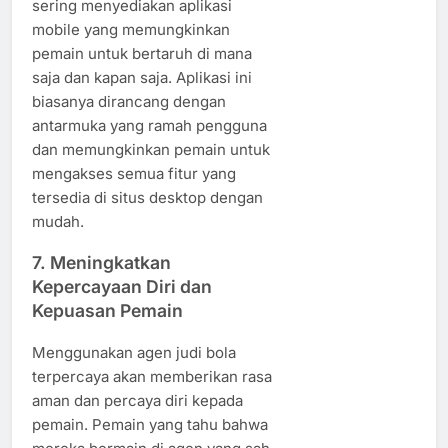
sering menyediakan aplikasi
mobile yang memungkinkan
pemain untuk bertaruh di mana
saja dan kapan saja. Aplikasi ini
biasanya dirancang dengan
antarmuka yang ramah pengguna
dan memungkinkan pemain untuk
mengakses semua fitur yang
tersedia di situs desktop dengan
mudah.
7.
Meningkatkan
Kepercayaan Diri dan
Kepuasan Pemain
Menggunakan agen judi bola
terpercaya akan memberikan rasa
aman dan percaya diri kepada
pemain. Pemain yang tahu bahwa