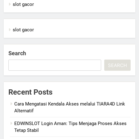
slot gacor
slot gacor
Search
SEARCH
Recent Posts
Cara Mengatasi Kendala Akses melalui TIARA4D Link
Alternatif
EDWINSLOT Login Aman: Tips Menjaga Proses Akses
Tetap Stabil