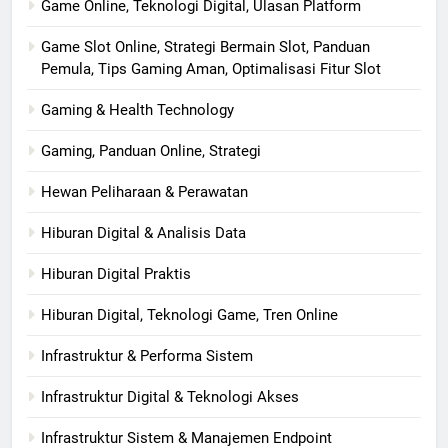
Game Online, Teknologi Digital, Ulasan Platform
Game Slot Online, Strategi Bermain Slot, Panduan
Pemula, Tips Gaming Aman, Optimalisasi Fitur Slot
Gaming & Health Technology
Gaming, Panduan Online, Strategi
Hewan Peliharaan & Perawatan
Hiburan Digital & Analisis Data
Hiburan Digital Praktis
Hiburan Digital, Teknologi Game, Tren Online
Infrastruktur & Performa Sistem
Infrastruktur Digital & Teknologi Akses
Infrastruktur Sistem & Manajemen Endpoint