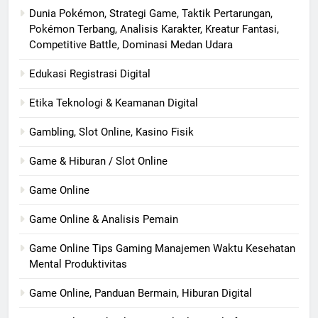
Dunia Pokémon, Strategi Game, Taktik Pertarungan,
Pokémon Terbang, Analisis Karakter, Kreatur Fantasi,
Competitive Battle, Dominasi Medan Udara
Edukasi Registrasi Digital
Etika Teknologi & Keamanan Digital
Gambling, Slot Online, Kasino Fisik
Game & Hiburan / Slot Online
Game Online
Game Online & Analisis Pemain
Game Online Tips Gaming Manajemen Waktu Kesehatan
Mental Produktivitas
Game Online, Panduan Bermain, Hiburan Digital