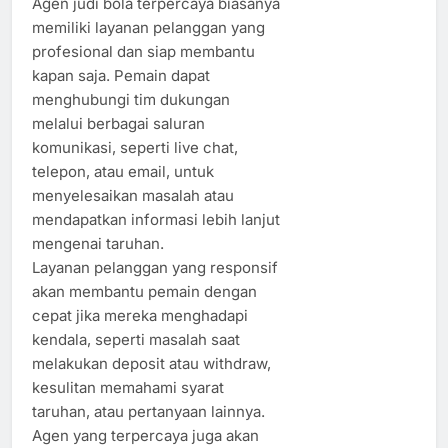
Agen judi bola terpercaya biasanya
memiliki layanan pelanggan yang
profesional dan siap membantu
kapan saja. Pemain dapat
menghubungi tim dukungan
melalui berbagai saluran
komunikasi, seperti live chat,
telepon, atau email, untuk
menyelesaikan masalah atau
mendapatkan informasi lebih lanjut
mengenai taruhan.
Layanan pelanggan yang responsif
akan membantu pemain dengan
cepat jika mereka menghadapi
kendala, seperti masalah saat
melakukan deposit atau withdraw,
kesulitan memahami syarat
taruhan, atau pertanyaan lainnya.
Agen yang terpercaya juga akan