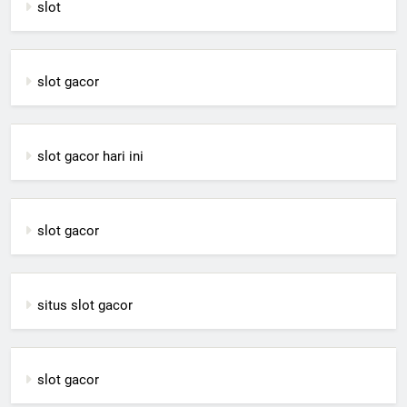
slot
slot gacor
slot gacor hari ini
slot gacor
situs slot gacor
slot gacor