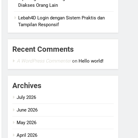
Diakses Orang Lain
Lebah4D Login dengan Sistem Praktis dan
Tampilan Responsif
Recent Comments
A WordPress Commenter
on
Hello world!
Archives
July 2026
June 2026
May 2026
April 2026