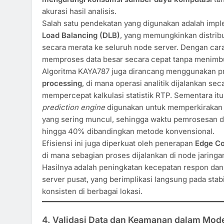
akurasi hasil analisis.
Salah satu pendekatan yang digunakan adalah imp
Load Balancing (DLB)
, yang memungkinkan distrib
secara merata ke seluruh node server. Dengan cara 
memproses data besar secara cepat tanpa menimbul
Algoritma KAYA787 juga dirancang menggunakan p
processing
, di mana operasi analitik dijalankan sec
mempercepat kalkulasi statistik RTP. Sementara itu
prediction engine
digunakan untuk memperkirakan n
yang sering muncul, sehingga waktu pemrosesan d
hingga 40% dibandingkan metode konvensional.
Efisiensi ini juga diperkuat oleh penerapan
Edge C
di mana sebagian proses dijalankan di node jaring
Hasilnya adalah peningkatan kecepatan respon da
server pusat, yang berimplikasi langsung pada stabi
konsisten di berbagai lokasi.
4. Validasi Data dan Keamanan dalam Model