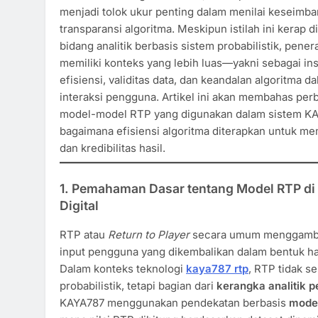
menjadi tolok ukur penting dalam menilai keseimba
transparansi algoritma. Meskipun istilah ini kerap 
bidang analitik berbasis sistem probabilistik, pene
memiliki konteks yang lebih luas—yakni sebagai in
efisiensi, validitas data, dan keandalan algoritma 
interaksi pengguna. Artikel ini akan membahas per
model-model RTP yang digunakan dalam sistem KA
bagaimana efisiensi algoritma diterapkan untuk mem
dan kredibilitas hasil.
1. Pemahaman Dasar tentang Model RTP di
Digital
RTP atau
Return to Player
secara umum menggambar
input pengguna yang dikembalikan dalam bentuk hasi
Dalam konteks teknologi
kaya787 rtp
, RTP tidak s
probabilistik, tetapi bagian dari
kerangka analitik 
KAYA787 menggunakan pendekatan berbasis
model