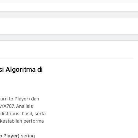
i Algoritma di
urn to Player) dan
YA787. Analisis
istribusi hasil, serta
 kestabilan performa
o Player)
sering