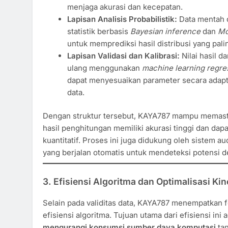
menjaga akurasi dan kecepatan.
Lapisan Analisis Probabilistik:
Data mentah 
statistik berbasis
Bayesian inference
dan
Mo
untuk memprediksi hasil distribusi yang paling
Lapisan Validasi dan Kalibrasi:
Nilai hasil da
ulang menggunakan
machine learning regre
dapat menyesuaikan parameter secara adaptif
data.
Dengan struktur tersebut, KAYA787 mampu memast
hasil penghitungan memiliki akurasi tinggi dan dapat
kuantitatif. Proses ini juga didukung oleh sistem audi
yang berjalan otomatis untuk mendeteksi potensi devi
3. Efisiensi Algoritma dan Optimalisasi Kin
Selain pada validitas data, KAYA787 menempatkan 
efisiensi algoritma. Tujuan utama dari efisiensi ini 
mengurangi konsumsi sumber daya komputasi
ta