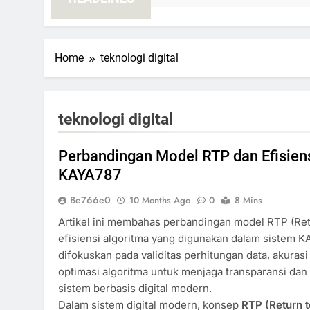
Home
teknologi digital
teknologi digital
Perbandingan Model RTP dan Efisiens
KAYA787
Be766e0
10 Months Ago
0
8 Mins
Artikel ini membahas perbandingan model RTP (Ret
efisiensi algoritma yang digunakan dalam sistem KA
difokuskan pada validitas perhitungan data, akurasi d
optimasi algoritma untuk menjaga transparansi dan
sistem berbasis digital modern.
Dalam sistem digital modern, konsep
RTP (Return t