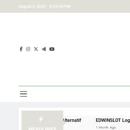
Skip
August 6, 2026
8:29:49 PM
to
content
AUI
Temukan So
i TIARA4D Link Alternatif
EDWINSLOT Login Aman: Tips
1 Month Ago
HEADLINES