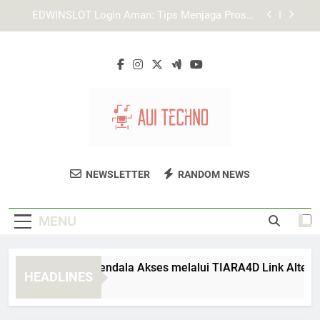
Skip
Cara Memastikan Halaman Login Edwinslot yang
to
Benar untuk Akses Akun Lebih Aman
content
Tips Login Lebah4D agar Akun Tidak Mudah
Diakses Orang Lain
Cara Mengatasi Kendala Akses melalui TIARA4D
Link Alternatif
EDWINSLOT Login Aman: Tips Menjaga Proses
Akses Tetap Stabil
Cara Memastikan Halaman Login Edwinslot yang
Benar untuk Akses Akun Lebih Aman
AUI Techno
Temukan Solusi Teknologi Inovatif Untuk
Tips Login Lebah4D agar Akun Tidak Mudah
NEWSLETTER
RANDOM NEWS
Diakses Orang Lain
Bisnis Anda Di AUI Techno.
MENU
ra Mengatasi Kendala Akses melalui TIARA4D Link Alternatif
HEADLINES
onth Ago