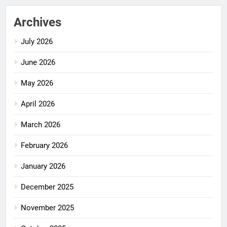
Archives
July 2026
June 2026
May 2026
April 2026
March 2026
February 2026
January 2026
December 2025
November 2025