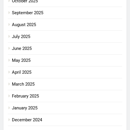
October 2025
September 2025
August 2025
July 2025
June 2025
May 2025
April 2025
March 2025
February 2025
January 2025
December 2024