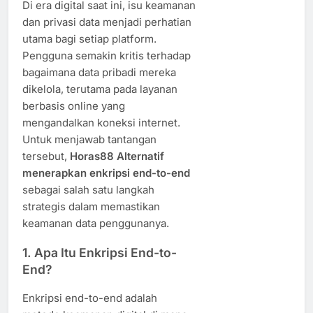
Di era digital saat ini, isu keamanan
dan privasi data menjadi perhatian
utama bagi setiap platform.
Pengguna semakin kritis terhadap
bagaimana data pribadi mereka
dikelola, terutama pada layanan
berbasis online yang
mengandalkan koneksi internet.
Untuk menjawab tantangan
tersebut,
Horas88 Alternatif
menerapkan enkripsi end-to-end
sebagai salah satu langkah
strategis dalam memastikan
keamanan data penggunanya.
1. Apa Itu Enkripsi End-to-
End?
Enkripsi end-to-end adalah