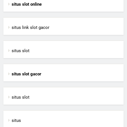
situs slot online
situs link slot gacor
situs slot
situs slot gacor
situs slot
situs