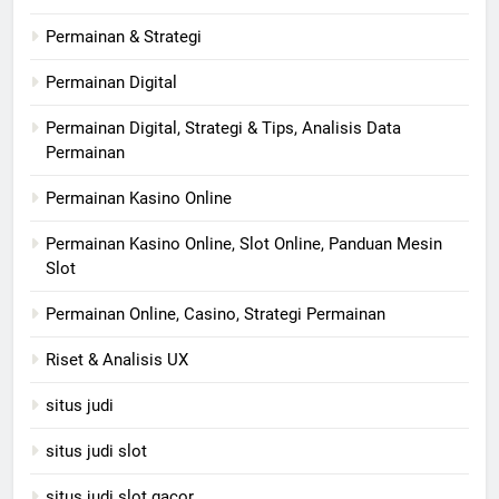
Permainan & Strategi
Permainan Digital
Permainan Digital, Strategi & Tips, Analisis Data
Permainan
Permainan Kasino Online
Permainan Kasino Online, Slot Online, Panduan Mesin
Slot
Permainan Online, Casino, Strategi Permainan
Riset & Analisis UX
situs judi
situs judi slot
situs judi slot gacor