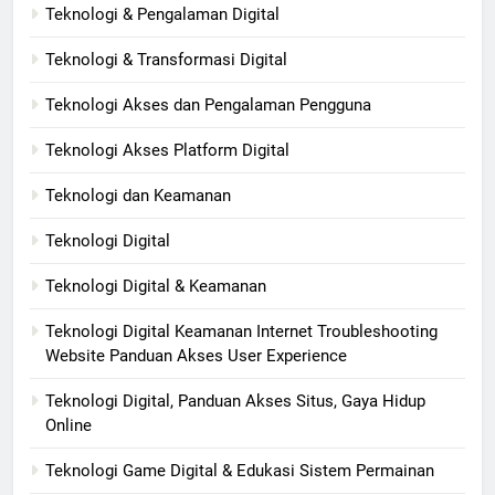
Teknologi & Pengalaman Digital
Teknologi & Transformasi Digital
Teknologi Akses dan Pengalaman Pengguna
Teknologi Akses Platform Digital
Teknologi dan Keamanan
Teknologi Digital
Teknologi Digital & Keamanan
Teknologi Digital Keamanan Internet Troubleshooting
Website Panduan Akses User Experience
Teknologi Digital, Panduan Akses Situs, Gaya Hidup
Online
Teknologi Game Digital & Edukasi Sistem Permainan