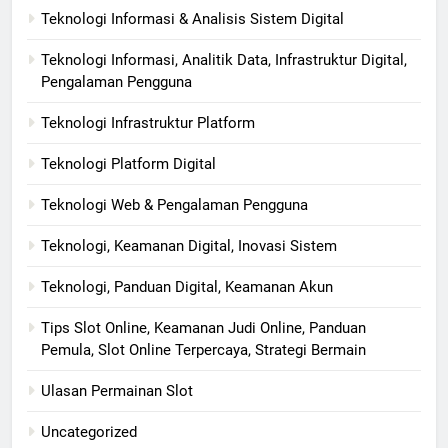
Teknologi Informasi & Analisis Sistem Digital
Teknologi Informasi, Analitik Data, Infrastruktur Digital,
Pengalaman Pengguna
Teknologi Infrastruktur Platform
Teknologi Platform Digital
Teknologi Web & Pengalaman Pengguna
Teknologi, Keamanan Digital, Inovasi Sistem
Teknologi, Panduan Digital, Keamanan Akun
Tips Slot Online, Keamanan Judi Online, Panduan
Pemula, Slot Online Terpercaya, Strategi Bermain
Ulasan Permainan Slot
Uncategorized