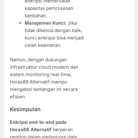
enkripsi memerlukan
kapasitas pemrosesan
tambahan.
Manajemen Kunci:
Jika
tidak dikelola dengan baik,
kunci enkripsi bisa menjadi
celah keamanan.
Namun, dengan dukungan
infrastruktur cloud modern dan
sistem monitoring real-time,
Horas88 Alternatif mampu
mengatasi tantangan ini secara
efisien.
Kesimpulan
Enkripsi end-to-end pada
Horas88 Alternatif
berperan
penting dalam melindungi data