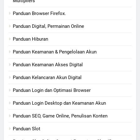
Multipliers
Panduan Browser Firefox.
Panduan Digital, Permainan Online
Panduan Hiburan
Panduan Keamanan & Pengelolaan Akun
Panduan Keamanan Akses Digital
Panduan Kelancaran Akun Digital
Panduan Login dan Optimasi Browser
Panduan Login Desktop dan Keamanan Akun
Panduan SEO, Game Online, Penulisan Konten
Panduan Slot