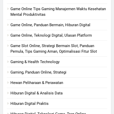
Game Online Tips Gaming Manajemen Waktu Kesehatan
Mental Produktivitas
Game Online, Panduan Bermain, Hiburan Digital
Game Online, Teknologi Digital, Ulasan Platform
Game Slot Online, Strategi Bermain Slot, Panduan
Pemula, Tips Gaming Aman, Optimalisasi Fitur Slot
Gaming & Health Technology
Gaming, Panduan Online, Strategi
Hewan Peliharaan & Perawatan
Hiburan Digital & Analisis Data
Hiburan Digital Praktis
Hiburan Digital, Teknologi Game, Tren Online