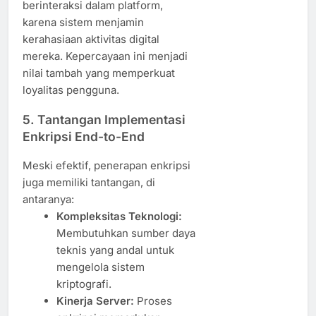
berinteraksi dalam platform,
karena sistem menjamin
kerahasiaan aktivitas digital
mereka. Kepercayaan ini menjadi
nilai tambah yang memperkuat
loyalitas pengguna.
5. Tantangan Implementasi
Enkripsi End-to-End
Meski efektif, penerapan enkripsi
juga memiliki tantangan, di
antaranya:
Kompleksitas Teknologi:
Membutuhkan sumber daya
teknis yang andal untuk
mengelola sistem
kriptografi.
Kinerja Server:
Proses