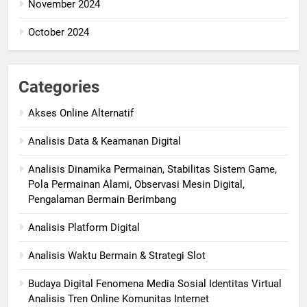
November 2024
October 2024
Categories
Akses Online Alternatif
Analisis Data & Keamanan Digital
Analisis Dinamika Permainan, Stabilitas Sistem Game,
Pola Permainan Alami, Observasi Mesin Digital,
Pengalaman Bermain Berimbang
Analisis Platform Digital
Analisis Waktu Bermain & Strategi Slot
Budaya Digital Fenomena Media Sosial Identitas Virtual
Analisis Tren Online Komunitas Internet