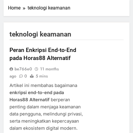
Home
teknologi keamanan
teknologi keamanan
Peran Enkripsi End-to-End
pada Horas88 Alternatif
be766e0
11 months
ago
0
5 mins
Artikel ini membahas bagaimana
enkripsi end-to-end pada
Horas88 Alternatif
berperan
penting dalam menjaga keamanan
data pengguna, melindungi privasi,
serta meningkatkan kepercayaan
dalam ekosistem digital modern.