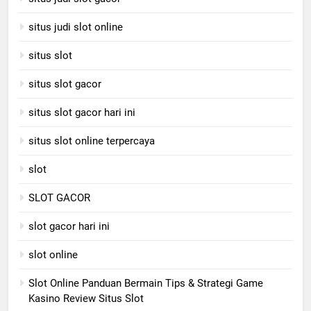
situs judi slot online
situs slot
situs slot gacor
situs slot gacor hari ini
situs slot online terpercaya
slot
SLOT GACOR
slot gacor hari ini
slot online
Slot Online Panduan Bermain Tips & Strategi Game
Kasino Review Situs Slot