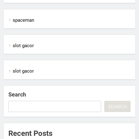
spaceman
slot gacor
slot gacor
Search
SEARCH
Recent Posts