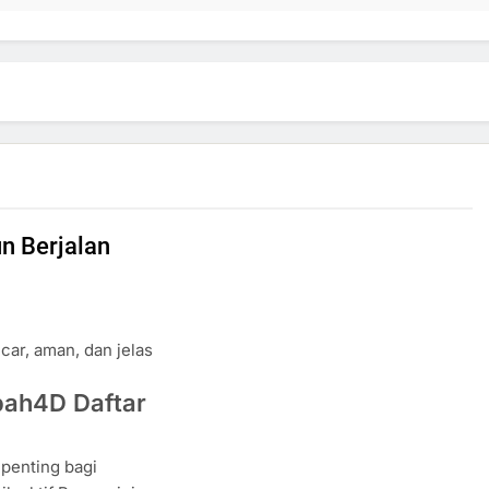
n Berjalan
car, aman, dan jelas
bah4D Daftar
 penting bagi