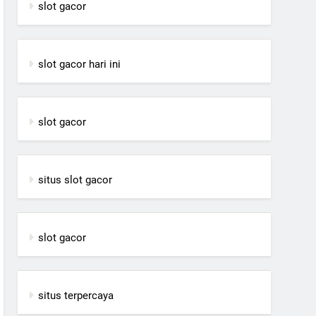
slot gacor
slot gacor hari ini
slot gacor
situs slot gacor
slot gacor
situs terpercaya