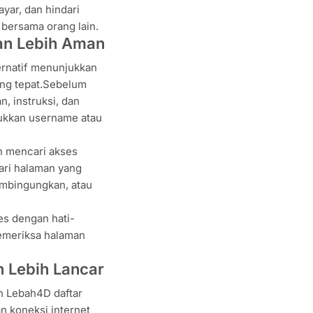
ayar, dan hindari
bersama orang lain.
an Lebih Aman
ernatif menunjukkan
ang tepat.Sebelum
, instruksi, dan
ukkan username atau
n mencari akses
dari halaman yang
embingungkan, atau
es dengan hati-
emeriksa halaman
n Lebih Lancar
n Lebah4D daftar
n koneksi internet