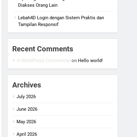
Diakses Orang Lain
Lebah4D Login dengan Sistem Praktis dan
Tampilan Responsif
Recent Comments
A WordPress Commenter
on
Hello world!
Archives
July 2026
June 2026
May 2026
April 2026