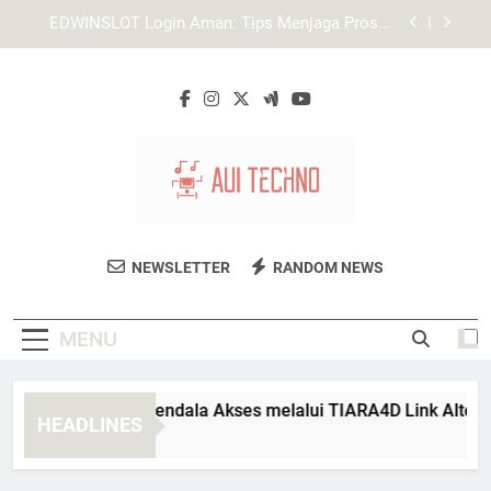
Skip
Cara Memastikan Halaman Login Edwinslot yang
to
Benar untuk Akses Akun Lebih Aman
content
Tips Login Lebah4D agar Akun Tidak Mudah
Diakses Orang Lain
Cara Mengatasi Kendala Akses melalui TIARA4D
Link Alternatif
EDWINSLOT Login Aman: Tips Menjaga Proses
Akses Tetap Stabil
Cara Memastikan Halaman Login Edwinslot yang
Benar untuk Akses Akun Lebih Aman
AUI Techno
Temukan Solusi Teknologi Inovatif Untuk
Tips Login Lebah4D agar Akun Tidak Mudah
NEWSLETTER
RANDOM NEWS
Diakses Orang Lain
Bisnis Anda Di AUI Techno.
MENU
ra Mengatasi Kendala Akses melalui TIARA4D Link Alternatif
HEADLINES
Month Ago