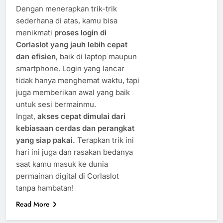
Dengan menerapkan trik-trik
sederhana di atas, kamu bisa
menikmati
proses login di
Corlaslot yang jauh lebih cepat
dan efisien
, baik di laptop maupun
smartphone. Login yang lancar
tidak hanya menghemat waktu, tapi
juga memberikan awal yang baik
untuk sesi bermainmu.
Ingat,
akses cepat dimulai dari
kebiasaan cerdas dan perangkat
yang siap pakai.
Terapkan trik ini
hari ini juga dan rasakan bedanya
saat kamu masuk ke dunia
permainan digital di Corlaslot
tanpa hambatan!
Read More