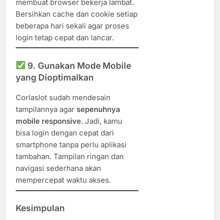
membuat browser bekerja lambat.
Bersihkan cache dan cookie setiap
beberapa hari sekali agar proses
login tetap cepat dan lancar.
9.
Gunakan Mode Mobile
yang Dioptimalkan
Corlaslot sudah mendesain
tampilannya agar
sepenuhnya
mobile responsive
. Jadi, kamu
bisa login dengan cepat dari
smartphone tanpa perlu aplikasi
tambahan. Tampilan ringan dan
navigasi sederhana akan
mempercepat waktu akses.
Kesimpulan