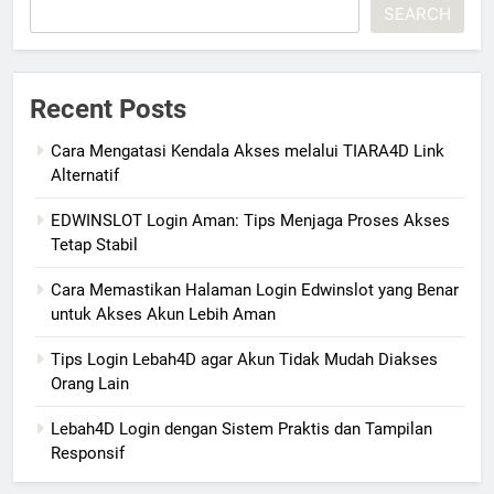
SEARCH
Recent Posts
Cara Mengatasi Kendala Akses melalui TIARA4D Link
Alternatif
EDWINSLOT Login Aman: Tips Menjaga Proses Akses
Tetap Stabil
Cara Memastikan Halaman Login Edwinslot yang Benar
untuk Akses Akun Lebih Aman
Tips Login Lebah4D agar Akun Tidak Mudah Diakses
Orang Lain
Lebah4D Login dengan Sistem Praktis dan Tampilan
Responsif