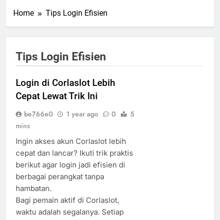
Home
Tips Login Efisien
Tips Login Efisien
Login di Corlaslot Lebih
Cepat Lewat Trik Ini
be766e0
1 year ago
0
5
mins
Ingin akses akun Corlaslot lebih
cepat dan lancar? Ikuti trik praktis
berikut agar login jadi efisien di
berbagai perangkat tanpa
hambatan.
Bagi pemain aktif di Corlaslot,
waktu adalah segalanya. Setiap