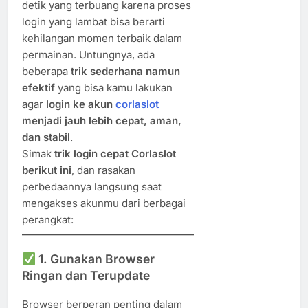
detik yang terbuang karena proses
login yang lambat bisa berarti
kehilangan momen terbaik dalam
permainan. Untungnya, ada
beberapa
trik sederhana namun
efektif
yang bisa kamu lakukan
agar
login ke akun
corlaslot
menjadi jauh lebih cepat, aman,
dan stabil
.
Simak
trik login cepat Corlaslot
berikut ini
, dan rasakan
perbedaannya langsung saat
mengakses akunmu dari berbagai
perangkat:
1.
Gunakan Browser
Ringan dan Terupdate
Browser berperan penting dalam