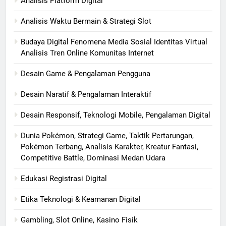
Analisis Platform Digital
Analisis Waktu Bermain & Strategi Slot
Budaya Digital Fenomena Media Sosial Identitas Virtual
Analisis Tren Online Komunitas Internet
Desain Game & Pengalaman Pengguna
Desain Naratif & Pengalaman Interaktif
Desain Responsif, Teknologi Mobile, Pengalaman Digital
Dunia Pokémon, Strategi Game, Taktik Pertarungan,
Pokémon Terbang, Analisis Karakter, Kreatur Fantasi,
Competitive Battle, Dominasi Medan Udara
Edukasi Registrasi Digital
Etika Teknologi & Keamanan Digital
Gambling, Slot Online, Kasino Fisik