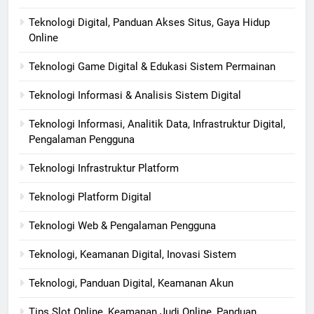
Teknologi Digital, Panduan Akses Situs, Gaya Hidup
Online
Teknologi Game Digital & Edukasi Sistem Permainan
Teknologi Informasi & Analisis Sistem Digital
Teknologi Informasi, Analitik Data, Infrastruktur Digital,
Pengalaman Pengguna
Teknologi Infrastruktur Platform
Teknologi Platform Digital
Teknologi Web & Pengalaman Pengguna
Teknologi, Keamanan Digital, Inovasi Sistem
Teknologi, Panduan Digital, Keamanan Akun
Tips Slot Online, Keamanan Judi Online, Panduan