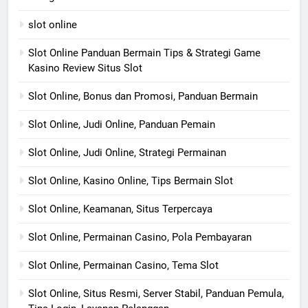
slot online
Slot Online Panduan Bermain Tips & Strategi Game
Kasino Review Situs Slot
Slot Online, Bonus dan Promosi, Panduan Bermain
Slot Online, Judi Online, Panduan Pemain
Slot Online, Judi Online, Strategi Permainan
Slot Online, Kasino Online, Tips Bermain Slot
Slot Online, Keamanan, Situs Terpercaya
Slot Online, Permainan Casino, Pola Pembayaran
Slot Online, Permainan Casino, Tema Slot
Slot Online, Situs Resmi, Server Stabil, Panduan Pemula,