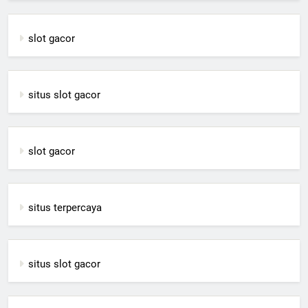
slot gacor
situs slot gacor
slot gacor
situs terpercaya
situs slot gacor