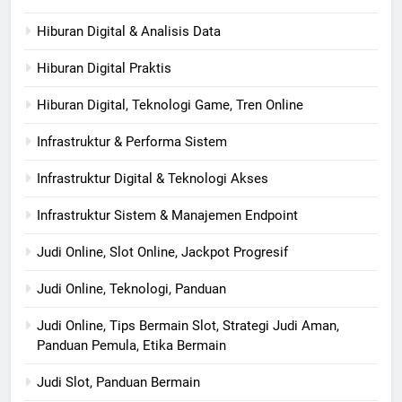
Hiburan Digital & Analisis Data
Hiburan Digital Praktis
Hiburan Digital, Teknologi Game, Tren Online
Infrastruktur & Performa Sistem
Infrastruktur Digital & Teknologi Akses
Infrastruktur Sistem & Manajemen Endpoint
Judi Online, Slot Online, Jackpot Progresif
Judi Online, Teknologi, Panduan
Judi Online, Tips Bermain Slot, Strategi Judi Aman,
Panduan Pemula, Etika Bermain
Judi Slot, Panduan Bermain