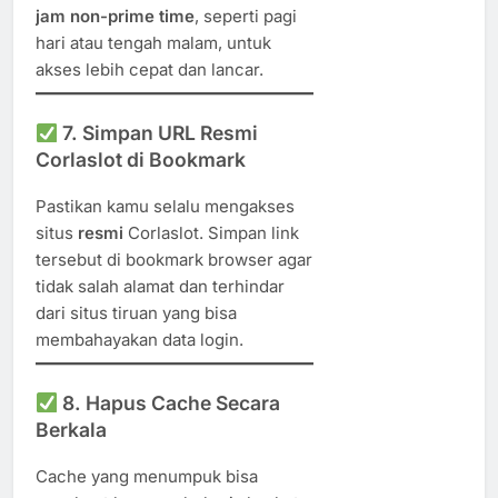
jam non-prime time
, seperti pagi
hari atau tengah malam, untuk
akses lebih cepat dan lancar.
7.
Simpan URL Resmi
Corlaslot di Bookmark
Pastikan kamu selalu mengakses
situs
resmi
Corlaslot. Simpan link
tersebut di bookmark browser agar
tidak salah alamat dan terhindar
dari situs tiruan yang bisa
membahayakan data login.
8.
Hapus Cache Secara
Berkala
Cache yang menumpuk bisa