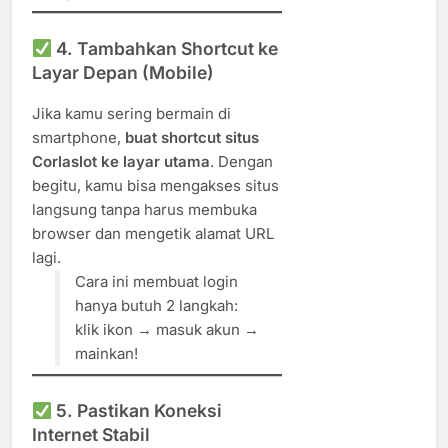
4.
Tambahkan Shortcut ke
Layar Depan (Mobile)
Jika kamu sering bermain di
smartphone,
buat shortcut situs
Corlaslot ke layar utama
. Dengan
begitu, kamu bisa mengakses situs
langsung tanpa harus membuka
browser dan mengetik alamat URL
lagi.
Cara ini membuat login
hanya butuh 2 langkah:
klik ikon → masuk akun →
mainkan!
5.
Pastikan Koneksi
Internet Stabil