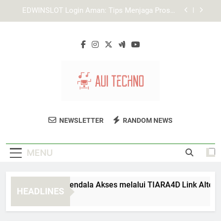
Skip
Cara Memastikan Halaman Login Edwinslot yang
to
Benar untuk Akses Akun Lebih Aman
content
Tips Login Lebah4D agar Akun Tidak Mudah
Diakses Orang Lain
Cara Mengatasi Kendala Akses melalui TIARA4D
Link Alternatif
EDWINSLOT Login Aman: Tips Menjaga Proses
Akses Tetap Stabil
Cara Memastikan Halaman Login Edwinslot yang
Benar untuk Akses Akun Lebih Aman
AUI Techno
Temukan Solusi Teknologi Inovatif Untuk
Tips Login Lebah4D agar Akun Tidak Mudah
NEWSLETTER
RANDOM NEWS
Diakses Orang Lain
Bisnis Anda Di AUI Techno.
MENU
ra Mengatasi Kendala Akses melalui TIARA4D Link Alternatif
HEADLINES
Weeks Ago