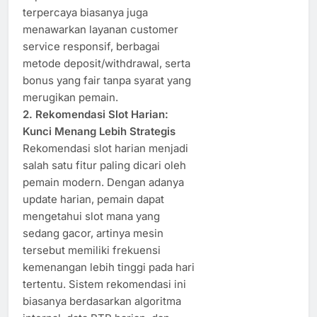
terpercaya biasanya juga
menawarkan layanan customer
service responsif, berbagai
metode deposit/withdrawal, serta
bonus yang fair tanpa syarat yang
merugikan pemain.
2. Rekomendasi Slot Harian:
Kunci Menang Lebih Strategis
Rekomendasi slot harian menjadi
salah satu fitur paling dicari oleh
pemain modern. Dengan adanya
update harian, pemain dapat
mengetahui slot mana yang
sedang gacor, artinya mesin
tersebut memiliki frekuensi
kemenangan lebih tinggi pada hari
tertentu. Sistem rekomendasi ini
biasanya berdasarkan algoritma