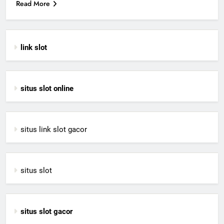
Read More
link slot
situs slot online
situs link slot gacor
situs slot
situs slot gacor