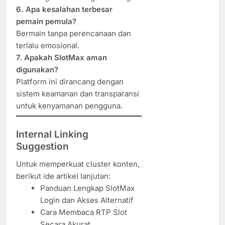
6. Apa kesalahan terbesar
pemain pemula?
Bermain tanpa perencanaan dan
terlalu emosional.
7. Apakah SlotMax aman
digunakan?
Platform ini dirancang dengan
sistem keamanan dan transparansi
untuk kenyamanan pengguna.
Internal Linking
Suggestion
Untuk memperkuat cluster konten,
berikut ide artikel lanjutan:
Panduan Lengkap SlotMax
Login dan Akses Alternatif
Cara Membaca RTP Slot
Secara Akurat