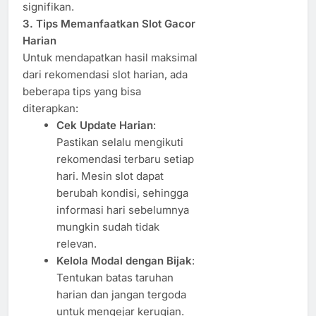
signifikan.
3. Tips Memanfaatkan Slot Gacor
Harian
Untuk mendapatkan hasil maksimal
dari rekomendasi slot harian, ada
beberapa tips yang bisa
diterapkan:
Cek Update Harian
:
Pastikan selalu mengikuti
rekomendasi terbaru setiap
hari. Mesin slot dapat
berubah kondisi, sehingga
informasi hari sebelumnya
mungkin sudah tidak
relevan.
Kelola Modal dengan Bijak
:
Tentukan batas taruhan
harian dan jangan tergoda
untuk mengejar kerugian.