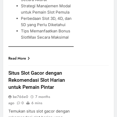
Strategi Manajemen Modal
untuk Pemain Slot Pemula
Perbedaan Slot 3D, 4D, dan
5D yang Perlu Diketahui
Tips Memanfaatkan Bonus
SlotMax Secara Maksimal
Read More
Situs Slot Gacor dengan
Rekomendasi Slot Harian
untuk Pemain Pintar
be766e0
7 months
ago
0
6 mins
Temukan situs slot gacor dengan