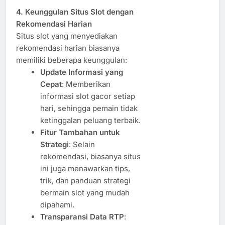
4. Keunggulan Situs Slot dengan
Rekomendasi Harian
Situs slot yang menyediakan
rekomendasi harian biasanya
memiliki beberapa keunggulan:
Update Informasi yang
Cepat
: Memberikan
informasi slot gacor setiap
hari, sehingga pemain tidak
ketinggalan peluang terbaik.
Fitur Tambahan untuk
Strategi
: Selain
rekomendasi, biasanya situs
ini juga menawarkan tips,
trik, dan panduan strategi
bermain slot yang mudah
dipahami.
Transparansi Data RTP
: