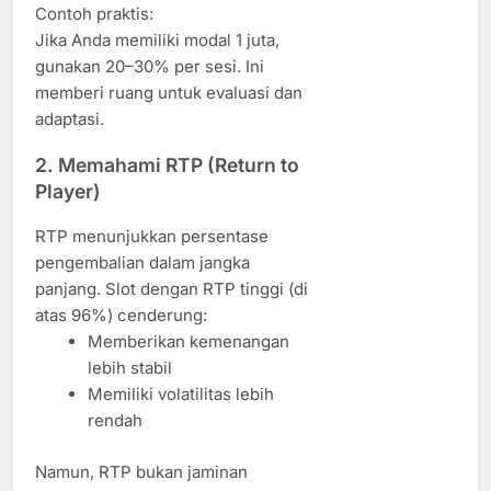
Contoh praktis:
Jika Anda memiliki modal 1 juta,
gunakan 20–30% per sesi. Ini
memberi ruang untuk evaluasi dan
adaptasi.
2. Memahami RTP (Return to
Player)
RTP menunjukkan persentase
pengembalian dalam jangka
panjang. Slot dengan RTP tinggi (di
atas 96%) cenderung:
Memberikan kemenangan
lebih stabil
Memiliki volatilitas lebih
rendah
Namun, RTP bukan jaminan