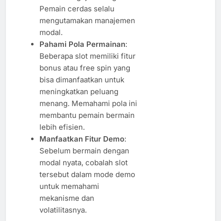
Pemain cerdas selalu
mengutamakan manajemen
modal.
Pahami Pola Permainan
:
Beberapa slot memiliki fitur
bonus atau free spin yang
bisa dimanfaatkan untuk
meningkatkan peluang
menang. Memahami pola ini
membantu pemain bermain
lebih efisien.
Manfaatkan Fitur Demo
:
Sebelum bermain dengan
modal nyata, cobalah slot
tersebut dalam mode demo
untuk memahami
mekanisme dan
volatilitasnya.