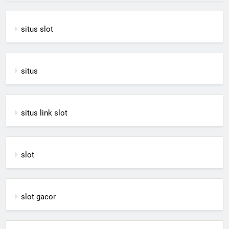
situs slot
situs
situs link slot
slot
slot gacor