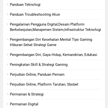
Panduan Teknologi
Panduan Troubleshooting Akun
Pengalaman Pengguna Digital,Desain Platform
Berkelanjutan,Manajemen Sistem,Infrastruktur Teknologi
Pengembangan Diri Kesehatan Mental Tips Gaming
Hiburan Sehat Strategi Game
Pengembangan Diri, Gaya Hidup, Kemandirian, Edukasi
Peningkatan Skill & Strategi Gaming
Perjudian Online, Panduan Pemain
Perjudian Online, Platform Taruhan, Sbobet
Permainan & Strategi
Permainan Digital