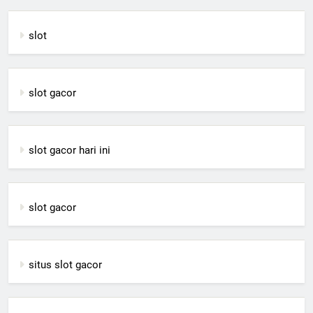
slot
slot gacor
slot gacor hari ini
slot gacor
situs slot gacor