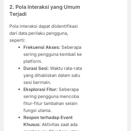
2. Pola Interaksi yang Umum
Terjadi
Pola interaksi dapat diidentifikasi
dari data perilaku pengguna,
seperti:
Frekuensi Akses:
Seberapa
sering pengguna kembali ke
platform.
Durasi Sesi:
Waktu rata-rata
yang dihabiskan dalam satu
sesi bermain.
Eksplorasi Fitur:
Seberapa
sering pengguna mencoba
fitur-fitur tambahan selain
fungsi utama.
Respon terhadap Event
Khusus:
Aktivitas saat ada