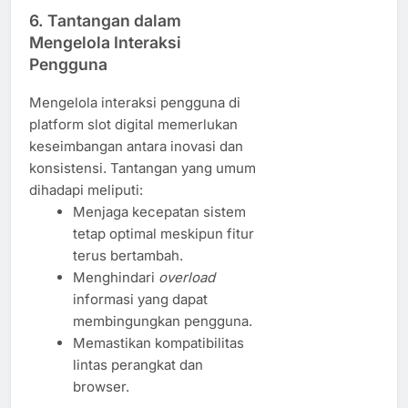
6. Tantangan dalam
Mengelola Interaksi
Pengguna
Mengelola interaksi pengguna di
platform slot digital memerlukan
keseimbangan antara inovasi dan
konsistensi. Tantangan yang umum
dihadapi meliputi:
Menjaga kecepatan sistem
tetap optimal meskipun fitur
terus bertambah.
Menghindari
overload
informasi yang dapat
membingungkan pengguna.
Memastikan kompatibilitas
lintas perangkat dan
browser.