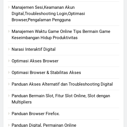
Manajemen Sesi,Keamanan Akun
Digital,Troubleshooting Login,Optimasi
Browser,Pengalaman Pengguna
Manajemen Waktu Game Online Tips Bermain Game
Keseimbangan Hidup Produktivitas
Narasi Interaktif Digital
Optimasi Akses Browser
Optimasi Browser & Stabilitas Akses
Panduan Akses Alternatif dan Troubleshooting Digital
Panduan Bermain Slot, Fitur Slot Online, Slot dengan
Multipliers
Panduan Browser Firefox.
Panduan Digital, Permainan Online