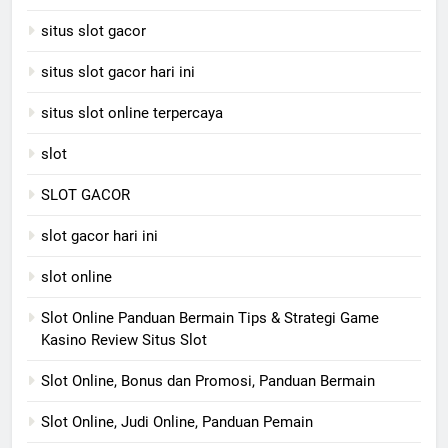
situs slot gacor
situs slot gacor hari ini
situs slot online terpercaya
slot
SLOT GACOR
slot gacor hari ini
slot online
Slot Online Panduan Bermain Tips & Strategi Game
Kasino Review Situs Slot
Slot Online, Bonus dan Promosi, Panduan Bermain
Slot Online, Judi Online, Panduan Pemain