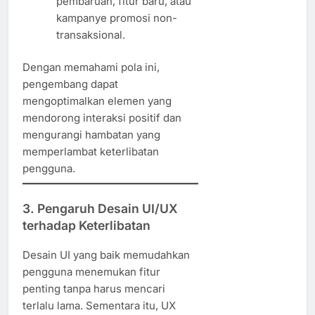
pembaruan, fitur baru, atau
kampanye promosi non-
transaksional.
Dengan memahami pola ini,
pengembang dapat
mengoptimalkan elemen yang
mendorong interaksi positif dan
mengurangi hambatan yang
memperlambat keterlibatan
pengguna.
3. Pengaruh Desain UI/UX
terhadap Keterlibatan
Desain UI yang baik memudahkan
pengguna menemukan fitur
penting tanpa harus mencari
terlalu lama. Sementara itu, UX