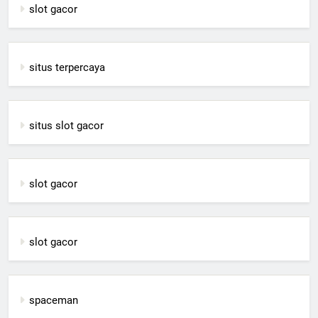
slot gacor
situs terpercaya
situs slot gacor
slot gacor
slot gacor
spaceman