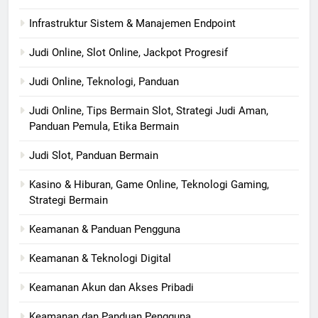
Infrastruktur Sistem & Manajemen Endpoint
Judi Online, Slot Online, Jackpot Progresif
Judi Online, Teknologi, Panduan
Judi Online, Tips Bermain Slot, Strategi Judi Aman,
Panduan Pemula, Etika Bermain
Judi Slot, Panduan Bermain
Kasino & Hiburan, Game Online, Teknologi Gaming,
Strategi Bermain
Keamanan & Panduan Pengguna
Keamanan & Teknologi Digital
Keamanan Akun dan Akses Pribadi
Keamanan dan Panduan Pengguna