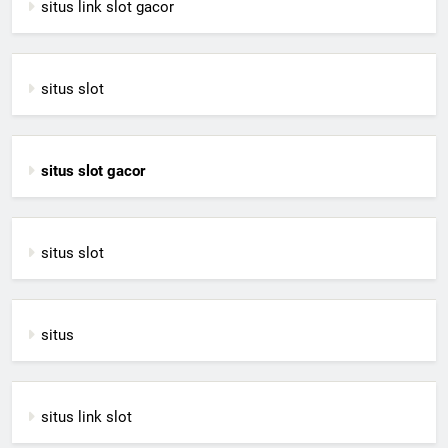
situs link slot gacor
situs slot
situs slot gacor
situs slot
situs
situs link slot