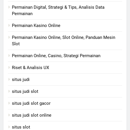
Permainan Digital, Strategi & Tips, Analisis Data
Permainan
Permainan Kasino Online
Permainan Kasino Online, Slot Online, Panduan Mesin
Slot
Permainan Online, Casino, Strategi Permainan
Riset & Analisis UX
situs judi
situs judi slot
situs judi slot gacor
situs judi slot online
situs slot