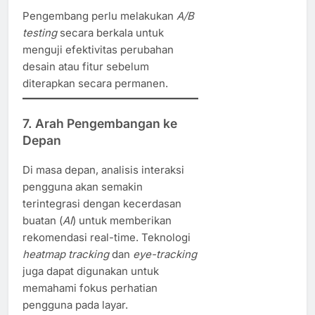
Pengembang perlu melakukan
A/B
testing
secara berkala untuk
menguji efektivitas perubahan
desain atau fitur sebelum
diterapkan secara permanen.
7. Arah Pengembangan ke
Depan
Di masa depan, analisis interaksi
pengguna akan semakin
terintegrasi dengan kecerdasan
buatan (
AI
) untuk memberikan
rekomendasi real-time. Teknologi
heatmap tracking
dan
eye-tracking
juga dapat digunakan untuk
memahami fokus perhatian
pengguna pada layar.