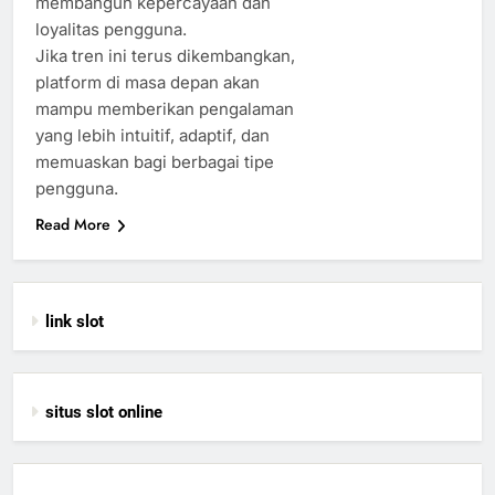
membangun kepercayaan dan
loyalitas pengguna.
Jika tren ini terus dikembangkan,
platform di masa depan akan
mampu memberikan pengalaman
yang lebih intuitif, adaptif, dan
memuaskan bagi berbagai tipe
pengguna.
Read More
link slot
situs slot online