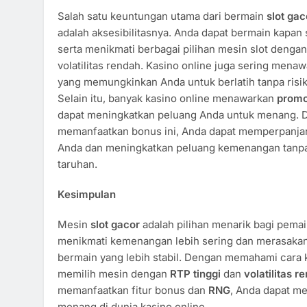
Salah satu keuntungan utama dari bermain
slot gac
adalah aksesibilitasnya. Anda dapat bermain kapan 
serta menikmati berbagai pilihan mesin slot dengan
volatilitas rendah. Kasino online juga sering mena
yang memungkinkan Anda untuk berlatih tanpa risi
Selain itu, banyak kasino online menawarkan
promo
dapat meningkatkan peluang Anda untuk menang. 
memanfaatkan bonus ini, Anda dapat memperpanja
Anda dan meningkatkan peluang kemenangan tanp
taruhan.
Kesimpulan
Mesin
slot gacor
adalah pilihan menarik bagi pemai
menikmati kemenangan lebih sering dan merasaka
bermain yang lebih stabil. Dengan memahami cara k
memilih mesin dengan
RTP tinggi
dan
volatilitas r
memanfaatkan fitur bonus dan
RNG
, Anda dapat m
menang di dunia kasino online.