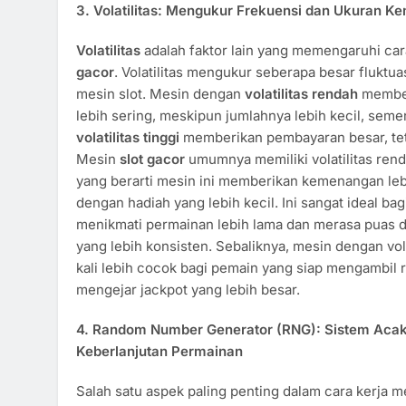
3.
Volatilitas: Mengukur Frekuensi dan Ukuran 
Volatilitas
adalah faktor lain yang memengaruhi car
gacor
. Volatilitas mengukur seberapa besar fluktu
mesin slot. Mesin dengan
volatilitas rendah
membe
lebih sering, meskipun jumlahnya lebih kecil, sem
volatilitas tinggi
memberikan pembayaran besar, teta
Mesin
slot gacor
umumnya memiliki volatilitas ren
yang berarti mesin ini memberikan kemenangan leb
dengan hadiah yang lebih kecil. Ini sangat ideal ba
menikmati permainan lebih lama dan merasa puas
yang lebih konsisten. Sebaliknya, mesin dengan volat
kali lebih cocok bagi pemain yang siap mengambil r
mengejar jackpot yang lebih besar.
4.
Random Number Generator (RNG): Sistem Aca
Keberlanjutan Permainan
Salah satu aspek paling penting dalam cara kerja me