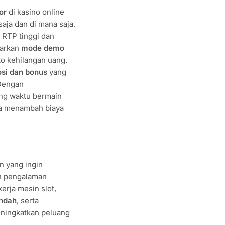
or
di kasino online
saja dan di mana saja,
 RTP tinggi dan
warkan
mode demo
ko kehilangan uang.
si dan bonus
yang
Dengan
ng waktu bermain
a menambah biaya
n yang ingin
n pengalaman
erja mesin slot,
endah
, serta
eningkatkan peluang