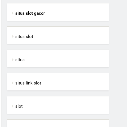
situs slot gacor
situs slot
situs
situs link slot
slot