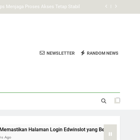
s Menjaga Proses Akses Tetap Stabil
g Benar untuk Akses Akun Lebih Aman
 Akun Tidak Mudah Diakses Orang Lain
Akses melalui TIARA4D Link Alternatif
NEWSLETTER
RANDOM NEWS
s Menjaga Proses Akses Tetap Stabil
g Benar untuk Akses Akun Lebih Aman
 Akun Tidak Mudah Diakses Orang Lain
Halaman Login Edwinslot yang Benar untuk Akses Akun Lebi