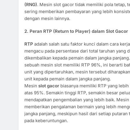
(RNG)
. Mesin slot gacor tidak memiliki pola tetap, t
sering memberikan pembayaran yang lebih konsist
dengan mesin lainnya.
2.
Peran RTP (Return to Player) dalam Slot Gacor
RTP
adalah salah satu faktor kunci dalam cara kerj
mengacu pada persentase dari total taruhan yang 
dikembalikan kepada pemain dalam jangka panjang. 
sebuah mesin slot memiliki RTP 96%, ini berarti ba
unit yang dipertaruhkan, mesin tersebut diharapk
unit kepada pemain dalam jangka panjang.
Mesin
slot gacor
biasanya memiliki RTP yang lebih ti
atas 95%. Semakin tinggi RTP, semakin besar pelu
mendapatkan pengembalian yang lebih baik. Mesin
memberikan pengalaman bermain yang lebih meng
jangka panjang, meskipun hasil dari setiap putaran
pada keberuntungan.