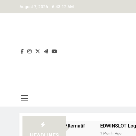
Skip
August 7, 2026
6:43:13 AM
to
content
AUI
Temukan So
ui TIARA4D Link Alternatif
EDWINSLOT Login Aman: Tips
1 Month Ago
HEADLINES