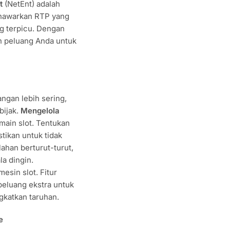
t
(NetEnt) adalah
enawarkan RTP yang
ing terpicu. Dengan
an peluang Anda untuk
gan lebih sering,
bijak.
Mengelola
main slot. Tentukan
tikan untuk tidak
ahan berturut-turut,
a dingin.
esin slot. Fitur
eluang ekstra untuk
gkatkan taruhan.
e