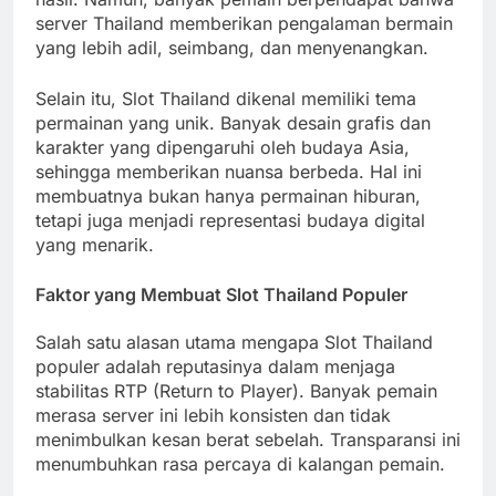
server Thailand memberikan pengalaman bermain
yang lebih adil, seimbang, dan menyenangkan.
Selain itu, Slot Thailand dikenal memiliki tema
permainan yang unik. Banyak desain grafis dan
karakter yang dipengaruhi oleh budaya Asia,
sehingga memberikan nuansa berbeda. Hal ini
membuatnya bukan hanya permainan hiburan,
tetapi juga menjadi representasi budaya digital
yang menarik.
Faktor yang Membuat Slot Thailand Populer
Salah satu alasan utama mengapa Slot Thailand
populer adalah reputasinya dalam menjaga
stabilitas RTP (Return to Player). Banyak pemain
merasa server ini lebih konsisten dan tidak
menimbulkan kesan berat sebelah. Transparansi ini
menumbuhkan rasa percaya di kalangan pemain.