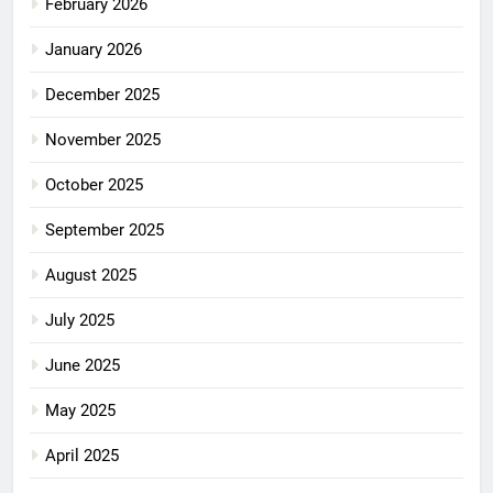
February 2026
January 2026
December 2025
November 2025
October 2025
September 2025
August 2025
July 2025
June 2025
May 2025
April 2025