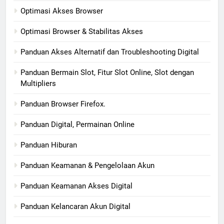
Optimasi Akses Browser
Optimasi Browser & Stabilitas Akses
Panduan Akses Alternatif dan Troubleshooting Digital
Panduan Bermain Slot, Fitur Slot Online, Slot dengan
Multipliers
Panduan Browser Firefox.
Panduan Digital, Permainan Online
Panduan Hiburan
Panduan Keamanan & Pengelolaan Akun
Panduan Keamanan Akses Digital
Panduan Kelancaran Akun Digital