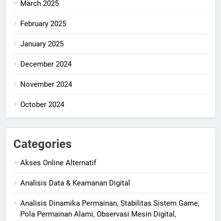
March 2025
February 2025
January 2025
December 2024
November 2024
October 2024
Categories
Akses Online Alternatif
Analisis Data & Keamanan Digital
Analisis Dinamika Permainan, Stabilitas Sistem Game,
Pola Permainan Alami, Observasi Mesin Digital,