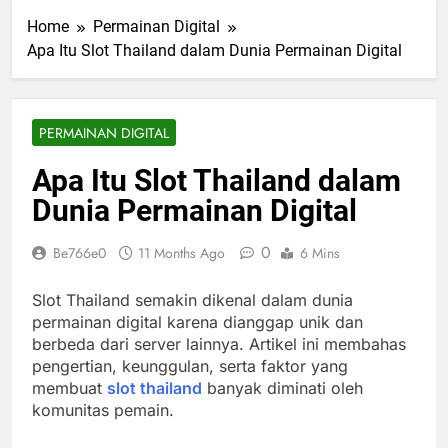
Home
Permainan Digital
Apa Itu Slot Thailand dalam Dunia Permainan Digital
PERMAINAN DIGITAL
Apa Itu Slot Thailand dalam
Dunia Permainan Digital
0
Be766e0
11 Months Ago
6 Mins
Slot Thailand semakin dikenal dalam dunia
permainan digital karena dianggap unik dan
berbeda dari server lainnya. Artikel ini membahas
pengertian, keunggulan, serta faktor yang
membuat
slot thailand
banyak diminati oleh
komunitas pemain.