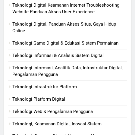
Teknologi Digital Keamanan Internet Troubleshooting
Website Panduan Akses User Experience
Teknologi Digital, Panduan Akses Situs, Gaya Hidup
Online
Teknologi Game Digital & Edukasi Sistem Permainan
Teknologi Informasi & Analisis Sistem Digital
Teknologi Informasi, Analitik Data, Infrastruktur Digital,
Pengalaman Pengguna
Teknologi Infrastruktur Platform
Teknologi Platform Digital
Teknologi Web & Pengalaman Pengguna
Teknologi, Keamanan Digital, Inovasi Sistem