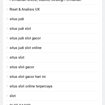
Riset & Analisis UX
situs judi
situs judi slot
situs judi slot gacor
situs judi slot online
situs slot
situs slot gacor
situs slot gacor hari ini
situs slot online terpercaya
slot