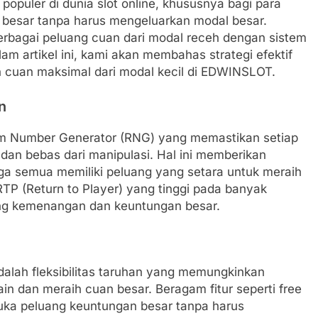
puler di dunia slot online, khususnya bagi para
besar tanpa harus mengeluarkan modal besar.
berbagai peluang cuan dari modal receh dengan sistem
lam artikel ini, kami akan membahas strategi efektif
 cuan maksimal dari modal kecil di EDWINSLOT.
n
 Number Generator (RNG) yang memastikan setiap
dan bebas dari manipulasi. Hal ini memberikan
gga semua memiliki peluang yang setara untuk meraih
RTP (Return to Player) yang tinggi pada banyak
g kemenangan dan keuntungan besar.
lah fleksibilitas taruhan yang memungkinkan
n dan meraih cuan besar. Beragam fitur seperti free
mbuka peluang keuntungan besar tanpa harus