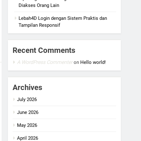
Diakses Orang Lain
Lebah4D Login dengan Sistem Praktis dan
Tampilan Responsif
Recent Comments
A WordPress Commenter
on
Hello world!
Archives
July 2026
June 2026
May 2026
April 2026