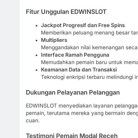
Fitur Unggulan EDWINSLOT
Jackpot Progresif dan Free Spins
Memberikan peluang menang besar ta
Multipliers
Menggandakan nilai kemenangan secara
Interface Ramah Pengguna
Memudahkan pemain baru untuk mema
Keamanan Data dan Transaksi
Teknologi enkripsi terbaru melindungi 
Dukungan Pelayanan Pelanggan
EDWINSLOT menyediakan layanan pelanggan
pemain, terutama mereka yang bermain den
cuan.
Testimoni Pemain Modal Receh