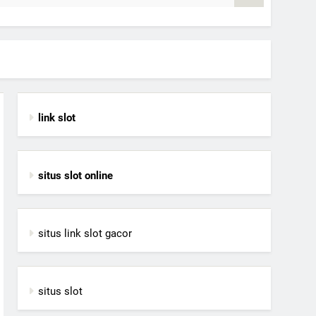
link slot
situs slot online
situs link slot gacor
situs slot