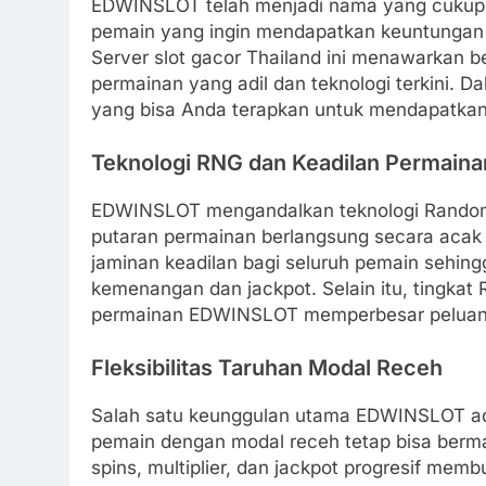
EDWINSLOT telah menjadi nama yang cukup po
pemain yang ingin mendapatkan keuntungan 
Server slot gacor Thailand ini menawarkan 
permainan yang adil dan teknologi terkini. Da
yang bisa Anda terapkan untuk mendapatkan
Teknologi RNG dan Keadilan Permaina
EDWINSLOT mengandalkan teknologi Random
putaran permainan berlangsung secara acak 
jaminan keadilan bagi seluruh pemain sehin
kemenangan dan jackpot. Selain itu, tingkat 
permainan EDWINSLOT memperbesar peluan
Fleksibilitas Taruhan Modal Receh
Salah satu keunggulan utama EDWINSLOT ada
pemain dengan modal receh tetap bisa bermai
spins, multiplier, dan jackpot progresif me