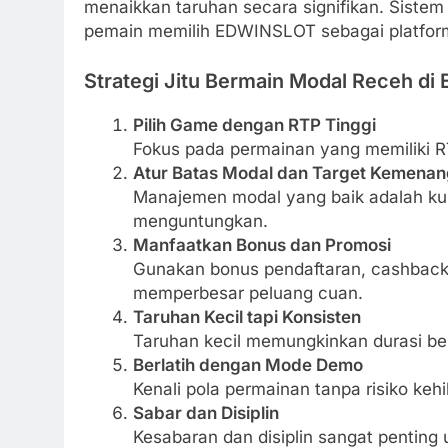
menaikkan taruhan secara signifikan. Sistem
pemain memilih EDWINSLOT sebagai platform
Strategi Jitu Bermain Modal Receh d
Pilih Game dengan RTP Tinggi
Fokus pada permainan yang memiliki RT
Atur Batas Modal dan Target Kemena
Manajemen modal yang baik adalah kun
menguntungkan.
Manfaatkan Bonus dan Promosi
Gunakan bonus pendaftaran, cashback
memperbesar peluang cuan.
Taruhan Kecil tapi Konsisten
Taruhan kecil memungkinkan durasi be
Berlatih dengan Mode Demo
Kenali pola permainan tanpa risiko keh
Sabar dan Disiplin
Kesabaran dan disiplin sangat penting 