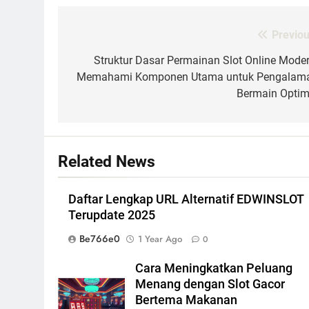
Previou
Post
navigation
Struktur Dasar Permainan Slot Online Moder
Memahami Komponen Utama untuk Pengalam
Bermain Optim
Related News
Daftar Lengkap URL Alternatif EDWINSLOT
Terupdate 2025
Be766e0
1 Year Ago
0
Cara Meningkatkan Peluang
Menang dengan Slot Gacor
Bertema Makanan