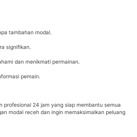
npa tambahan modal.
 signifikan.
hami dan menikmati permainan.
informasi pemain.
 profesional 24 jam yang siap membantu semua
gan modal receh dan ingin memaksimalkan peluang