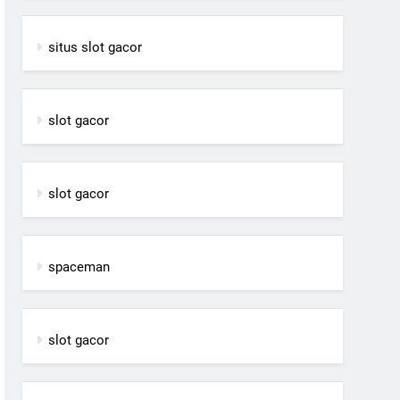
situs slot gacor
slot gacor
slot gacor
spaceman
slot gacor