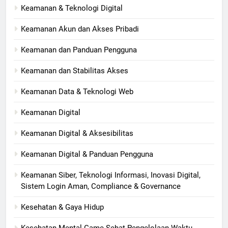
Keamanan & Teknologi Digital
Keamanan Akun dan Akses Pribadi
Keamanan dan Panduan Pengguna
Keamanan dan Stabilitas Akses
Keamanan Data & Teknologi Web
Keamanan Digital
Keamanan Digital & Aksesibilitas
Keamanan Digital & Panduan Pengguna
Keamanan Siber, Teknologi Informasi, Inovasi Digital,
Sistem Login Aman, Compliance & Governance
Kesehatan & Gaya Hidup
Kesehatan Mental Game Sehat Pengelolaan Waktu