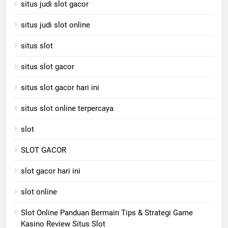
situs judi slot gacor
situs judi slot online
situs slot
situs slot gacor
situs slot gacor hari ini
situs slot online terpercaya
slot
SLOT GACOR
slot gacor hari ini
slot online
Slot Online Panduan Bermain Tips & Strategi Game
Kasino Review Situs Slot