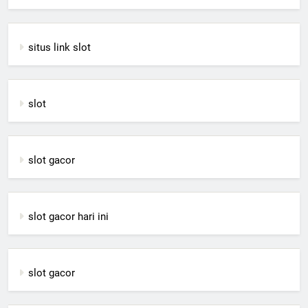
situs link slot
slot
slot gacor
slot gacor hari ini
slot gacor