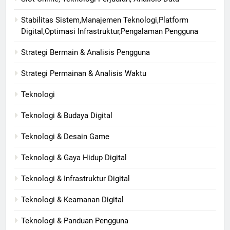
Stabilitas Sistem,Manajemen Teknologi,Platform
Digital,Optimasi Infrastruktur,Pengalaman Pengguna
Strategi Bermain & Analisis Pengguna
Strategi Permainan & Analisis Waktu
Teknologi
Teknologi & Budaya Digital
Teknologi & Desain Game
Teknologi & Gaya Hidup Digital
Teknologi & Infrastruktur Digital
Teknologi & Keamanan Digital
Teknologi & Panduan Pengguna