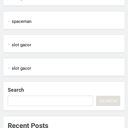
spaceman
slot gacor
slot gacor
Search
SEARCH
Recent Posts