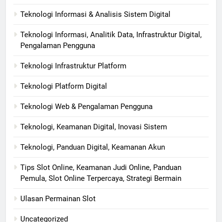
Teknologi Informasi & Analisis Sistem Digital
Teknologi Informasi, Analitik Data, Infrastruktur Digital,
Pengalaman Pengguna
Teknologi Infrastruktur Platform
Teknologi Platform Digital
Teknologi Web & Pengalaman Pengguna
Teknologi, Keamanan Digital, Inovasi Sistem
Teknologi, Panduan Digital, Keamanan Akun
Tips Slot Online, Keamanan Judi Online, Panduan
Pemula, Slot Online Terpercaya, Strategi Bermain
Ulasan Permainan Slot
Uncategorized