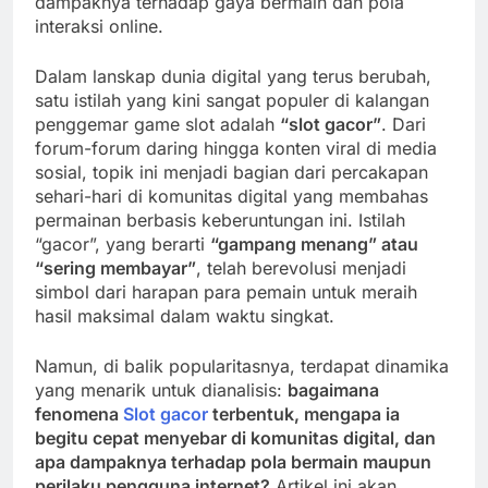
dampaknya terhadap gaya bermain dan pola
interaksi online.
Dalam lanskap dunia digital yang terus berubah,
satu istilah yang kini sangat populer di kalangan
penggemar game slot adalah
“slot gacor”
. Dari
forum-forum daring hingga konten viral di media
sosial, topik ini menjadi bagian dari percakapan
sehari-hari di komunitas digital yang membahas
permainan berbasis keberuntungan ini. Istilah
“gacor”, yang berarti
“gampang menang” atau
“sering membayar”
, telah berevolusi menjadi
simbol dari harapan para pemain untuk meraih
hasil maksimal dalam waktu singkat.
Namun, di balik popularitasnya, terdapat dinamika
yang menarik untuk dianalisis:
bagaimana
fenomena
Slot gacor
terbentuk, mengapa ia
begitu cepat menyebar di komunitas digital, dan
apa dampaknya terhadap pola bermain maupun
perilaku pengguna internet?
Artikel ini akan