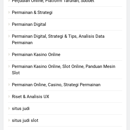
Perjudian Online, Platform Taruhan, Sbobet
Permainan & Strategi
Permainan Digital
Permainan Digital, Strategi & Tips, Analisis Data
Permainan
Permainan Kasino Online
Permainan Kasino Online, Slot Online, Panduan Mesin
Slot
Permainan Online, Casino, Strategi Permainan
Riset & Analisis UX
situs judi
situs judi slot