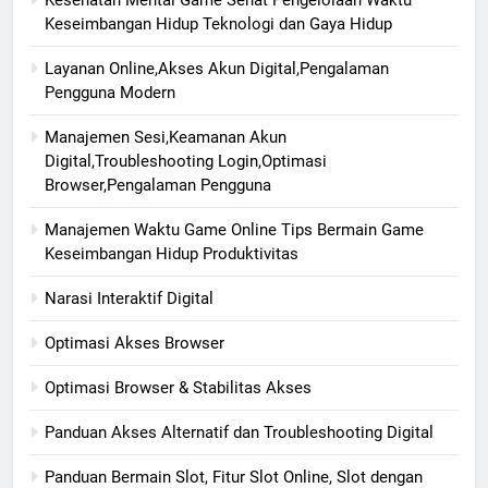
Keseimbangan Hidup Teknologi dan Gaya Hidup
Layanan Online,Akses Akun Digital,Pengalaman
Pengguna Modern
Manajemen Sesi,Keamanan Akun
Digital,Troubleshooting Login,Optimasi
Browser,Pengalaman Pengguna
Manajemen Waktu Game Online Tips Bermain Game
Keseimbangan Hidup Produktivitas
Narasi Interaktif Digital
Optimasi Akses Browser
Optimasi Browser & Stabilitas Akses
Panduan Akses Alternatif dan Troubleshooting Digital
Panduan Bermain Slot, Fitur Slot Online, Slot dengan