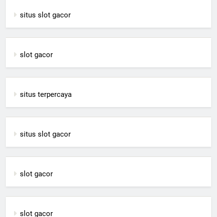
situs slot gacor
slot gacor
situs terpercaya
situs slot gacor
slot gacor
slot gacor