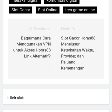
interaksi digital
komunitas digital
Slot Gacor
Slot Online
tren game online
Previous:
Next:
Post
navigation
Bagaimana Cara
Slot Gacor Horas88:
Menggunakan VPN
Menelusuri
untuk Akses Horas88
Keterkaitan Waktu,
Link Alternatif?
Provider, dan
Peluang
Kemenangan
link slot