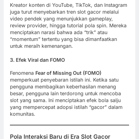
Kreator konten di YouTube, TikTok, dan Instagram
juga turut menyebarkan tren slot gacor melalui
video pendek yang menunjukkan gameplay,
review provider, hingga tutorial pola spin. Mereka
menciptakan narasi bahwa ada “trik” atau
“momentum” tertentu yang bisa dimanfaatkan
untuk meraih kemenangan.
3.
Efek Viral dan FOMO
Fenomena
Fear of Missing Out (FOMO)
memperkuat penyebaran istilah ini. Ketika satu
pengguna membagikan keberhasilan menang
besar, pengguna lain terdorong untuk mencoba
slot yang sama. Ini menciptakan efek bola salju
yang mempercepat adopsi istilah “gacor” dalam
komunitas.
Pola Interaksi Baru di Era Slot Gacor