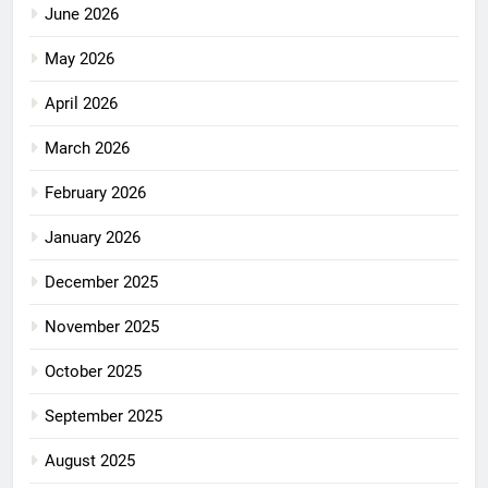
June 2026
May 2026
April 2026
March 2026
February 2026
January 2026
December 2025
November 2025
October 2025
September 2025
August 2025