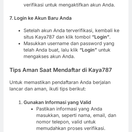
verifikasi untuk mengaktifkan akun Anda.
7.
Login ke Akun Baru Anda
Setelah akun Anda terverifikasi, kembali ke
situs Kaya787 dan klik tombol
“Login”
.
Masukkan username dan password yang
telah Anda buat, lalu klik
“Login”
untuk
mengakses akun Anda.
Tips Aman Saat Mendaftar di Kaya787
Untuk memastikan pendaftaran Anda berjalan
lancar dan aman, ikuti tips berikut:
Gunakan Informasi yang Valid
Pastikan informasi yang Anda
masukkan, seperti nama, email, dan
nomor telepon, valid untuk
memudahkan proses verifikasi.