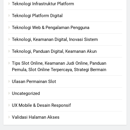
Teknologi Infrastruktur Platform
Teknologi Platform Digital
Teknologi Web & Pengalaman Pengguna
Teknologi, Keamanan Digital, Inovasi Sistem
Teknologi, Panduan Digital, Keamanan Akun
Tips Slot Online, Keamanan Judi Online, Panduan
Pemula, Slot Online Terpercaya, Strategi Bermain
Ulasan Permainan Slot
Uncategorized
UX Mobile & Desain Responsif
Validasi Halaman Akses