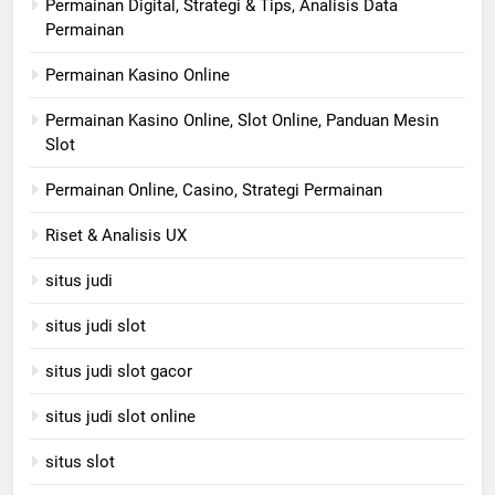
Permainan Digital, Strategi & Tips, Analisis Data
Permainan
Permainan Kasino Online
Permainan Kasino Online, Slot Online, Panduan Mesin
Slot
Permainan Online, Casino, Strategi Permainan
Riset & Analisis UX
situs judi
situs judi slot
situs judi slot gacor
situs judi slot online
situs slot