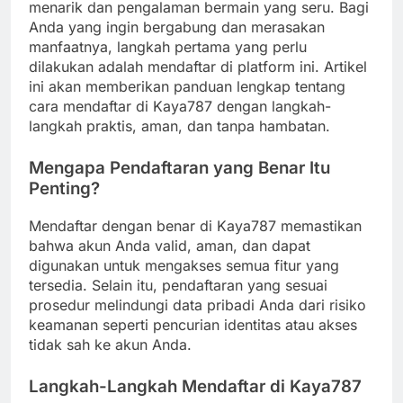
menarik dan pengalaman bermain yang seru. Bagi
Anda yang ingin bergabung dan merasakan
manfaatnya, langkah pertama yang perlu
dilakukan adalah mendaftar di platform ini. Artikel
ini akan memberikan panduan lengkap tentang
cara mendaftar di Kaya787 dengan langkah-
langkah praktis, aman, dan tanpa hambatan.
Mengapa Pendaftaran yang Benar Itu
Penting?
Mendaftar dengan benar di Kaya787 memastikan
bahwa akun Anda valid, aman, dan dapat
digunakan untuk mengakses semua fitur yang
tersedia. Selain itu, pendaftaran yang sesuai
prosedur melindungi data pribadi Anda dari risiko
keamanan seperti pencurian identitas atau akses
tidak sah ke akun Anda.
Langkah-Langkah Mendaftar di Kaya787