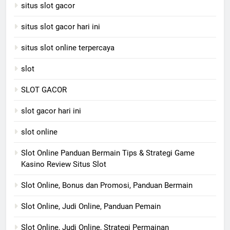
situs slot gacor
situs slot gacor hari ini
situs slot online terpercaya
slot
SLOT GACOR
slot gacor hari ini
slot online
Slot Online Panduan Bermain Tips & Strategi Game
Kasino Review Situs Slot
Slot Online, Bonus dan Promosi, Panduan Bermain
Slot Online, Judi Online, Panduan Pemain
Slot Online, Judi Online, Strategi Permainan