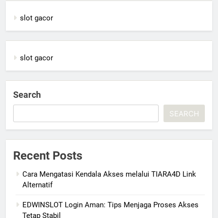
slot gacor
slot gacor
Search
SEARCH
Recent Posts
Cara Mengatasi Kendala Akses melalui TIARA4D Link
Alternatif
EDWINSLOT Login Aman: Tips Menjaga Proses Akses
Tetap Stabil