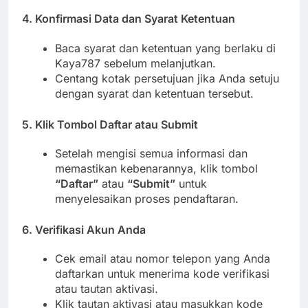
4.
Konfirmasi Data dan Syarat Ketentuan
Baca syarat dan ketentuan yang berlaku di
Kaya787 sebelum melanjutkan.
Centang kotak persetujuan jika Anda setuju
dengan syarat dan ketentuan tersebut.
5.
Klik Tombol Daftar atau Submit
Setelah mengisi semua informasi dan
memastikan kebenarannya, klik tombol
“Daftar”
atau
“Submit”
untuk
menyelesaikan proses pendaftaran.
6.
Verifikasi Akun Anda
Cek email atau nomor telepon yang Anda
daftarkan untuk menerima kode verifikasi
atau tautan aktivasi.
Klik tautan aktivasi atau masukkan kode