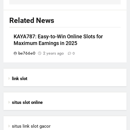
Related News
KAYA787: Easy-to-Win Online Slots for
Maximum Earnings in 2025
be766e0
2 years ago
0
link slot
situs slot online
situs link slot gacor