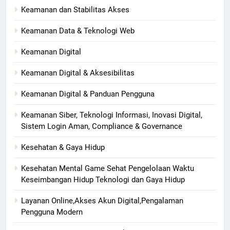
Keamanan dan Stabilitas Akses
Keamanan Data & Teknologi Web
Keamanan Digital
Keamanan Digital & Aksesibilitas
Keamanan Digital & Panduan Pengguna
Keamanan Siber, Teknologi Informasi, Inovasi Digital,
Sistem Login Aman, Compliance & Governance
Kesehatan & Gaya Hidup
Kesehatan Mental Game Sehat Pengelolaan Waktu
Keseimbangan Hidup Teknologi dan Gaya Hidup
Layanan Online,Akses Akun Digital,Pengalaman
Pengguna Modern