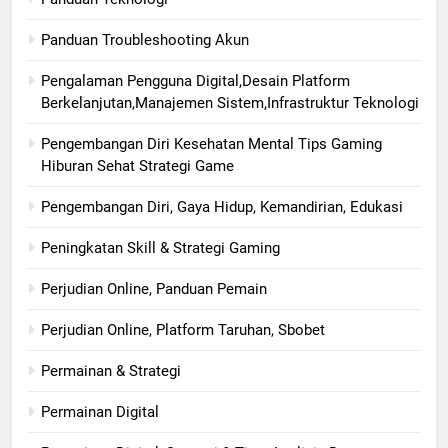
Panduan Troubleshooting Akun
Pengalaman Pengguna Digital,Desain Platform
Berkelanjutan,Manajemen Sistem,Infrastruktur Teknologi
Pengembangan Diri Kesehatan Mental Tips Gaming
Hiburan Sehat Strategi Game
Pengembangan Diri, Gaya Hidup, Kemandirian, Edukasi
Peningkatan Skill & Strategi Gaming
Perjudian Online, Panduan Pemain
Perjudian Online, Platform Taruhan, Sbobet
Permainan & Strategi
Permainan Digital