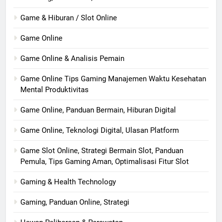
Game & Hiburan / Slot Online
Game Online
Game Online & Analisis Pemain
Game Online Tips Gaming Manajemen Waktu Kesehatan
Mental Produktivitas
Game Online, Panduan Bermain, Hiburan Digital
Game Online, Teknologi Digital, Ulasan Platform
Game Slot Online, Strategi Bermain Slot, Panduan
Pemula, Tips Gaming Aman, Optimalisasi Fitur Slot
Gaming & Health Technology
Gaming, Panduan Online, Strategi