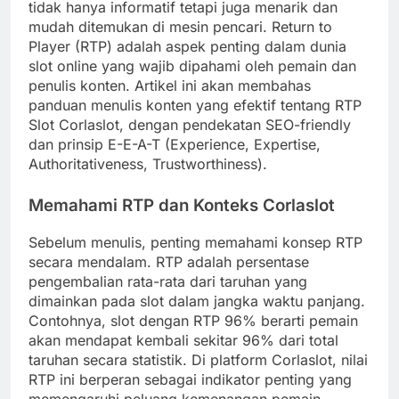
tidak hanya informatif tetapi juga menarik dan
mudah ditemukan di mesin pencari. Return to
Player (RTP) adalah aspek penting dalam dunia
slot online yang wajib dipahami oleh pemain dan
penulis konten. Artikel ini akan membahas
panduan menulis konten yang efektif tentang RTP
Slot Corlaslot, dengan pendekatan SEO-friendly
dan prinsip E-E-A-T (Experience, Expertise,
Authoritativeness, Trustworthiness).
Memahami RTP dan Konteks Corlaslot
Sebelum menulis, penting memahami konsep RTP
secara mendalam. RTP adalah persentase
pengembalian rata-rata dari taruhan yang
dimainkan pada slot dalam jangka waktu panjang.
Contohnya, slot dengan RTP 96% berarti pemain
akan mendapat kembali sekitar 96% dari total
taruhan secara statistik. Di platform Corlaslot, nilai
RTP ini berperan sebagai indikator penting yang
memengaruhi peluang kemenangan pemain.