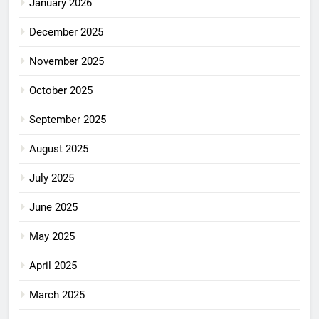
January 2026
December 2025
November 2025
October 2025
September 2025
August 2025
July 2025
June 2025
May 2025
April 2025
March 2025