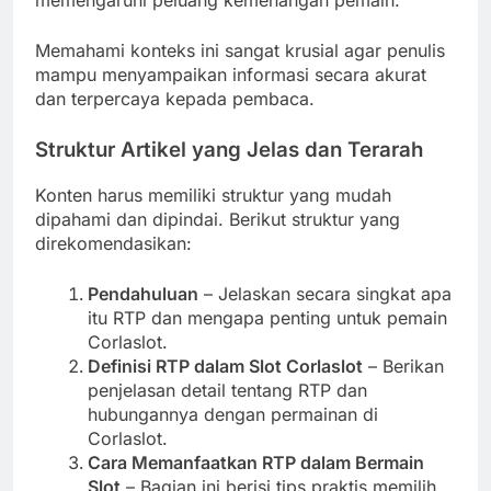
Memahami konteks ini sangat krusial agar penulis
mampu menyampaikan informasi secara akurat
dan terpercaya kepada pembaca.
Struktur Artikel yang Jelas dan Terarah
Konten harus memiliki struktur yang mudah
dipahami dan dipindai. Berikut struktur yang
direkomendasikan:
Pendahuluan
– Jelaskan secara singkat apa
itu RTP dan mengapa penting untuk pemain
Corlaslot.
Definisi RTP dalam Slot Corlaslot
– Berikan
penjelasan detail tentang RTP dan
hubungannya dengan permainan di
Corlaslot.
Cara Memanfaatkan RTP dalam Bermain
Slot
– Bagian ini berisi tips praktis memilih