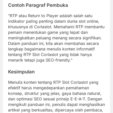
Contoh Paragraf Pembuka
“RTP atau Return to Player adalah salah satu
indikator paling penting dalam dunia slot online,
khususnya di Corlaslot. Memahami RTP membantu
pemain menentukan game yang tepat dan
meningkatkan peluang menang secara signifikan.
Dalam panduan ini, kita akan membahas secara
lengkap bagaimana menulis konten informatif
tentang RTP Slot Corlaslot yang tidak hanya
menarik tetapi juga SEO-friendly.”
Kesimpulan
Menulis konten tentang RTP Slot Corlaslot yang
efektif harus mengedepankan pemahaman
konsep, struktur yang jelas, gaya bahasa natural,
dan optimasi SEO sesuai prinsip E-E-A-T. Dengan
mengikuti panduan ini, penulis dapat menghasilkan
artikel yang berkualitas, dipercaya oleh pembaca,