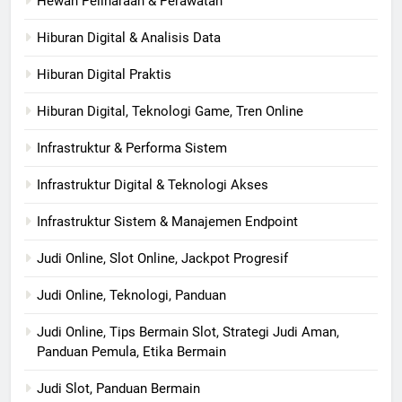
Hewan Peliharaan & Perawatan
Hiburan Digital & Analisis Data
Hiburan Digital Praktis
Hiburan Digital, Teknologi Game, Tren Online
Infrastruktur & Performa Sistem
Infrastruktur Digital & Teknologi Akses
Infrastruktur Sistem & Manajemen Endpoint
Judi Online, Slot Online, Jackpot Progresif
Judi Online, Teknologi, Panduan
Judi Online, Tips Bermain Slot, Strategi Judi Aman,
Panduan Pemula, Etika Bermain
Judi Slot, Panduan Bermain