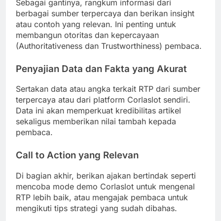
Sebagai gantinya, rangkum informasi dari
berbagai sumber terpercaya dan berikan insight
atau contoh yang relevan. Ini penting untuk
membangun otoritas dan kepercayaan
(Authoritativeness dan Trustworthiness) pembaca.
Penyajian Data dan Fakta yang Akurat
Sertakan data atau angka terkait RTP dari sumber
terpercaya atau dari platform Corlaslot sendiri.
Data ini akan memperkuat kredibilitas artikel
sekaligus memberikan nilai tambah kepada
pembaca.
Call to Action yang Relevan
Di bagian akhir, berikan ajakan bertindak seperti
mencoba mode demo Corlaslot untuk mengenal
RTP lebih baik, atau mengajak pembaca untuk
mengikuti tips strategi yang sudah dibahas.