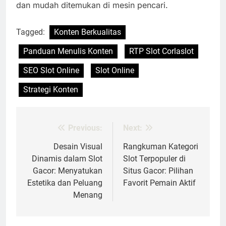
dan mudah ditemukan di mesin pencari.
Tagged:
Konten Berkualitas
Panduan Menulis Konten
RTP Slot Corlaslot
SEO Slot Online
Slot Online
Strategi Konten
Previous:
Next:
Post
navigation
Desain Visual
Rangkuman Kategori
Dinamis dalam Slot
Slot Terpopuler di
Gacor: Menyatukan
Situs Gacor: Pilihan
Estetika dan Peluang
Favorit Pemain Aktif
Menang