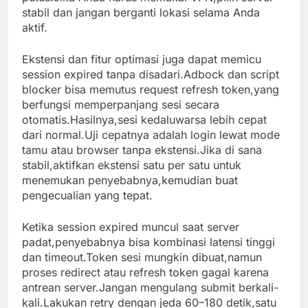
stabil dan jangan berganti lokasi selama Anda
aktif.
Ekstensi dan fitur optimasi juga dapat memicu
session expired tanpa disadari.Adbock dan script
blocker bisa memutus request refresh token,yang
berfungsi memperpanjang sesi secara
otomatis.Hasilnya,sesi kedaluwarsa lebih cepat
dari normal.Uji cepatnya adalah login lewat mode
tamu atau browser tanpa ekstensi.Jika di sana
stabil,aktifkan ekstensi satu per satu untuk
menemukan penyebabnya,kemudian buat
pengecualian yang tepat.
Ketika session expired muncul saat server
padat,penyebabnya bisa kombinasi latensi tinggi
dan timeout.Token sesi mungkin dibuat,namun
proses redirect atau refresh token gagal karena
antrean server.Jangan mengulang submit berkali-
kali.Lakukan retry dengan jeda 60–180 detik,satu