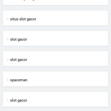
situs slot gacor
slot gacor
slot gacor
spaceman
slot gacor