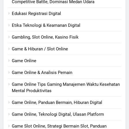
Competitive Battle, Dominasi Medan Udara
Edukasi Registrasi Digital
Etika Teknologi & Keamanan Digital
Gambling, Slot Online, Kasino Fisik
Game & Hiburan / Slot Online
Game Online
Game Online & Analisis Pemain
Game Online Tips Gaming Manajemen Waktu Kesehatan
Mental Produktivitas
Game Online, Panduan Bermain, Hiburan Digital
Game Online, Teknologi Digital, Ulasan Platform
Game Slot Online, Strategi Bermain Slot, Panduan