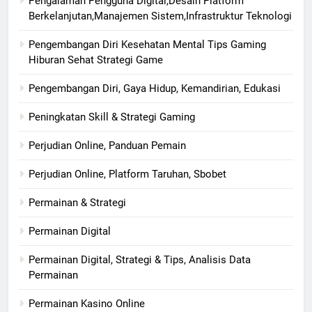
Pengalaman Pengguna Digital,Desain Platform
Berkelanjutan,Manajemen Sistem,Infrastruktur Teknologi
Pengembangan Diri Kesehatan Mental Tips Gaming
Hiburan Sehat Strategi Game
Pengembangan Diri, Gaya Hidup, Kemandirian, Edukasi
Peningkatan Skill & Strategi Gaming
Perjudian Online, Panduan Pemain
Perjudian Online, Platform Taruhan, Sbobet
Permainan & Strategi
Permainan Digital
Permainan Digital, Strategi & Tips, Analisis Data
Permainan
Permainan Kasino Online