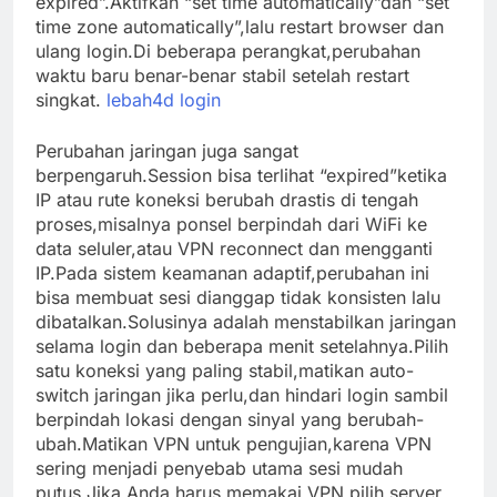
expired”.Aktifkan “set time automatically”dan “set
time zone automatically”,lalu restart browser dan
ulang login.Di beberapa perangkat,perubahan
waktu baru benar-benar stabil setelah restart
singkat.
lebah4d login
Perubahan jaringan juga sangat
berpengaruh.Session bisa terlihat “expired”ketika
IP atau rute koneksi berubah drastis di tengah
proses,misalnya ponsel berpindah dari WiFi ke
data seluler,atau VPN reconnect dan mengganti
IP.Pada sistem keamanan adaptif,perubahan ini
bisa membuat sesi dianggap tidak konsisten lalu
dibatalkan.Solusinya adalah menstabilkan jaringan
selama login dan beberapa menit setelahnya.Pilih
satu koneksi yang paling stabil,matikan auto-
switch jaringan jika perlu,dan hindari login sambil
berpindah lokasi dengan sinyal yang berubah-
ubah.Matikan VPN untuk pengujian,karena VPN
sering menjadi penyebab utama sesi mudah
putus.Jika Anda harus memakai VPN,pilih server