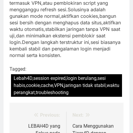
termasuk VPN,atau pemblokiran script yang
mengganggu refresh sesi.Solusinya adalah
gunakan mode normal,aktifkan cookies,bangun
sesi bersih dengan menghapus data situs,aktifkan
waktu otomatis,stabilkan jaringan tanpa VPN saat
uji,dan minimalkan ekstensi pemblokir saat
login.Dengan langkah terstruktur ini,sesi biasanya
kembali stabil dan pengalaman login menjadi
normal serta konsisten.
Tagged:
Lebah4D,session expired,login berulang,sesi
habis,cookie,cache,VPN,jaringan tidak stabil,waktu
perangkat,troubleshooting
Previous:
Next:
Post
navigation
LEBAH4D yang
Cara Menggunakan