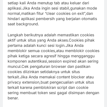
setiap kali Anda menutup tab atau keluar dari
aplikasi.Jika Anda ingin sesi stabil,gunakan mode
normal,matikan fitur “clear cookies on exit”,dan
hindari aplikasi pembersih yang berjalan otomatis
saat background.
Langkah berikutnya adalah memastikan cookies
aktif untuk situs yang Anda akses.Cookies pihak
pertama adalah kunci sesi login.Jika Anda
memblokir semua cookies,atau memblokir cookies
pihak ketiga secara agresif hingga mengganggu
komponen autentikasi,session expired akan sering
muncul.Cek pengaturan browser dan pastikan
cookies diizinkan setidaknya untuk situs
terkait.Jika Anda memakai content blocker atau
privacy extension,buat pengecualian untuk situs
terkait karena pemblokiran script dan cookie
sering membuat token sesi gagal disimpan dengan
benar.