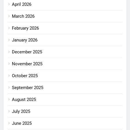
April 2026
March 2026
February 2026
January 2026
December 2025
November 2025
October 2025
September 2025
August 2025
July 2025
June 2025