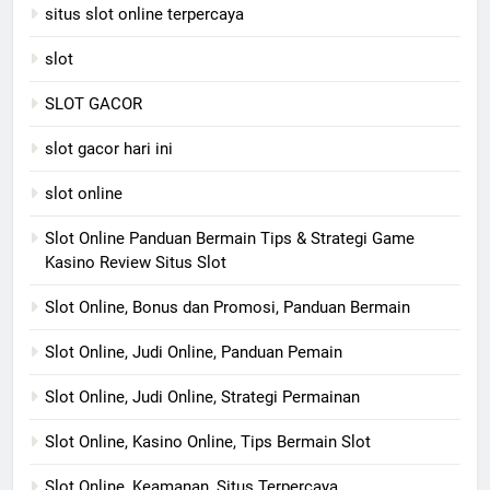
situs slot online terpercaya
slot
SLOT GACOR
slot gacor hari ini
slot online
Slot Online Panduan Bermain Tips & Strategi Game
Kasino Review Situs Slot
Slot Online, Bonus dan Promosi, Panduan Bermain
Slot Online, Judi Online, Panduan Pemain
Slot Online, Judi Online, Strategi Permainan
Slot Online, Kasino Online, Tips Bermain Slot
Slot Online, Keamanan, Situs Terpercaya