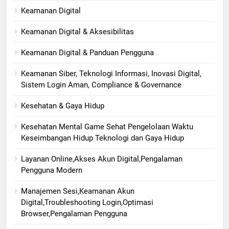
Keamanan Digital
Keamanan Digital & Aksesibilitas
Keamanan Digital & Panduan Pengguna
Keamanan Siber, Teknologi Informasi, Inovasi Digital,
Sistem Login Aman, Compliance & Governance
Kesehatan & Gaya Hidup
Kesehatan Mental Game Sehat Pengelolaan Waktu
Keseimbangan Hidup Teknologi dan Gaya Hidup
Layanan Online,Akses Akun Digital,Pengalaman
Pengguna Modern
Manajemen Sesi,Keamanan Akun
Digital,Troubleshooting Login,Optimasi
Browser,Pengalaman Pengguna