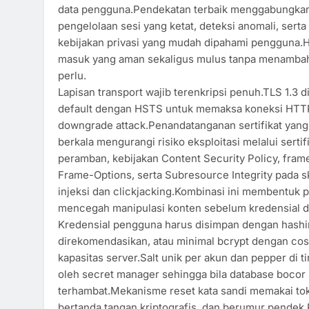
data pengguna.Pendekatan terbaik menggabungkan k
pengelolaan sesi yang ketat, deteksi anomali, serta
kebijakan privasi yang mudah dipahami pengguna.H
masuk yang aman sekaligus mulus tanpa menambah f
perlu.
Lapisan transport wajib terenkripsi penuh.TLS 1.3 d
default dengan HSTS untuk memaksa koneksi HT
downgrade attack.Penandatanganan sertifikat yang 
berkala mengurangi risiko eksploitasi melalui sertif
peramban, kebijakan Content Security Policy, fram
Frame-Options, serta Subresource Integrity pada sk
injeksi dan clickjacking.Kombinasi ini membentuk 
mencegah manipulasi konten sebelum kredensial di
Kredensial pengguna harus disimpan dengan hashi
direkomendasikan, atau minimal bcrypt dengan cos
kapasitas server.Salt unik per akun dan pepper di ti
oleh secret manager sehingga bila database bocor 
terhambat.Mekanisme reset kata sandi memakai toke
bertanda tangan kriptografis, dan berumur pendek