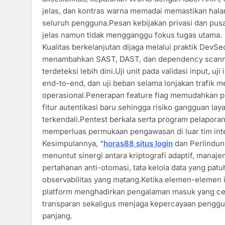
jelas, dan kontras warna memadai memastikan hala
seluruh pengguna.Pesan kebijakan privasi dan pusa
jelas namun tidak mengganggu fokus tugas utama.
Kualitas berkelanjutan dijaga melalui praktik DevS
menambahkan SAST, DAST, dan dependency scanni
terdeteksi lebih dini.Uji unit pada validasi input, uji 
end-to-end, dan uji beban selama lonjakan trafik me
operasional.Penerapan feature flag memudahkan p
fitur autentikasi baru sehingga risiko gangguan lay
terkendali.Pentest berkala serta program pelapora
memperluas permukaan pengawasan di luar tim inte
Kesimpulannya, “
horas88 situs login
dan Perlindun
menuntut sinergi antara kriptografi adaptif, manajem
pertahanan anti-otomasi, tata kelola data yang patu
observabilitas yang matang.Ketika elemen-elemen in
platform menghadirkan pengalaman masuk yang ce
transparan sekaligus menjaga kepercayaan penggu
panjang.