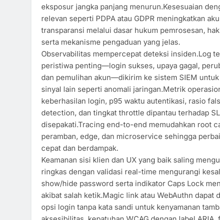
eksposur jangka panjang menurun.Kesesuaian deng
relevan seperti PDPA atau GDPR meningkatkan akun
transparansi melalui dasar hukum pemrosesan, hak 
serta mekanisme pengaduan yang jelas.
Observabilitas mempercepat deteksi insiden.Log te
peristiwa penting—login sukses, upaya gagal, peru
dan pemulihan akun—dikirim ke sistem SIEM untuk
sinyal lain seperti anomali jaringan.Metrik operasion
keberhasilan login, p95 waktu autentikasi, rasio fal
detection, dan tingkat throttle dipantau terhadap S
disepakati.Tracing end-to-end memudahkan root cau
peramban, edge, dan microservice sehingga perbai
cepat dan berdampak.
Keamanan sisi klien dan UX yang baik saling mengu
ringkas dengan validasi real-time mengurangi kesal
show/hide password serta indikator Caps Lock me
akibat salah ketik.Magic link atau WebAuthn dapat 
opsi login tanpa kata sandi untuk kenyamanan tamba
aksesibilitas, kepatuhan WCAG dengan label ARIA,