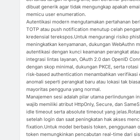
dibuat generik agar tidak mengungkap apakah email
memicu user enumeration.
Autentikasi modern mengutamakan pertahanan ber
TOTP atau push notification menutup celah pengam
kredensial terekspos.Untuk mengurangi risiko phis
meningkatkan kenyamanan, dukungan WebAuthn 
autentikasi dengan kunci keamanan perangkat atau
integrasi lintas layanan, OAuth 2.0 dan OpenID Con
dengan skop minimal, dukungan PKCE, serta rotasi 
risk-based authentication menambahkan verifikasi e
anomali seperti perangkat baru atau lokasi tak bia
mayoritas pengguna yang normal.
Manajemen sesi adalah pilar utama perlindungan in
wajib memiliki atribut HttpOnly, Secure, dan SameS
idle timeout serta absolute timeout yang jelas.Rotasi
setelah login dan saat peningkatan hak akses men
fixation.Untuk model berbasis token, penggunaan
token memungkinkan pencabutan real-time dari sis