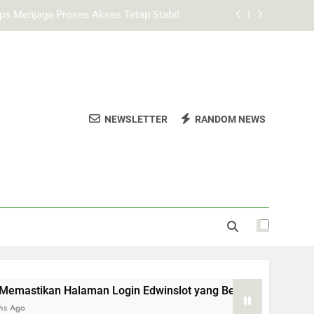
s Menjaga Proses Akses Tetap Stabil
g Benar untuk Akses Akun Lebih Aman
 Akun Tidak Mudah Diakses Orang Lain
Akses melalui TIARA4D Link Alternatif
NEWSLETTER
RANDOM NEWS
s Menjaga Proses Akses Tetap Stabil
g Benar untuk Akses Akun Lebih Aman
 Akun Tidak Mudah Diakses Orang Lain
Halaman Login Edwinslot yang Benar untuk Akses Akun Lebi