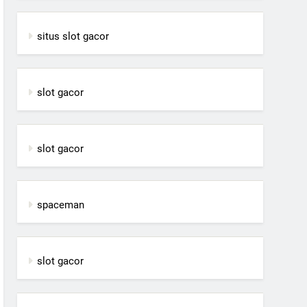
situs slot gacor
slot gacor
slot gacor
spaceman
slot gacor