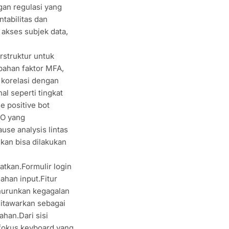
an regulasi yang
tabilitas dan
akses subjek data,
rstruktur untuk
bahan faktor MFA,
 korelasi dengan
al seperti tingkat
se positive bot
LO yang
se analysis lintas
kan bisa dilakukan
atkan.Formulir login
ahan input.Fitur
nurunkan kegagalan
ditawarkan sebagai
han.Dari sisi
 fokus keyboard yang