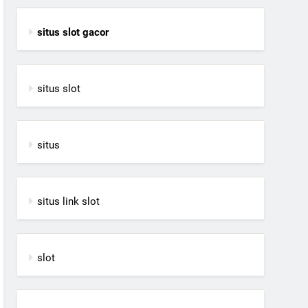
situs slot gacor
situs slot
situs
situs link slot
slot