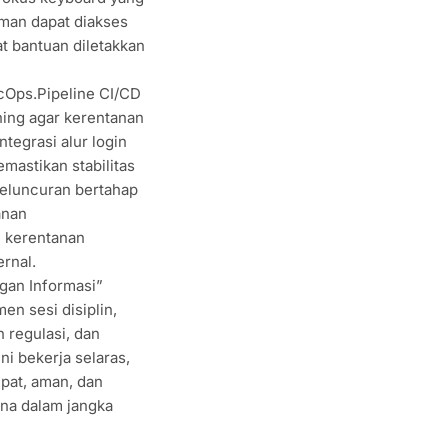
man dapat diakses
t bantuan diletakkan
ecOps.Pipeline CI/CD
ng agar kerentanan
integrasi alur login
mastikan stabilitas
eluncuran bertahap
anan
n kerentanan
rnal.
gan Informasi”
en sesi disiplin,
h regulasi, dan
i bekerja selaras,
pat, aman, dan
na dalam jangka