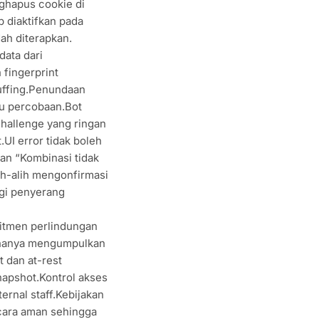
ghapus cookie di
 diaktifkan pada
ah diterapkan.
data dari
 fingerprint
tuffing.Penundaan
ju percobaan.Bot
challenge yang ringan
UI error tidak boleh
an “Kombinasi tidak
lih-alih mengonfirmasi
agi penyerang
mitmen perlindungan
m hanya mengumpulkan
t dan at-rest
napshot.Kontrol akses
ernal staff.Kebijakan
ecara aman sehingga