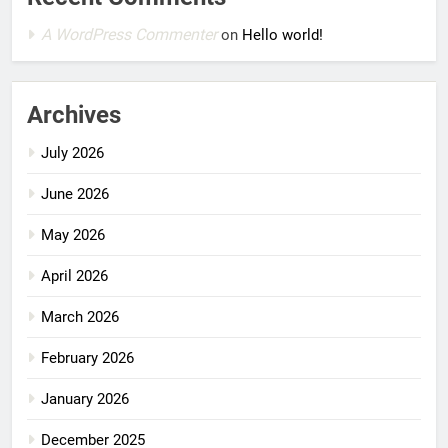
A WordPress Commenter
on
Hello world!
Archives
July 2026
June 2026
May 2026
April 2026
March 2026
February 2026
January 2026
December 2025