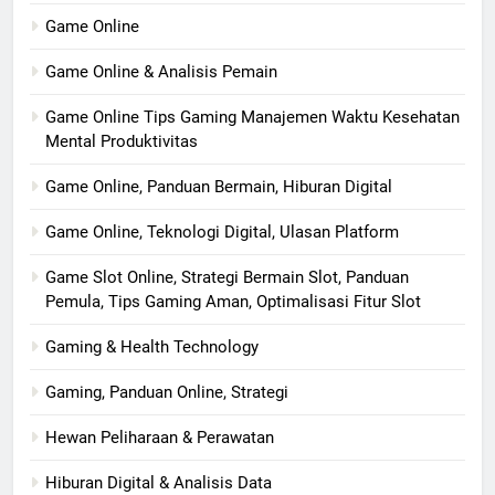
Game Online
Game Online & Analisis Pemain
Game Online Tips Gaming Manajemen Waktu Kesehatan
Mental Produktivitas
Game Online, Panduan Bermain, Hiburan Digital
Game Online, Teknologi Digital, Ulasan Platform
Game Slot Online, Strategi Bermain Slot, Panduan
Pemula, Tips Gaming Aman, Optimalisasi Fitur Slot
Gaming & Health Technology
Gaming, Panduan Online, Strategi
Hewan Peliharaan & Perawatan
Hiburan Digital & Analisis Data