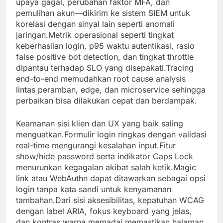
upaya gagal, perubahan faktor MFA, dan
pemulihan akun—dikirim ke sistem SIEM untuk
korelasi dengan sinyal lain seperti anomali
jaringan.Metrik operasional seperti tingkat
keberhasilan login, p95 waktu autentikasi, rasio
false positive bot detection, dan tingkat throttle
dipantau terhadap SLO yang disepakati.Tracing
end-to-end memudahkan root cause analysis
lintas peramban, edge, dan microservice sehingga
perbaikan bisa dilakukan cepat dan berdampak.
Keamanan sisi klien dan UX yang baik saling
menguatkan.Formulir login ringkas dengan validasi
real-time mengurangi kesalahan input.Fitur
show/hide password serta indikator Caps Lock
menurunkan kegagalan akibat salah ketik.Magic
link atau WebAuthn dapat ditawarkan sebagai opsi
login tanpa kata sandi untuk kenyamanan
tambahan.Dari sisi aksesibilitas, kepatuhan WCAG
dengan label ARIA, fokus keyboard yang jelas,
dan kontras warna memadai memastikan halaman