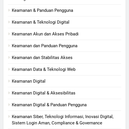
Keamanan & Panduan Pengguna
Keamanan & Teknologi Digital
Keamanan Akun dan Akses Pribadi
Keamanan dan Panduan Pengguna
Keamanan dan Stabilitas Akses
Keamanan Data & Teknologi Web
Keamanan Digital
Keamanan Digital & Aksesibilitas
Keamanan Digital & Panduan Pengguna
Keamanan Siber, Teknologi Informasi, Inovasi Digital,
Sistem Login Aman, Compliance & Governance