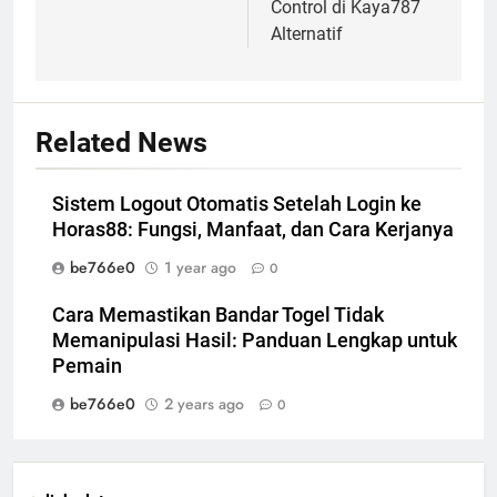
Control di Kaya787
Alternatif
Related News
Sistem Logout Otomatis Setelah Login ke
Horas88: Fungsi, Manfaat, dan Cara Kerjanya
be766e0
1 year ago
0
Cara Memastikan Bandar Togel Tidak
Memanipulasi Hasil: Panduan Lengkap untuk
Pemain
be766e0
2 years ago
0