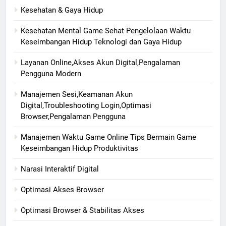
Kesehatan & Gaya Hidup
Kesehatan Mental Game Sehat Pengelolaan Waktu
Keseimbangan Hidup Teknologi dan Gaya Hidup
Layanan Online,Akses Akun Digital,Pengalaman
Pengguna Modern
Manajemen Sesi,Keamanan Akun
Digital,Troubleshooting Login,Optimasi
Browser,Pengalaman Pengguna
Manajemen Waktu Game Online Tips Bermain Game
Keseimbangan Hidup Produktivitas
Narasi Interaktif Digital
Optimasi Akses Browser
Optimasi Browser & Stabilitas Akses