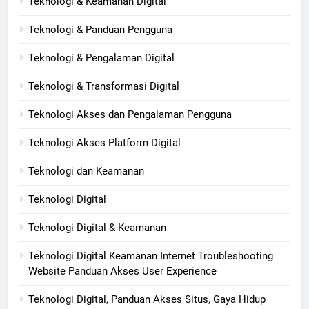
Teknologi & Keamanan Digital
Teknologi & Panduan Pengguna
Teknologi & Pengalaman Digital
Teknologi & Transformasi Digital
Teknologi Akses dan Pengalaman Pengguna
Teknologi Akses Platform Digital
Teknologi dan Keamanan
Teknologi Digital
Teknologi Digital & Keamanan
Teknologi Digital Keamanan Internet Troubleshooting
Website Panduan Akses User Experience
Teknologi Digital, Panduan Akses Situs, Gaya Hidup