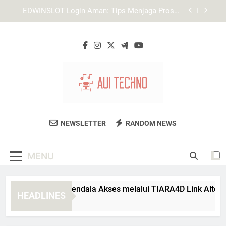
Skip
Cara Memastikan Halaman Login Edwinslot yang
to
Benar untuk Akses Akun Lebih Aman
content
Tips Login Lebah4D agar Akun Tidak Mudah
Diakses Orang Lain
Cara Mengatasi Kendala Akses melalui TIARA4D
Link Alternatif
EDWINSLOT Login Aman: Tips Menjaga Proses
Akses Tetap Stabil
Cara Memastikan Halaman Login Edwinslot yang
Benar untuk Akses Akun Lebih Aman
AUI Techno
Temukan Solusi Teknologi Inovatif Untuk
Tips Login Lebah4D agar Akun Tidak Mudah
NEWSLETTER
RANDOM NEWS
Diakses Orang Lain
Bisnis Anda Di AUI Techno.
MENU
ra Mengatasi Kendala Akses melalui TIARA4D Link Alternatif
HEADLINES
Weeks Ago