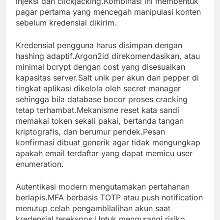
injeksi dan clickjacking.Kombinasi ini membentuk
pagar pertama yang mencegah manipulasi konten
sebelum kredensial dikirim.
Kredensial pengguna harus disimpan dengan
hashing adaptif.Argon2id direkomendasikan, atau
minimal bcrypt dengan cost yang disesuaikan
kapasitas server.Salt unik per akun dan pepper di
tingkat aplikasi dikelola oleh secret manager
sehingga bila database bocor proses cracking
tetap terhambat.Mekanisme reset kata sandi
memakai token sekali pakai, bertanda tangan
kriptografis, dan berumur pendek.Pesan
konfirmasi dibuat generik agar tidak mengungkap
apakah email terdaftar yang dapat memicu user
enumeration.
Autentikasi modern mengutamakan pertahanan
berlapis.MFA berbasis TOTP atau push notification
menutup celah pengambilalihan akun saat
kredensial terekspos.Untuk mengurangi risiko