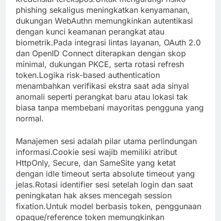
phishing sekaligus meningkatkan kenyamanan,
dukungan WebAuthn memungkinkan autentikasi
dengan kunci keamanan perangkat atau
biometrik.Pada integrasi lintas layanan, OAuth 2.0
dan OpenID Connect diterapkan dengan skop
minimal, dukungan PKCE, serta rotasi refresh
token.Logika risk-based authentication
menambahkan verifikasi ekstra saat ada sinyal
anomali seperti perangkat baru atau lokasi tak
biasa tanpa membebani mayoritas pengguna yang
normal.
Manajemen sesi adalah pilar utama perlindungan
informasi.Cookie sesi wajib memiliki atribut
HttpOnly, Secure, dan SameSite yang ketat
dengan idle timeout serta absolute timeout yang
jelas.Rotasi identifier sesi setelah login dan saat
peningkatan hak akses mencegah session
fixation.Untuk model berbasis token, penggunaan
opaque/reference token memungkinkan