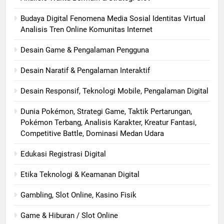
Budaya Digital Fenomena Media Sosial Identitas Virtual
Analisis Tren Online Komunitas Internet
Desain Game & Pengalaman Pengguna
Desain Naratif & Pengalaman Interaktif
Desain Responsif, Teknologi Mobile, Pengalaman Digital
Dunia Pokémon, Strategi Game, Taktik Pertarungan,
Pokémon Terbang, Analisis Karakter, Kreatur Fantasi,
Competitive Battle, Dominasi Medan Udara
Edukasi Registrasi Digital
Etika Teknologi & Keamanan Digital
Gambling, Slot Online, Kasino Fisik
Game & Hiburan / Slot Online