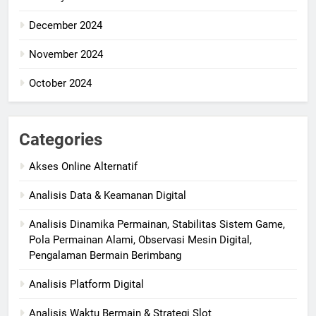
December 2024
November 2024
October 2024
Categories
Akses Online Alternatif
Analisis Data & Keamanan Digital
Analisis Dinamika Permainan, Stabilitas Sistem Game,
Pola Permainan Alami, Observasi Mesin Digital,
Pengalaman Bermain Berimbang
Analisis Platform Digital
Analisis Waktu Bermain & Strategi Slot