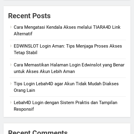
Recent Posts
Cara Mengatasi Kendala Akses melalui TIARA4D Link
Alternatif
EDWINSLOT Login Aman: Tips Menjaga Proses Akses
Tetap Stabil
Cara Memastikan Halaman Login Edwinslot yang Benar
untuk Akses Akun Lebih Aman
Tips Login Lebah4D agar Akun Tidak Mudah Diakses
Orang Lain
Lebah4D Login dengan Sistem Praktis dan Tampilan
Responsif
Recent Comments