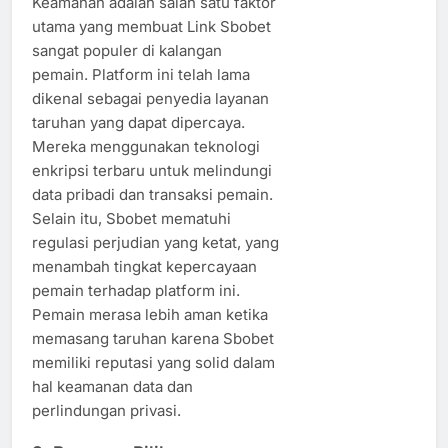
Keamanan adalah salah satu faktor
utama yang membuat Link Sbobet
sangat populer di kalangan
pemain. Platform ini telah lama
dikenal sebagai penyedia layanan
taruhan yang dapat dipercaya.
Mereka menggunakan teknologi
enkripsi terbaru untuk melindungi
data pribadi dan transaksi pemain.
Selain itu, Sbobet mematuhi
regulasi perjudian yang ketat, yang
menambah tingkat kepercayaan
pemain terhadap platform ini.
Pemain merasa lebih aman ketika
memasang taruhan karena Sbobet
memiliki reputasi yang solid dalam
hal keamanan data dan
perlindungan privasi.