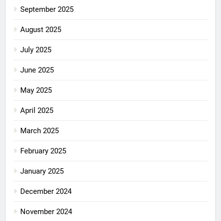
September 2025
August 2025
July 2025
June 2025
May 2025
April 2025
March 2025
February 2025
January 2025
December 2024
November 2024