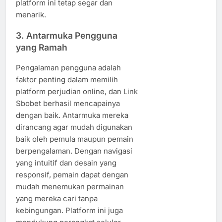
platform ini tetap segar dan
menarik.
3.
Antarmuka Pengguna
yang Ramah
Pengalaman pengguna adalah
faktor penting dalam memilih
platform perjudian online, dan Link
Sbobet berhasil mencapainya
dengan baik. Antarmuka mereka
dirancang agar mudah digunakan
baik oleh pemula maupun pemain
berpengalaman. Dengan navigasi
yang intuitif dan desain yang
responsif, pemain dapat dengan
mudah menemukan permainan
yang mereka cari tanpa
kebingungan. Platform ini juga