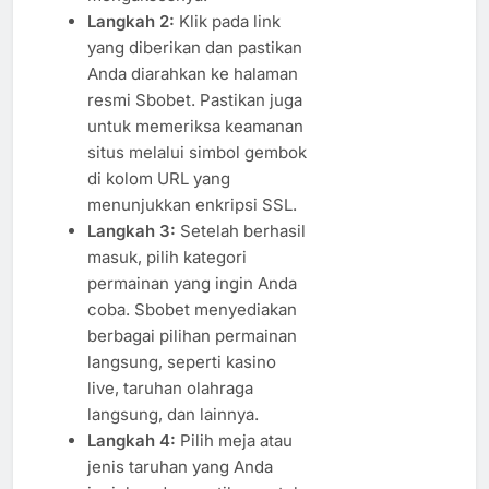
Langkah 2:
Klik pada link
yang diberikan dan pastikan
Anda diarahkan ke halaman
resmi Sbobet. Pastikan juga
untuk memeriksa keamanan
situs melalui simbol gembok
di kolom URL yang
menunjukkan enkripsi SSL.
Langkah 3:
Setelah berhasil
masuk, pilih kategori
permainan yang ingin Anda
coba. Sbobet menyediakan
berbagai pilihan permainan
langsung, seperti kasino
live, taruhan olahraga
langsung, dan lainnya.
Langkah 4:
Pilih meja atau
jenis taruhan yang Anda