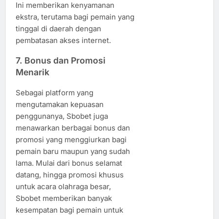
Ini memberikan kenyamanan
ekstra, terutama bagi pemain yang
tinggal di daerah dengan
pembatasan akses internet.
7.
Bonus dan Promosi
Menarik
Sebagai platform yang
mengutamakan kepuasan
penggunanya, Sbobet juga
menawarkan berbagai bonus dan
promosi yang menggiurkan bagi
pemain baru maupun yang sudah
lama. Mulai dari bonus selamat
datang, hingga promosi khusus
untuk acara olahraga besar,
Sbobet memberikan banyak
kesempatan bagi pemain untuk