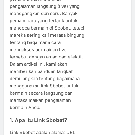
pengalaman langsung (live) yang
menegangkan dan seru. Banyak
pemain baru yang tertarik untuk
mencoba bermain di Sbobet, tetapi
mereka sering kali merasa bingung
tentang bagaimana cara
mengakses permainan live
tersebut dengan aman dan efektif.
Dalam artikel ini, kami akan
memberikan panduan langkah
demi langkah tentang bagaimana
menggunakan link Sbobet untuk
bermain secara langsung dan
memaksimalkan pengalaman
bermain Anda.
1.
Apa Itu Link Sbobet?
Link Sbobet adalah alamat URL