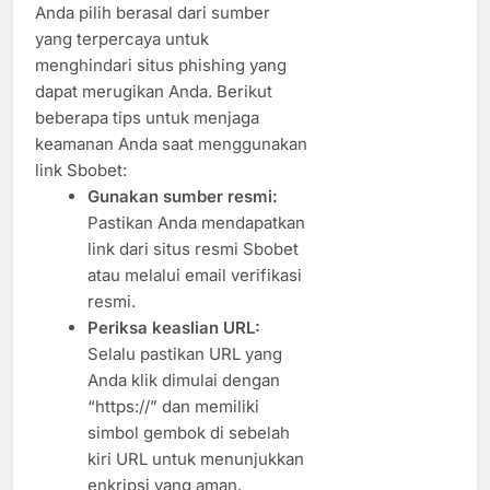
Anda pilih berasal dari sumber
yang terpercaya untuk
menghindari situs phishing yang
dapat merugikan Anda. Berikut
beberapa tips untuk menjaga
keamanan Anda saat menggunakan
link Sbobet:
Gunakan sumber resmi:
Pastikan Anda mendapatkan
link dari situs resmi Sbobet
atau melalui email verifikasi
resmi.
Periksa keaslian URL:
Selalu pastikan URL yang
Anda klik dimulai dengan
“https://” dan memiliki
simbol gembok di sebelah
kiri URL untuk menunjukkan
enkripsi yang aman.