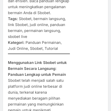
dan efisien. Baca panduan lengkap
untuk meningkatkan pengalaman
bermain Anda di Sbobet.
Tags:
Sbobet, bermain langsung,
link Sbobet, judi online, panduan
bermain, permainan langsung,
sbobet live
Kategori:
Panduan Permainan,
Judi Online, Sbobet, Tutorial
Menggunakan Link Sbobet untuk
Bermain Secara Langsung:
Panduan Lengkap untuk Pemain
Sbobet telah menjadi salah satu
platform judi online terbesar di
dunia, terkenal karena
menyediakan beragam pilihan
permainan yang memungkinkan
pemain untuk menikmati