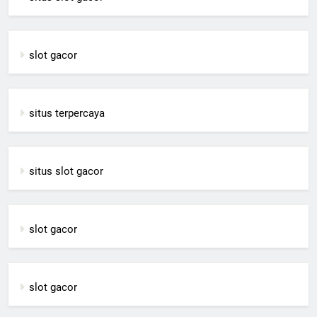
slot gacor
situs terpercaya
situs slot gacor
slot gacor
slot gacor