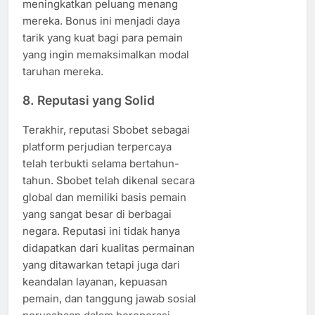
meningkatkan peluang menang
mereka. Bonus ini menjadi daya
tarik yang kuat bagi para pemain
yang ingin memaksimalkan modal
taruhan mereka.
8.
Reputasi yang Solid
Terakhir, reputasi Sbobet sebagai
platform perjudian terpercaya
telah terbukti selama bertahun-
tahun. Sbobet telah dikenal secara
global dan memiliki basis pemain
yang sangat besar di berbagai
negara. Reputasi ini tidak hanya
didapatkan dari kualitas permainan
yang ditawarkan tetapi juga dari
keandalan layanan, kepuasan
pemain, dan tanggung jawab sosial