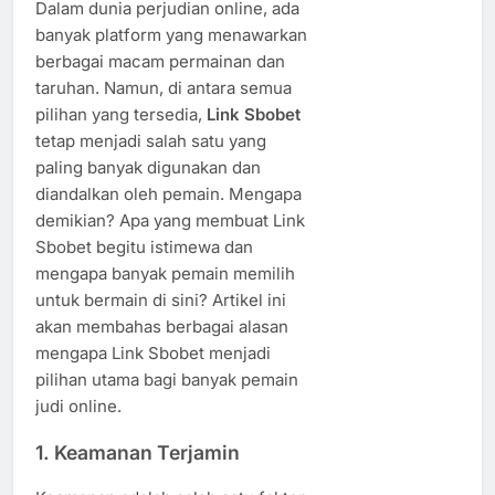
Dalam dunia perjudian online, ada
banyak platform yang menawarkan
berbagai macam permainan dan
taruhan. Namun, di antara semua
pilihan yang tersedia,
Link Sbobet
tetap menjadi salah satu yang
paling banyak digunakan dan
diandalkan oleh pemain. Mengapa
demikian? Apa yang membuat Link
Sbobet begitu istimewa dan
mengapa banyak pemain memilih
untuk bermain di sini? Artikel ini
akan membahas berbagai alasan
mengapa Link Sbobet menjadi
pilihan utama bagi banyak pemain
judi online.
1.
Keamanan Terjamin