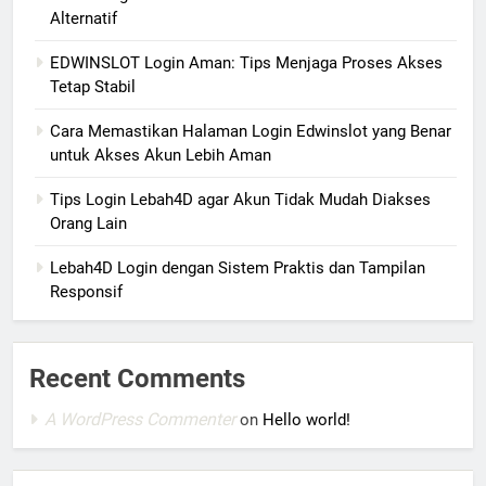
Alternatif
EDWINSLOT Login Aman: Tips Menjaga Proses Akses
Tetap Stabil
Cara Memastikan Halaman Login Edwinslot yang Benar
untuk Akses Akun Lebih Aman
Tips Login Lebah4D agar Akun Tidak Mudah Diakses
Orang Lain
Lebah4D Login dengan Sistem Praktis dan Tampilan
Responsif
Recent Comments
A WordPress Commenter
on
Hello world!