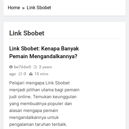
Home
Link Sbobet
Link Sbobet
Link Sbobet: Kenapa Banyak
Pemain Mengandalkannya?
be766e0
2 years
ago
0
15 mins
Pelajari mengapa Link Sbobet
menjadi pilihan utama bagi pemain
judi online. Temukan keunggulan
yang membuatnya populer dan
alasan mengapa pemain
mengandalkannya untuk
pengalaman taruhan terbaik.