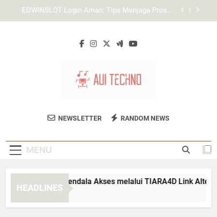
Skip
Cara Memastikan Halaman Login Edwinslot yang
to
Benar untuk Akses Akun Lebih Aman
content
Tips Login Lebah4D agar Akun Tidak Mudah
Diakses Orang Lain
Cara Mengatasi Kendala Akses melalui TIARA4D
Link Alternatif
EDWINSLOT Login Aman: Tips Menjaga Proses
Akses Tetap Stabil
Cara Memastikan Halaman Login Edwinslot yang
Benar untuk Akses Akun Lebih Aman
AUI Techno
Temukan Solusi Teknologi Inovatif Untuk
Tips Login Lebah4D agar Akun Tidak Mudah
NEWSLETTER
RANDOM NEWS
Diakses Orang Lain
Bisnis Anda Di AUI Techno.
MENU
ra Mengatasi Kendala Akses melalui TIARA4D Link Alternatif
HEADLINES
Month Ago