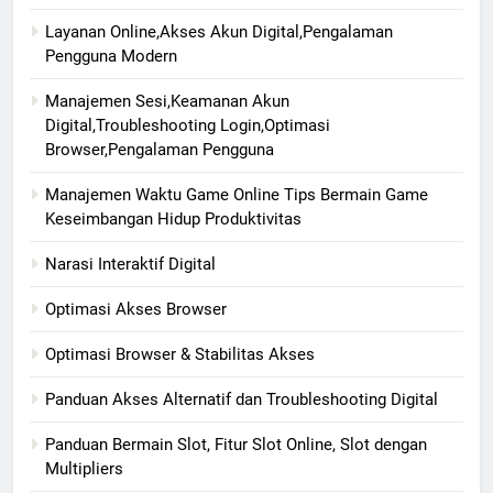
Layanan Online,Akses Akun Digital,Pengalaman
Pengguna Modern
Manajemen Sesi,Keamanan Akun
Digital,Troubleshooting Login,Optimasi
Browser,Pengalaman Pengguna
Manajemen Waktu Game Online Tips Bermain Game
Keseimbangan Hidup Produktivitas
Narasi Interaktif Digital
Optimasi Akses Browser
Optimasi Browser & Stabilitas Akses
Panduan Akses Alternatif dan Troubleshooting Digital
Panduan Bermain Slot, Fitur Slot Online, Slot dengan
Multipliers