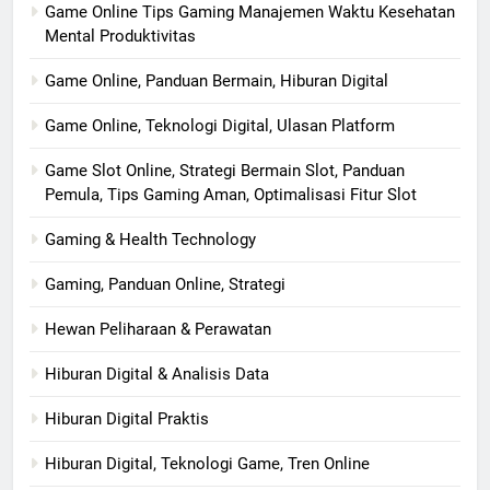
Game Online Tips Gaming Manajemen Waktu Kesehatan
Mental Produktivitas
Game Online, Panduan Bermain, Hiburan Digital
Game Online, Teknologi Digital, Ulasan Platform
Game Slot Online, Strategi Bermain Slot, Panduan
Pemula, Tips Gaming Aman, Optimalisasi Fitur Slot
Gaming & Health Technology
Gaming, Panduan Online, Strategi
Hewan Peliharaan & Perawatan
Hiburan Digital & Analisis Data
Hiburan Digital Praktis
Hiburan Digital, Teknologi Game, Tren Online