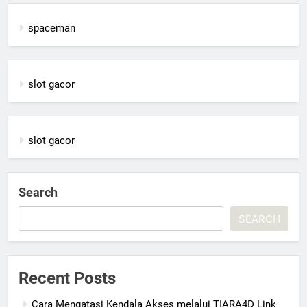
spaceman
slot gacor
slot gacor
Search
SEARCH
Recent Posts
Cara Mengatasi Kendala Akses melalui TIARA4D Link