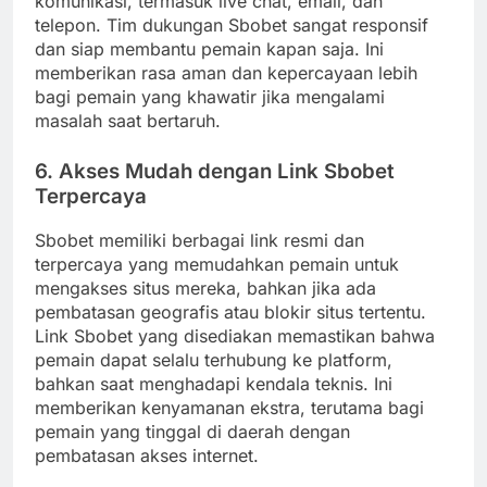
komunikasi, termasuk live chat, email, dan
telepon. Tim dukungan Sbobet sangat responsif
dan siap membantu pemain kapan saja. Ini
memberikan rasa aman dan kepercayaan lebih
bagi pemain yang khawatir jika mengalami
masalah saat bertaruh.
6.
Akses Mudah dengan Link Sbobet
Terpercaya
Sbobet memiliki berbagai link resmi dan
terpercaya yang memudahkan pemain untuk
mengakses situs mereka, bahkan jika ada
pembatasan geografis atau blokir situs tertentu.
Link Sbobet yang disediakan memastikan bahwa
pemain dapat selalu terhubung ke platform,
bahkan saat menghadapi kendala teknis. Ini
memberikan kenyamanan ekstra, terutama bagi
pemain yang tinggal di daerah dengan
pembatasan akses internet.