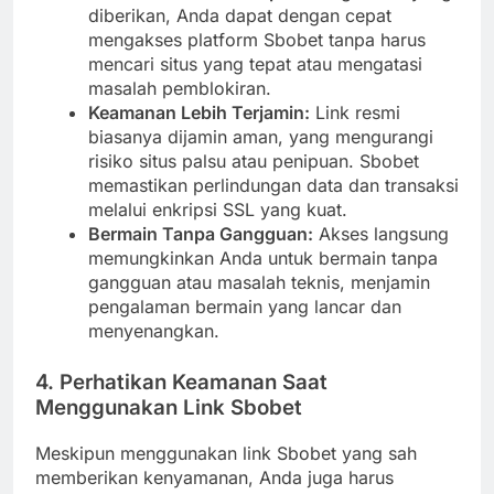
diberikan, Anda dapat dengan cepat
mengakses platform Sbobet tanpa harus
mencari situs yang tepat atau mengatasi
masalah pemblokiran.
Keamanan Lebih Terjamin:
Link resmi
biasanya dijamin aman, yang mengurangi
risiko situs palsu atau penipuan. Sbobet
memastikan perlindungan data dan transaksi
melalui enkripsi SSL yang kuat.
Bermain Tanpa Gangguan:
Akses langsung
memungkinkan Anda untuk bermain tanpa
gangguan atau masalah teknis, menjamin
pengalaman bermain yang lancar dan
menyenangkan.
4.
Perhatikan Keamanan Saat
Menggunakan Link Sbobet
Meskipun menggunakan link Sbobet yang sah
memberikan kenyamanan, Anda juga harus