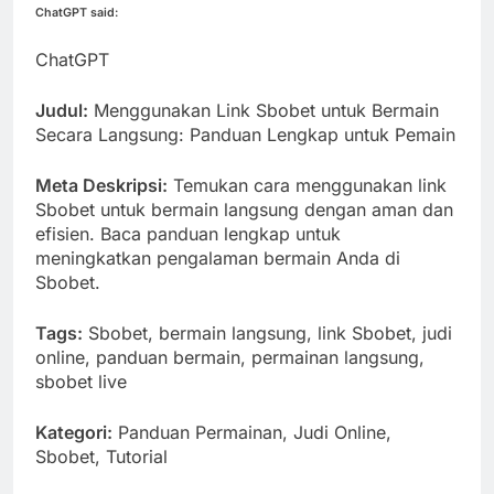
ChatGPT said:
ChatGPT
Judul:
Menggunakan Link Sbobet untuk Bermain
Secara Langsung: Panduan Lengkap untuk Pemain
Meta Deskripsi:
Temukan cara menggunakan link
Sbobet untuk bermain langsung dengan aman dan
efisien. Baca panduan lengkap untuk
meningkatkan pengalaman bermain Anda di
Sbobet.
Tags:
Sbobet, bermain langsung, link Sbobet, judi
online, panduan bermain, permainan langsung,
sbobet live
Kategori:
Panduan Permainan, Judi Online,
Sbobet, Tutorial