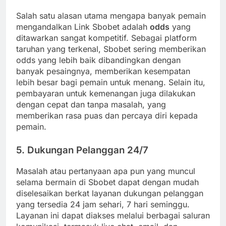
Salah satu alasan utama mengapa banyak pemain
mengandalkan Link Sbobet adalah
odds
yang
ditawarkan sangat kompetitif. Sebagai platform
taruhan yang terkenal, Sbobet sering memberikan
odds yang lebih baik dibandingkan dengan
banyak pesaingnya, memberikan kesempatan
lebih besar bagi pemain untuk menang. Selain itu,
pembayaran untuk kemenangan juga dilakukan
dengan cepat dan tanpa masalah, yang
memberikan rasa puas dan percaya diri kepada
pemain.
5.
Dukungan Pelanggan 24/7
Masalah atau pertanyaan apa pun yang muncul
selama bermain di Sbobet dapat dengan mudah
diselesaikan berkat layanan dukungan pelanggan
yang tersedia 24 jam sehari, 7 hari seminggu.
Layanan ini dapat diakses melalui berbagai saluran