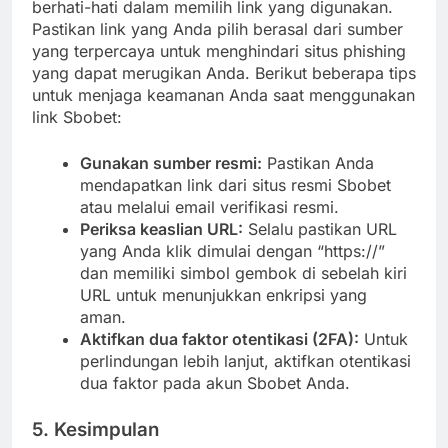
berhati-hati dalam memilih link yang digunakan.
Pastikan link yang Anda pilih berasal dari sumber
yang terpercaya untuk menghindari situs phishing
yang dapat merugikan Anda. Berikut beberapa tips
untuk menjaga keamanan Anda saat menggunakan
link Sbobet:
Gunakan sumber resmi:
Pastikan Anda
mendapatkan link dari situs resmi Sbobet
atau melalui email verifikasi resmi.
Periksa keaslian URL:
Selalu pastikan URL
yang Anda klik dimulai dengan “https://”
dan memiliki simbol gembok di sebelah kiri
URL untuk menunjukkan enkripsi yang
aman.
Aktifkan dua faktor otentikasi (2FA):
Untuk
perlindungan lebih lanjut, aktifkan otentikasi
dua faktor pada akun Sbobet Anda.
5.
Kesimpulan