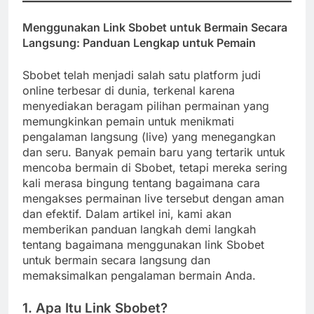
Menggunakan Link Sbobet untuk Bermain Secara
Langsung: Panduan Lengkap untuk Pemain
Sbobet telah menjadi salah satu platform judi
online terbesar di dunia, terkenal karena
menyediakan beragam pilihan permainan yang
memungkinkan pemain untuk menikmati
pengalaman langsung (live) yang menegangkan
dan seru. Banyak pemain baru yang tertarik untuk
mencoba bermain di Sbobet, tetapi mereka sering
kali merasa bingung tentang bagaimana cara
mengakses permainan live tersebut dengan aman
dan efektif. Dalam artikel ini, kami akan
memberikan panduan langkah demi langkah
tentang bagaimana menggunakan link Sbobet
untuk bermain secara langsung dan
memaksimalkan pengalaman bermain Anda.
1.
Apa Itu Link Sbobet?