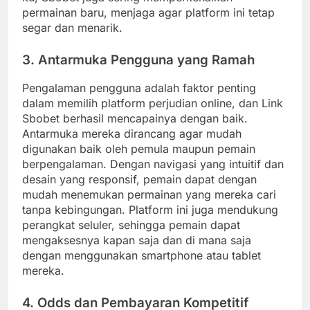
permainan baru, menjaga agar platform ini tetap
segar dan menarik.
3.
Antarmuka Pengguna yang Ramah
Pengalaman pengguna adalah faktor penting
dalam memilih platform perjudian online, dan Link
Sbobet berhasil mencapainya dengan baik.
Antarmuka mereka dirancang agar mudah
digunakan baik oleh pemula maupun pemain
berpengalaman. Dengan navigasi yang intuitif dan
desain yang responsif, pemain dapat dengan
mudah menemukan permainan yang mereka cari
tanpa kebingungan. Platform ini juga mendukung
perangkat seluler, sehingga pemain dapat
mengaksesnya kapan saja dan di mana saja
dengan menggunakan smartphone atau tablet
mereka.
4.
Odds dan Pembayaran Kompetitif