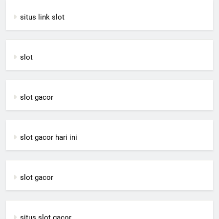
situs link slot
slot
slot gacor
slot gacor hari ini
slot gacor
situs slot gacor