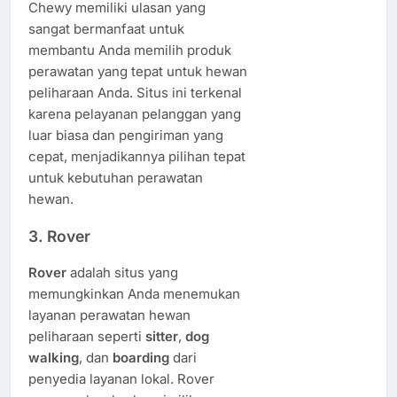
Chewy memiliki ulasan yang
sangat bermanfaat untuk
membantu Anda memilih produk
perawatan yang tepat untuk hewan
peliharaan Anda. Situs ini terkenal
karena pelayanan pelanggan yang
luar biasa dan pengiriman yang
cepat, menjadikannya pilihan tepat
untuk kebutuhan perawatan
hewan.
3.
Rover
Rover
adalah situs yang
memungkinkan Anda menemukan
layanan perawatan hewan
peliharaan seperti
sitter
,
dog
walking
, dan
boarding
dari
penyedia layanan lokal. Rover