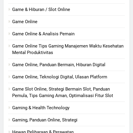
Game & Hiburan / Slot Online
Game Online
Game Online & Analisis Pemain
Game Online Tips Gaming Manajemen Waktu Kesehatan
Mental Produktivitas
Game Online, Panduan Bermain, Hiburan Digital
Game Online, Teknologi Digital, Ulasan Platform
Game Slot Online, Strategi Bermain Slot, Panduan
Pemula, Tips Gaming Aman, Optimalisasi Fitur Slot
Gaming & Health Technology
Gaming, Panduan Online, Strategi
Hewan Peliharaan & Perawatan