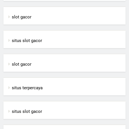
slot gacor
situs slot gacor
slot gacor
situs terpercaya
situs slot gacor