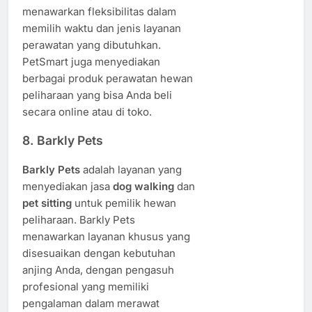
menawarkan fleksibilitas dalam
memilih waktu dan jenis layanan
perawatan yang dibutuhkan.
PetSmart juga menyediakan
berbagai produk perawatan hewan
peliharaan yang bisa Anda beli
secara online atau di toko.
8.
Barkly Pets
Barkly Pets
adalah layanan yang
menyediakan jasa
dog walking
dan
pet sitting
untuk pemilik hewan
peliharaan. Barkly Pets
menawarkan layanan khusus yang
disesuaikan dengan kebutuhan
anjing Anda, dengan pengasuh
profesional yang memiliki
pengalaman dalam merawat