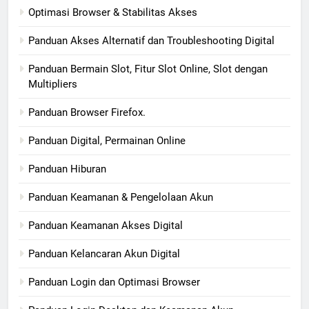
Optimasi Browser & Stabilitas Akses
Panduan Akses Alternatif dan Troubleshooting Digital
Panduan Bermain Slot, Fitur Slot Online, Slot dengan
Multipliers
Panduan Browser Firefox.
Panduan Digital, Permainan Online
Panduan Hiburan
Panduan Keamanan & Pengelolaan Akun
Panduan Keamanan Akses Digital
Panduan Kelancaran Akun Digital
Panduan Login dan Optimasi Browser