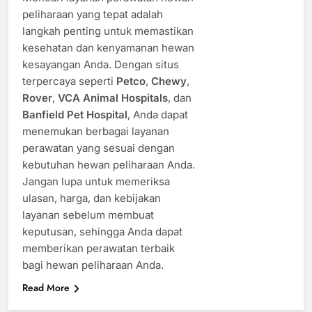
peliharaan yang tepat adalah
langkah penting untuk memastikan
kesehatan dan kenyamanan hewan
kesayangan Anda. Dengan situs
terpercaya seperti
Petco
,
Chewy
,
Rover
,
VCA Animal Hospitals
, dan
Banfield Pet Hospital
, Anda dapat
menemukan berbagai layanan
perawatan yang sesuai dengan
kebutuhan hewan peliharaan Anda.
Jangan lupa untuk memeriksa
ulasan, harga, dan kebijakan
layanan sebelum membuat
keputusan, sehingga Anda dapat
memberikan perawatan terbaik
bagi hewan peliharaan Anda.
Read More