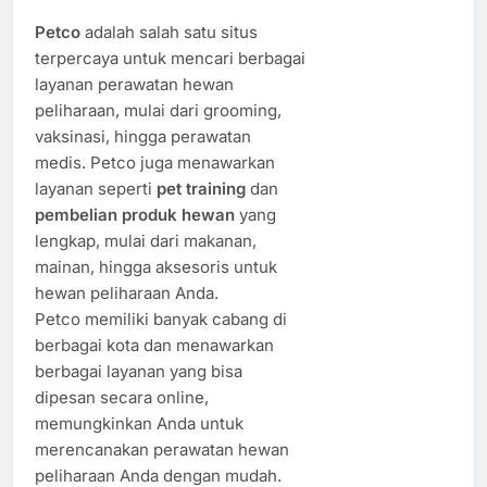
Petco
adalah salah satu situs
terpercaya untuk mencari berbagai
layanan perawatan hewan
peliharaan, mulai dari grooming,
vaksinasi, hingga perawatan
medis. Petco juga menawarkan
layanan seperti
pet training
dan
pembelian produk hewan
yang
lengkap, mulai dari makanan,
mainan, hingga aksesoris untuk
hewan peliharaan Anda.
Petco memiliki banyak cabang di
berbagai kota dan menawarkan
berbagai layanan yang bisa
dipesan secara online,
memungkinkan Anda untuk
merencanakan perawatan hewan
peliharaan Anda dengan mudah.