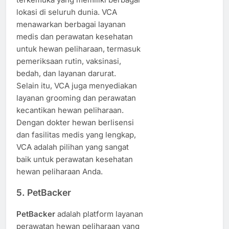
lokasi di seluruh dunia. VCA
menawarkan berbagai layanan
medis dan perawatan kesehatan
untuk hewan peliharaan, termasuk
pemeriksaan rutin, vaksinasi,
bedah, dan layanan darurat.
Selain itu, VCA juga menyediakan
layanan grooming dan perawatan
kecantikan hewan peliharaan.
Dengan dokter hewan berlisensi
dan fasilitas medis yang lengkap,
VCA adalah pilihan yang sangat
baik untuk perawatan kesehatan
hewan peliharaan Anda.
5.
PetBacker
PetBacker
adalah platform layanan
perawatan hewan peliharaan yang