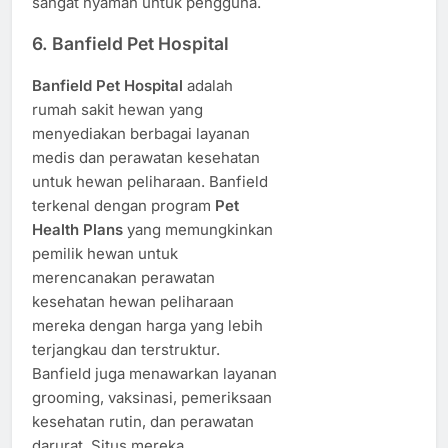
sangat nyaman untuk pengguna.
6.
Banfield Pet Hospital
Banfield Pet Hospital
adalah
rumah sakit hewan yang
menyediakan berbagai layanan
medis dan perawatan kesehatan
untuk hewan peliharaan. Banfield
terkenal dengan program
Pet
Health Plans
yang memungkinkan
pemilik hewan untuk
merencanakan perawatan
kesehatan hewan peliharaan
mereka dengan harga yang lebih
terjangkau dan terstruktur.
Banfield juga menawarkan layanan
grooming, vaksinasi, pemeriksaan
kesehatan rutin, dan perawatan
darurat. Situs mereka