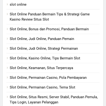
slot online
Slot Online Panduan Bermain Tips & Strategi Game
Kasino Review Situs Slot
Slot Online, Bonus dan Promosi, Panduan Bermain
Slot Online, Judi Online, Panduan Pemain
Slot Online, Judi Online, Strategi Permainan
Slot Online, Kasino Online, Tips Bermain Slot
Slot Online, Keamanan, Situs Terpercaya
Slot Online, Permainan Casino, Pola Pembayaran
Slot Online, Permainan Casino, Tema Slot
Slot Online, Situs Resmi, Server Stabil, Panduan Pemula,
Tips Login, Layanan Pelanggan