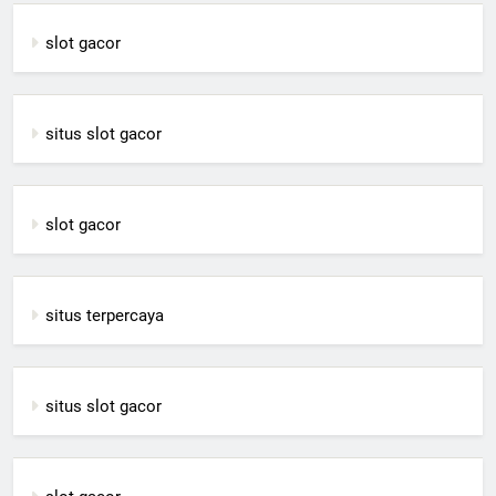
slot gacor
situs slot gacor
slot gacor
situs terpercaya
situs slot gacor