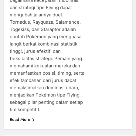
bagaimana kecepatan, mobilitas,
dan strategi tipe Flying dapat
mengubah jalannya duel.
Tornadus, Rayquaza, Salamence,
Togekiss, dan Staraptor adalah
contoh Pokémon yang menguasai
langit berkat kombinasi statistik
tinggi, jurus efektif, dan
fleksibilitas strategi. Pemain yang
memahami kekuatan mereka dan
memanfaatkan posisi, timing, serta
efek tambahan dari jurus dapat
memaksimalkan dominasi udara,
menjadikan Pokémon tipe Flying
sebagai pilar penting dalam setiap
tim kompetitif.
Read More