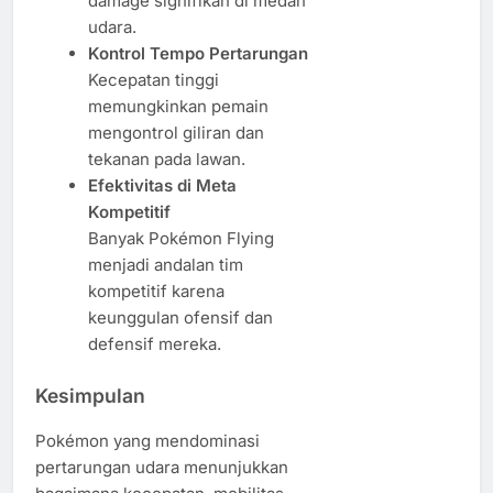
damage signifikan di medan
udara.
Kontrol Tempo Pertarungan
Kecepatan tinggi
memungkinkan pemain
mengontrol giliran dan
tekanan pada lawan.
Efektivitas di Meta
Kompetitif
Banyak Pokémon Flying
menjadi andalan tim
kompetitif karena
keunggulan ofensif dan
defensif mereka.
Kesimpulan
Pokémon yang mendominasi
pertarungan udara menunjukkan