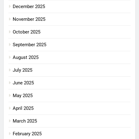
December 2025
November 2025
October 2025
September 2025
August 2025
July 2025
June 2025
May 2025
April 2025
March 2025
February 2025