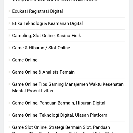
Edukasi Registrasi Digital
Etika Teknologi & Keamanan Digital
Gambling, Slot Online, Kasino Fisik
Game & Hiburan / Slot Online
Game Online
Game Online & Analisis Pemain
Game Online Tips Gaming Manajemen Waktu Kesehatan
Mental Produktivitas
Game Online, Panduan Bermain, Hiburan Digital
Game Online, Teknologi Digital, Ulasan Platform
Game Slot Online, Strategi Bermain Slot, Panduan