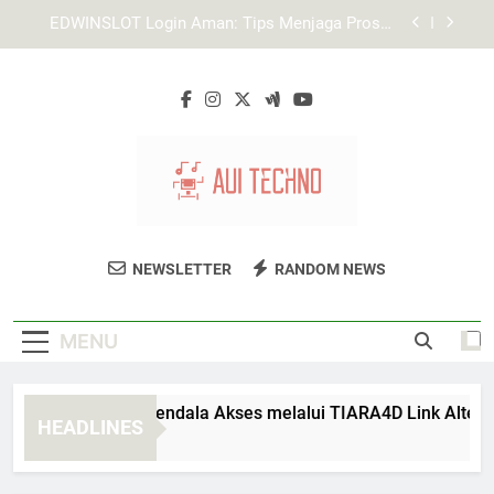
Skip
Cara Memastikan Halaman Login Edwinslot yang
to
Benar untuk Akses Akun Lebih Aman
content
Tips Login Lebah4D agar Akun Tidak Mudah
Diakses Orang Lain
Cara Mengatasi Kendala Akses melalui TIARA4D
Link Alternatif
EDWINSLOT Login Aman: Tips Menjaga Proses
Akses Tetap Stabil
Cara Memastikan Halaman Login Edwinslot yang
Benar untuk Akses Akun Lebih Aman
AUI Techno
Temukan Solusi Teknologi Inovatif Untuk
Tips Login Lebah4D agar Akun Tidak Mudah
NEWSLETTER
RANDOM NEWS
Diakses Orang Lain
Bisnis Anda Di AUI Techno.
MENU
ra Mengatasi Kendala Akses melalui TIARA4D Link Alternatif
HEADLINES
Weeks Ago