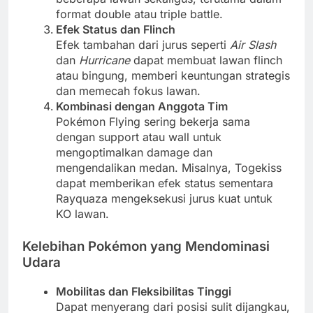
format double atau triple battle.
Efek Status dan Flinch
Efek tambahan dari jurus seperti
Air Slash
dan
Hurricane
dapat membuat lawan flinch
atau bingung, memberi keuntungan strategis
dan memecah fokus lawan.
Kombinasi dengan Anggota Tim
Pokémon Flying sering bekerja sama
dengan support atau wall untuk
mengoptimalkan damage dan
mengendalikan medan. Misalnya, Togekiss
dapat memberikan efek status sementara
Rayquaza mengeksekusi jurus kuat untuk
KO lawan.
Kelebihan Pokémon yang Mendominasi
Udara
Mobilitas dan Fleksibilitas Tinggi
Dapat menyerang dari posisi sulit dijangkau,