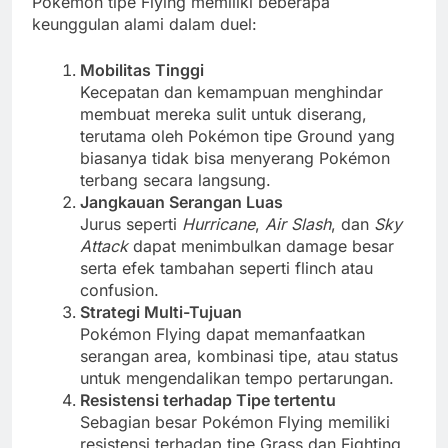
Pokémon tipe Flying memiliki beberapa
keunggulan alami dalam duel:
Mobilitas Tinggi
Kecepatan dan kemampuan menghindar
membuat mereka sulit untuk diserang,
terutama oleh Pokémon tipe Ground yang
biasanya tidak bisa menyerang Pokémon
terbang secara langsung.
Jangkauan Serangan Luas
Jurus seperti
Hurricane
,
Air Slash
, dan
Sky
Attack
dapat menimbulkan damage besar
serta efek tambahan seperti flinch atau
confusion.
Strategi Multi-Tujuan
Pokémon Flying dapat memanfaatkan
serangan area, kombinasi tipe, atau status
untuk mengendalikan tempo pertarungan.
Resistensi terhadap Tipe tertentu
Sebagian besar Pokémon Flying memiliki
resistensi terhadap tipe Grass dan Fighting,