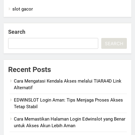
slot gacor
Search
SEARCH
Recent Posts
Cara Mengatasi Kendala Akses melalui TIARA4D Link
Alternatif
EDWINSLOT Login Aman: Tips Menjaga Proses Akses
Tetap Stabil
Cara Memastikan Halaman Login Edwinslot yang Benar
untuk Akses Akun Lebih Aman