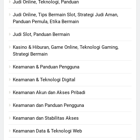
Judi Online, Teknologi, Panduan
Judi Online, Tips Bermain Slot, Strategi Judi Aman,
Panduan Pemula, Etika Bermain
Judi Slot, Panduan Bermain
Kasino & Hiburan, Game Online, Teknologi Gaming,
Strategi Bermain
Keamanan & Panduan Pengguna
Keamanan & Teknologi Digital
Keamanan Akun dan Akses Pribadi
Keamanan dan Panduan Pengguna
Keamanan dan Stabilitas Akses
Keamanan Data & Teknologi Web