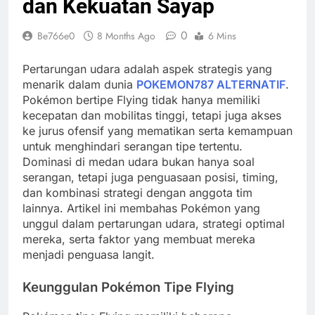
dan Kekuatan Sayap
0
Be766e0
8 Months Ago
6 Mins
Pertarungan udara adalah aspek strategis yang
menarik dalam dunia
POKEMON787 ALTERNATIF
.
Pokémon bertipe Flying tidak hanya memiliki
kecepatan dan mobilitas tinggi, tetapi juga akses
ke jurus ofensif yang mematikan serta kemampuan
untuk menghindari serangan tipe tertentu.
Dominasi di medan udara bukan hanya soal
serangan, tetapi juga penguasaan posisi, timing,
dan kombinasi strategi dengan anggota tim
lainnya. Artikel ini membahas Pokémon yang
unggul dalam pertarungan udara, strategi optimal
mereka, serta faktor yang membuat mereka
menjadi penguasa langit.
Keunggulan Pokémon Tipe Flying