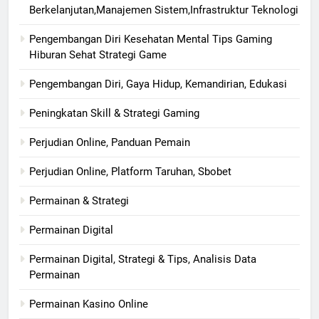
Berkelanjutan,Manajemen Sistem,Infrastruktur Teknologi
Pengembangan Diri Kesehatan Mental Tips Gaming
Hiburan Sehat Strategi Game
Pengembangan Diri, Gaya Hidup, Kemandirian, Edukasi
Peningkatan Skill & Strategi Gaming
Perjudian Online, Panduan Pemain
Perjudian Online, Platform Taruhan, Sbobet
Permainan & Strategi
Permainan Digital
Permainan Digital, Strategi & Tips, Analisis Data
Permainan
Permainan Kasino Online