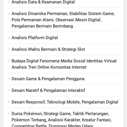
Analisis Data & Keamanan Digital
Analisis Dinamika Permainan, Stabilitas Sistem Game,
Pola Permainan Alami, Observasi Mesin Digital,
Pengalaman Bermain Berimbang
Analisis Platform Digital
Analisis Waktu Bermain & Strategi Slot
Budaya Digital Fenomena Media Sosial Identitas Virtual
Analisis Tren Online Komunitas Internet
Desain Game & Pengalaman Pengguna
Desain Naratif & Pengalaman Interaktif
Desain Responsif, Teknologi Mobile, Pengalaman Digital
Dunia Pokémon, Strategi Game, Taktik Pertarungan,
Pokémon Terbang, Analisis Karakter, Kreatur Fantasi,
Competitive Battle, Dominasi Medan Udara