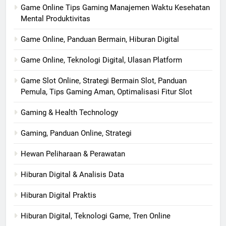
Game Online Tips Gaming Manajemen Waktu Kesehatan
Mental Produktivitas
Game Online, Panduan Bermain, Hiburan Digital
Game Online, Teknologi Digital, Ulasan Platform
Game Slot Online, Strategi Bermain Slot, Panduan
Pemula, Tips Gaming Aman, Optimalisasi Fitur Slot
Gaming & Health Technology
Gaming, Panduan Online, Strategi
Hewan Peliharaan & Perawatan
Hiburan Digital & Analisis Data
Hiburan Digital Praktis
Hiburan Digital, Teknologi Game, Tren Online