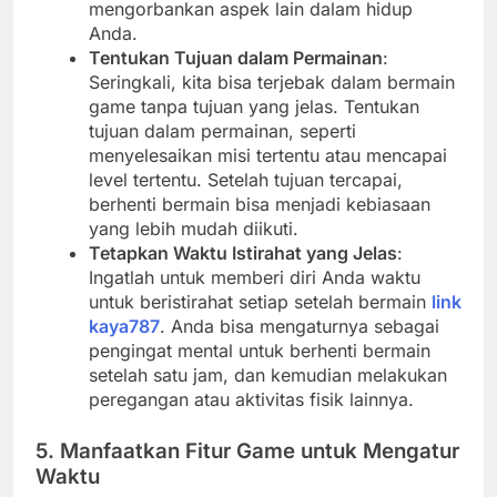
mengorbankan aspek lain dalam hidup
Anda.
Tentukan Tujuan dalam Permainan
:
Seringkali, kita bisa terjebak dalam bermain
game tanpa tujuan yang jelas. Tentukan
tujuan dalam permainan, seperti
menyelesaikan misi tertentu atau mencapai
level tertentu. Setelah tujuan tercapai,
berhenti bermain bisa menjadi kebiasaan
yang lebih mudah diikuti.
Tetapkan Waktu Istirahat yang Jelas
:
Ingatlah untuk memberi diri Anda waktu
untuk beristirahat setiap setelah bermain
link
kaya787
. Anda bisa mengaturnya sebagai
pengingat mental untuk berhenti bermain
setelah satu jam, dan kemudian melakukan
peregangan atau aktivitas fisik lainnya.
5.
Manfaatkan Fitur Game untuk Mengatur
Waktu