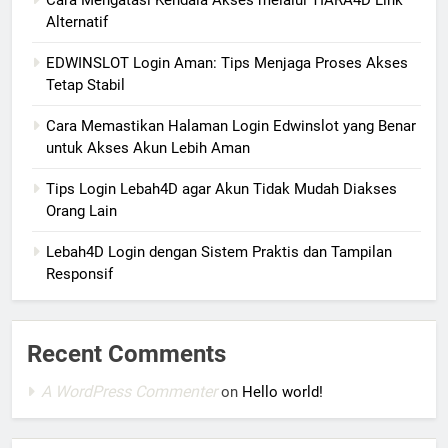
Cara Mengatasi Kendala Akses melalui TIARA4D Link
Alternatif
EDWINSLOT Login Aman: Tips Menjaga Proses Akses
Tetap Stabil
Cara Memastikan Halaman Login Edwinslot yang Benar
untuk Akses Akun Lebih Aman
Tips Login Lebah4D agar Akun Tidak Mudah Diakses
Orang Lain
Lebah4D Login dengan Sistem Praktis dan Tampilan
Responsif
Recent Comments
A WordPress Commenter
on
Hello world!