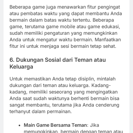
Beberapa game juga menawarkan fitur pengingat
atau pembatas waktu yang dapat membantu Anda
bermain dalam batas waktu tertentu. Beberapa
game, terutama game mobile atau game edukasi,
sudah memiliki pengaturan yang memungkinkan
Anda untuk mengatur waktu bermain. Manfaatkan
fitur ini untuk menjaga sesi bermain tetap sehat.
6.
Dukungan Sosial dari Teman atau
Keluarga
Untuk memastikan Anda tetap disiplin, mintalah
dukungan dari teman atau keluarga. Kadang-
kadang, memiliki seseorang yang mengingatkan
Anda saat sudah waktunya berhenti bermain bisa
sangat membantu, terutama jika Anda cenderung
terhanyut dalam permainan.
Main Game Bersama Teman
: Jika
memungkinkan, bermain dengan teman atau