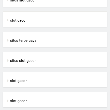
situs slot gacor
slot gacor
situs terpercaya
situs slot gacor
slot gacor
slot gacor