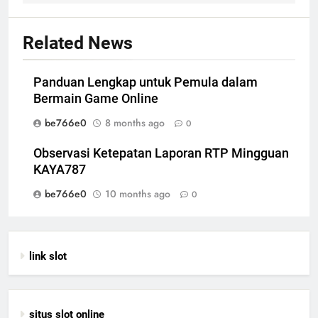
Related News
Panduan Lengkap untuk Pemula dalam
Bermain Game Online
be766e0
8 months ago
0
Observasi Ketepatan Laporan RTP Mingguan
KAYA787
be766e0
10 months ago
0
link slot
situs slot online