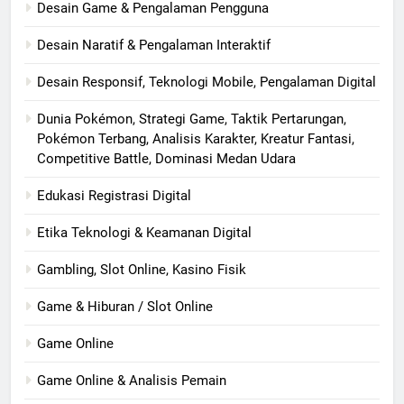
Desain Game & Pengalaman Pengguna
Desain Naratif & Pengalaman Interaktif
Desain Responsif, Teknologi Mobile, Pengalaman Digital
Dunia Pokémon, Strategi Game, Taktik Pertarungan,
Pokémon Terbang, Analisis Karakter, Kreatur Fantasi,
Competitive Battle, Dominasi Medan Udara
Edukasi Registrasi Digital
Etika Teknologi & Keamanan Digital
Gambling, Slot Online, Kasino Fisik
Game & Hiburan / Slot Online
Game Online
Game Online & Analisis Pemain