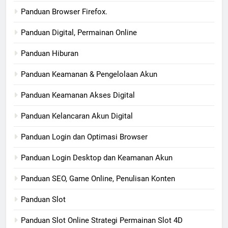
Panduan Browser Firefox.
Panduan Digital, Permainan Online
Panduan Hiburan
Panduan Keamanan & Pengelolaan Akun
Panduan Keamanan Akses Digital
Panduan Kelancaran Akun Digital
Panduan Login dan Optimasi Browser
Panduan Login Desktop dan Keamanan Akun
Panduan SEO, Game Online, Penulisan Konten
Panduan Slot
Panduan Slot Online Strategi Permainan Slot 4D