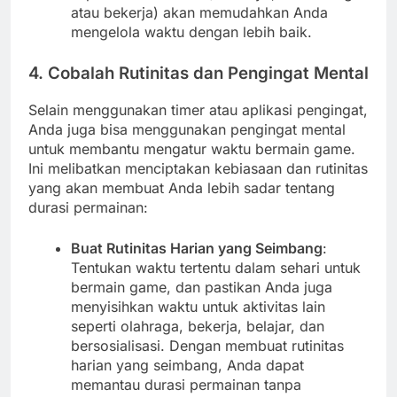
atau bekerja) akan memudahkan Anda
mengelola waktu dengan lebih baik.
4.
Cobalah Rutinitas dan Pengingat Mental
Selain menggunakan timer atau aplikasi pengingat,
Anda juga bisa menggunakan pengingat mental
untuk membantu mengatur waktu bermain game.
Ini melibatkan menciptakan kebiasaan dan rutinitas
yang akan membuat Anda lebih sadar tentang
durasi permainan:
Buat Rutinitas Harian yang Seimbang
:
Tentukan waktu tertentu dalam sehari untuk
bermain game, dan pastikan Anda juga
menyisihkan waktu untuk aktivitas lain
seperti olahraga, bekerja, belajar, dan
bersosialisasi. Dengan membuat rutinitas
harian yang seimbang, Anda dapat
memantau durasi permainan tanpa