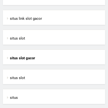
situs link slot gacor
situs slot
situs slot gacor
situs slot
situs