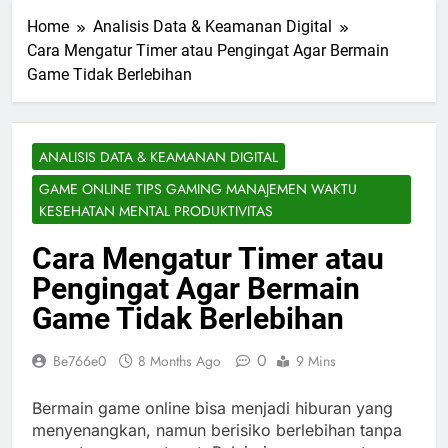
Home
Analisis Data & Keamanan Digital
Cara Mengatur Timer atau Pengingat Agar Bermain
Game Tidak Berlebihan
ANALISIS DATA & KEAMANAN DIGITAL
GAME ONLINE TIPS GAMING MANAJEMEN WAKTU
KESEHATAN MENTAL PRODUKTIVITAS
Cara Mengatur Timer atau
Pengingat Agar Bermain
Game Tidak Berlebihan
0
Be766e0
8 Months Ago
9 Mins
Bermain game online bisa menjadi hiburan yang
menyenangkan, namun berisiko berlebihan tanpa