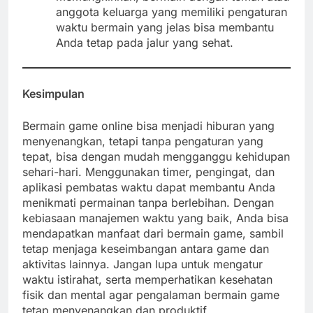
anggota keluarga yang memiliki pengaturan
waktu bermain yang jelas bisa membantu
Anda tetap pada jalur yang sehat.
Kesimpulan
Bermain game online bisa menjadi hiburan yang
menyenangkan, tetapi tanpa pengaturan yang
tepat, bisa dengan mudah mengganggu kehidupan
sehari-hari. Menggunakan timer, pengingat, dan
aplikasi pembatas waktu dapat membantu Anda
menikmati permainan tanpa berlebihan. Dengan
kebiasaan manajemen waktu yang baik, Anda bisa
mendapatkan manfaat dari bermain game, sambil
tetap menjaga keseimbangan antara game dan
aktivitas lainnya. Jangan lupa untuk mengatur
waktu istirahat, serta memperhatikan kesehatan
fisik dan mental agar pengalaman bermain game
tetap menyenangkan dan produktif.