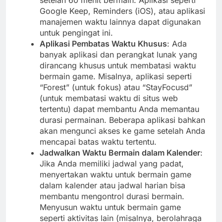
setelah 60 menit bermain. Aplikasi seperti
Google Keep, Reminders (iOS), atau aplikasi
manajemen waktu lainnya dapat digunakan
untuk pengingat ini.
Aplikasi Pembatas Waktu Khusus
: Ada
banyak aplikasi dan perangkat lunak yang
dirancang khusus untuk membatasi waktu
bermain game. Misalnya, aplikasi seperti
“Forest” (untuk fokus) atau “StayFocusd”
(untuk membatasi waktu di situs web
tertentu) dapat membantu Anda memantau
durasi permainan. Beberapa aplikasi bahkan
akan mengunci akses ke game setelah Anda
mencapai batas waktu tertentu.
Jadwalkan Waktu Bermain dalam Kalender
:
Jika Anda memiliki jadwal yang padat,
menyertakan waktu untuk bermain game
dalam kalender atau jadwal harian bisa
membantu mengontrol durasi bermain.
Menyusun waktu untuk bermain game
seperti aktivitas lain (misalnya, berolahraga