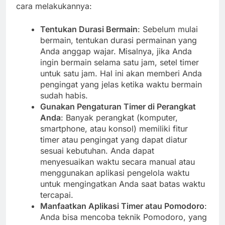
cara melakukannya:
Tentukan Durasi Bermain
: Sebelum mulai
bermain, tentukan durasi permainan yang
Anda anggap wajar. Misalnya, jika Anda
ingin bermain selama satu jam, setel timer
untuk satu jam. Hal ini akan memberi Anda
pengingat yang jelas ketika waktu bermain
sudah habis.
Gunakan Pengaturan Timer di Perangkat
Anda
: Banyak perangkat (komputer,
smartphone, atau konsol) memiliki fitur
timer atau pengingat yang dapat diatur
sesuai kebutuhan. Anda dapat
menyesuaikan waktu secara manual atau
menggunakan aplikasi pengelola waktu
untuk mengingatkan Anda saat batas waktu
tercapai.
Manfaatkan Aplikasi Timer atau Pomodoro
:
Anda bisa mencoba teknik Pomodoro, yang