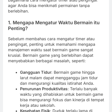
bagaimana cara mengatur timer atau pengingat
agar Anda bisa menikmati permainan tanpa
berlebihan.
1.
Mengapa Mengatur Waktu Bermain itu
Penting?
Sebelum membahas cara mengatur timer atau
pengingat, penting untuk memahami mengapa
manajemen waktu saat bermain game sangat
krusial. Bermain game yang berlebihan dapat
menyebabkan berbagai masalah, seperti:
Gangguan Tidur
: Bermain game hingga
larut malam dapat mengganggu jam tidur
dan mengurangi kualitas istirahat Anda.
Penurunan Produktivitas
: Terlalu banyak
waktu yang dihabiskan untuk bermain game
bisa mengurangi fokus dan kinerja di tempat
kerja atau sekolah.
Kesehatan Fisik
: Duduk terlalu lama di