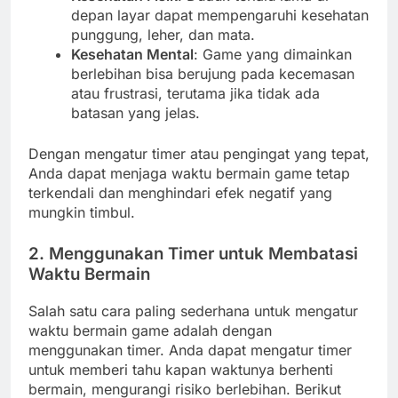
depan layar dapat mempengaruhi kesehatan
punggung, leher, dan mata.
Kesehatan Mental
: Game yang dimainkan
berlebihan bisa berujung pada kecemasan
atau frustrasi, terutama jika tidak ada
batasan yang jelas.
Dengan mengatur timer atau pengingat yang tepat,
Anda dapat menjaga waktu bermain game tetap
terkendali dan menghindari efek negatif yang
mungkin timbul.
2.
Menggunakan Timer untuk Membatasi
Waktu Bermain
Salah satu cara paling sederhana untuk mengatur
waktu bermain game adalah dengan
menggunakan timer. Anda dapat mengatur timer
untuk memberi tahu kapan waktunya berhenti
bermain, mengurangi risiko berlebihan. Berikut