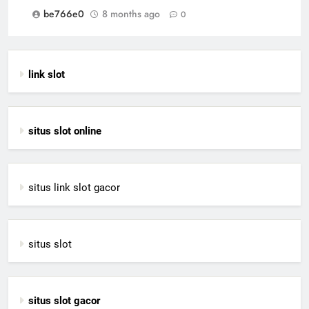
be766e0
8 months ago
0
link slot
situs slot online
situs link slot gacor
situs slot
situs slot gacor