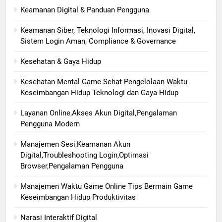
Keamanan Digital & Panduan Pengguna
Keamanan Siber, Teknologi Informasi, Inovasi Digital,
Sistem Login Aman, Compliance & Governance
Kesehatan & Gaya Hidup
Kesehatan Mental Game Sehat Pengelolaan Waktu
Keseimbangan Hidup Teknologi dan Gaya Hidup
Layanan Online,Akses Akun Digital,Pengalaman
Pengguna Modern
Manajemen Sesi,Keamanan Akun
Digital,Troubleshooting Login,Optimasi
Browser,Pengalaman Pengguna
Manajemen Waktu Game Online Tips Bermain Game
Keseimbangan Hidup Produktivitas
Narasi Interaktif Digital