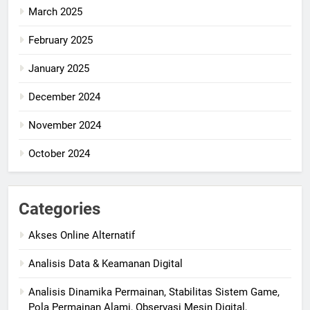
March 2025
February 2025
January 2025
December 2024
November 2024
October 2024
Categories
Akses Online Alternatif
Analisis Data & Keamanan Digital
Analisis Dinamika Permainan, Stabilitas Sistem Game,
Pola Permainan Alami, Observasi Mesin Digital,