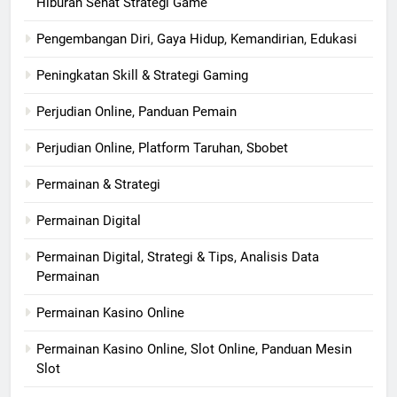
Hiburan Sehat Strategi Game
Pengembangan Diri, Gaya Hidup, Kemandirian, Edukasi
Peningkatan Skill & Strategi Gaming
Perjudian Online, Panduan Pemain
Perjudian Online, Platform Taruhan, Sbobet
Permainan & Strategi
Permainan Digital
Permainan Digital, Strategi & Tips, Analisis Data
Permainan
Permainan Kasino Online
Permainan Kasino Online, Slot Online, Panduan Mesin
Slot