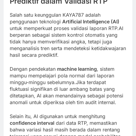
Prediktif dalam Validasi RTP
Salah satu keunggulan KAYA787 adalah
penggunaan teknologi
Artificial Intelligence (AI)
untuk memperkuat proses validasi laporan RTP.AI
berperan sebagai sistem kontrol otomatis yang
tidak hanya memverifikasi angka, tetapi juga
menganalisis tren serta mendeteksi ketidakwajaran
hasil secara prediktif.
Dengan pendekatan
machine learning
, sistem
mampu mempelajari pola normal dari laporan
minggu-minggu sebelumnya.Jika terdapat
fluktuasi signifikan di luar ambang batas yang
ditetapkan, AI akan menandainya sebagai potensi
anomali untuk diperiksa oleh tim audit internal.
Selain itu, AI digunakan untuk menghitung
confidence interval
dari data RTP, memastikan
bahwa variasi hasil masih berada dalam rentang