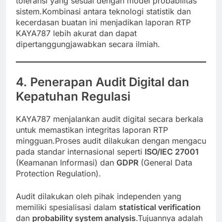
toleransi yang sesuai dengan model probabilitas
sistem.Kombinasi antara teknologi statistik dan
kecerdasan buatan ini menjadikan laporan RTP
KAYA787 lebih akurat dan dapat
dipertanggungjawabkan secara ilmiah.
4. Penerapan Audit Digital dan
Kepatuhan Regulasi
KAYA787 menjalankan audit digital secara berkala
untuk memastikan integritas laporan RTP
mingguan.Proses audit dilakukan dengan mengacu
pada standar internasional seperti
ISO/IEC 27001
(Keamanan Informasi) dan
GDPR
(General Data
Protection Regulation).
Audit dilakukan oleh pihak independen yang
memiliki spesialisasi dalam
statistical verification
dan
probability system analysis
.Tujuannya adalah