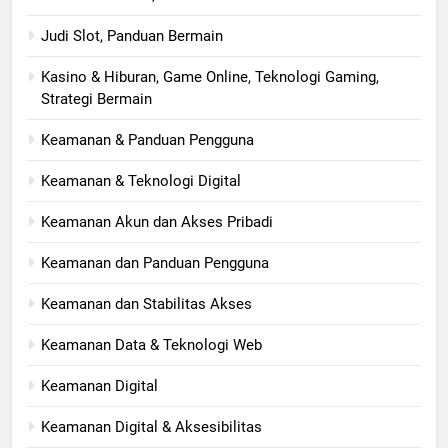
Judi Slot, Panduan Bermain
Kasino & Hiburan, Game Online, Teknologi Gaming,
Strategi Bermain
Keamanan & Panduan Pengguna
Keamanan & Teknologi Digital
Keamanan Akun dan Akses Pribadi
Keamanan dan Panduan Pengguna
Keamanan dan Stabilitas Akses
Keamanan Data & Teknologi Web
Keamanan Digital
Keamanan Digital & Aksesibilitas