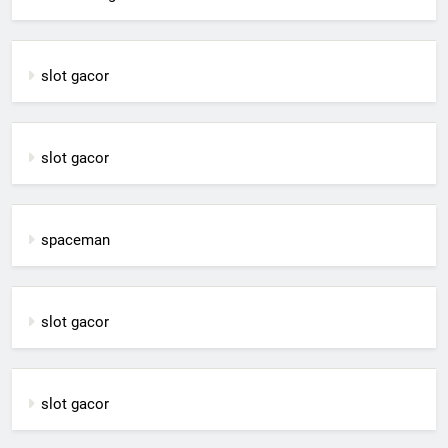
slot gacor
slot gacor
spaceman
slot gacor
slot gacor