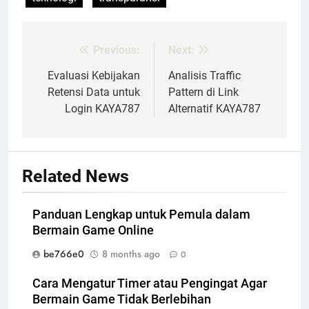
Previous:
Next:
Post
navigation
Evaluasi Kebijakan
Analisis Traffic
Retensi Data untuk
Pattern di Link
Login KAYA787
Alternatif KAYA787
Related News
Panduan Lengkap untuk Pemula dalam
Bermain Game Online
be766e0
8 months ago
0
Cara Mengatur Timer atau Pengingat Agar
Bermain Game Tidak Berlebihan