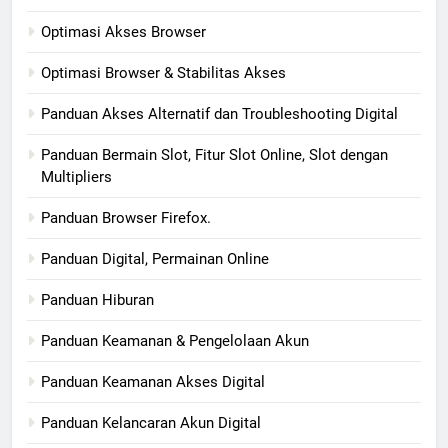
Optimasi Akses Browser
Optimasi Browser & Stabilitas Akses
Panduan Akses Alternatif dan Troubleshooting Digital
Panduan Bermain Slot, Fitur Slot Online, Slot dengan
Multipliers
Panduan Browser Firefox.
Panduan Digital, Permainan Online
Panduan Hiburan
Panduan Keamanan & Pengelolaan Akun
Panduan Keamanan Akses Digital
Panduan Kelancaran Akun Digital