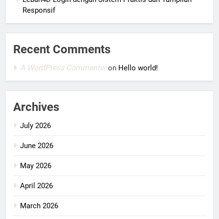
Responsif
Recent Comments
A WordPress Commenter
on
Hello world!
Archives
July 2026
June 2026
May 2026
April 2026
March 2026