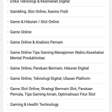
Etika Teknologi & Keamanan Digital
Gambling, Slot Online, Kasino Fisik
Game & Hiburan / Slot Online
Game Online
Game Online & Analisis Pemain
Game Online Tips Gaming Manajemen Waktu Kesehatan
Mental Produktivitas
Game Online, Panduan Bermain, Hiburan Digital
Game Online, Teknologi Digital, Ulasan Platform
Game Slot Online, Strategi Bermain Slot, Panduan
Pemula, Tips Gaming Aman, Optimalisasi Fitur Slot
Gaming & Health Technology