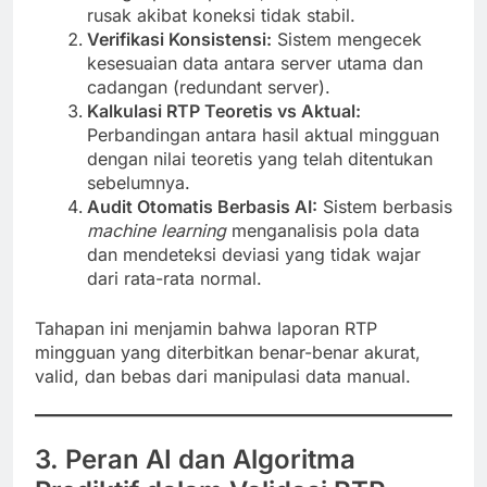
rusak akibat koneksi tidak stabil.
Verifikasi Konsistensi:
Sistem mengecek
kesesuaian data antara server utama dan
cadangan (redundant server).
Kalkulasi RTP Teoretis vs Aktual:
Perbandingan antara hasil aktual mingguan
dengan nilai teoretis yang telah ditentukan
sebelumnya.
Audit Otomatis Berbasis AI:
Sistem berbasis
machine learning
menganalisis pola data
dan mendeteksi deviasi yang tidak wajar
dari rata-rata normal.
Tahapan ini menjamin bahwa laporan RTP
mingguan yang diterbitkan benar-benar akurat,
valid, dan bebas dari manipulasi data manual.
3. Peran AI dan Algoritma