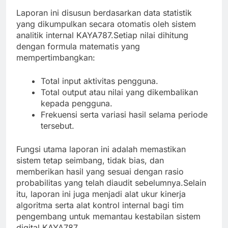
Laporan ini disusun berdasarkan data statistik
yang dikumpulkan secara otomatis oleh sistem
analitik internal KAYA787.Setiap nilai dihitung
dengan formula matematis yang
mempertimbangkan:
Total input aktivitas pengguna.
Total output atau nilai yang dikembalikan
kepada pengguna.
Frekuensi serta variasi hasil selama periode
tersebut.
Fungsi utama laporan ini adalah memastikan
sistem tetap seimbang, tidak bias, dan
memberikan hasil yang sesuai dengan rasio
probabilitas yang telah diaudit sebelumnya.Selain
itu, laporan ini juga menjadi alat ukur kinerja
algoritma serta alat kontrol internal bagi tim
pengembang untuk memantau kestabilan sistem
digital KAYA787.