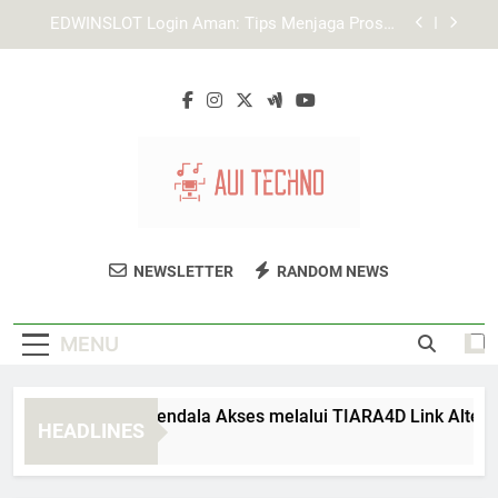
Skip
Cara Memastikan Halaman Login Edwinslot yang
to
Benar untuk Akses Akun Lebih Aman
content
Tips Login Lebah4D agar Akun Tidak Mudah
Diakses Orang Lain
Cara Mengatasi Kendala Akses melalui TIARA4D
Link Alternatif
EDWINSLOT Login Aman: Tips Menjaga Proses
Akses Tetap Stabil
Cara Memastikan Halaman Login Edwinslot yang
Benar untuk Akses Akun Lebih Aman
AUI Techno
Temukan Solusi Teknologi Inovatif Untuk
Tips Login Lebah4D agar Akun Tidak Mudah
NEWSLETTER
RANDOM NEWS
Diakses Orang Lain
Bisnis Anda Di AUI Techno.
MENU
ara Mengatasi Kendala Akses melalui TIARA4D Link Alternati
HEADLINES
 Weeks Ago