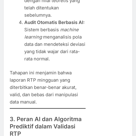
dengan nilai teoretis yang
telah ditentukan
sebelumnya.
Audit Otomatis Berbasis AI:
Sistem berbasis
machine
learning
menganalisis pola
data dan mendeteksi deviasi
yang tidak wajar dari rata-
rata normal.
Tahapan ini menjamin bahwa
laporan RTP mingguan yang
diterbitkan benar-benar akurat,
valid, dan bebas dari manipulasi
data manual.
3. Peran AI dan Algoritma
Prediktif dalam Validasi
RTP