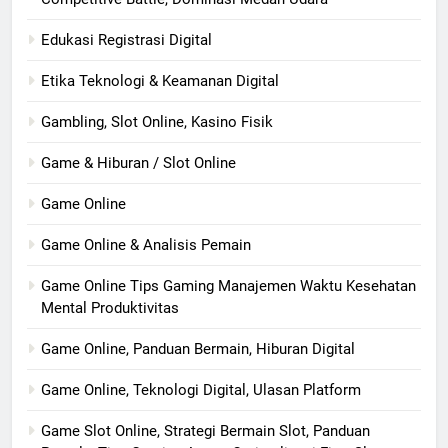
Edukasi Registrasi Digital
Etika Teknologi & Keamanan Digital
Gambling, Slot Online, Kasino Fisik
Game & Hiburan / Slot Online
Game Online
Game Online & Analisis Pemain
Game Online Tips Gaming Manajemen Waktu Kesehatan
Mental Produktivitas
Game Online, Panduan Bermain, Hiburan Digital
Game Online, Teknologi Digital, Ulasan Platform
Game Slot Online, Strategi Bermain Slot, Panduan