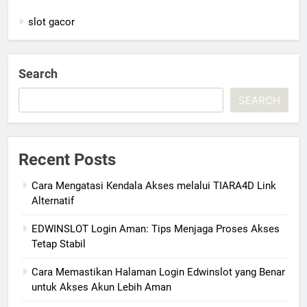
slot gacor
Search
SEARCH
Recent Posts
Cara Mengatasi Kendala Akses melalui TIARA4D Link
Alternatif
EDWINSLOT Login Aman: Tips Menjaga Proses Akses
Tetap Stabil
Cara Memastikan Halaman Login Edwinslot yang Benar
untuk Akses Akun Lebih Aman