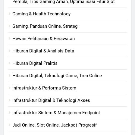
Pemula, Tips Gaming Aman, Optimalisasi Fitur Slot
Gaming & Health Technology
Gaming, Panduan Online, Strategi
Hewan Peliharaan & Perawatan
Hiburan Digital & Analisis Data
Hiburan Digital Praktis
Hiburan Digital, Teknologi Game, Tren Online
Infrastruktur & Performa Sistem
Infrastruktur Digital & Teknologi Akses
Infrastruktur Sistem & Manajemen Endpoint
Judi Online, Slot Online, Jackpot Progresif