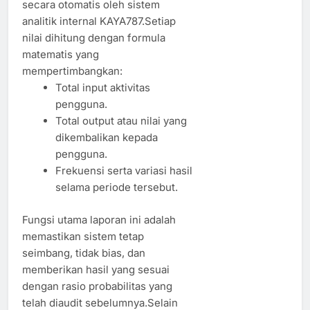
secara otomatis oleh sistem
analitik internal KAYA787.Setiap
nilai dihitung dengan formula
matematis yang
mempertimbangkan:
Total input aktivitas
pengguna.
Total output atau nilai yang
dikembalikan kepada
pengguna.
Frekuensi serta variasi hasil
selama periode tersebut.
Fungsi utama laporan ini adalah
memastikan sistem tetap
seimbang, tidak bias, dan
memberikan hasil yang sesuai
dengan rasio probabilitas yang
telah diaudit sebelumnya.Selain