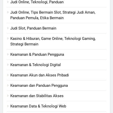
Judi Online, Teknologi, Panduan
Judi Online, Tips Bermain Slot, Strategi Judi Aman,
Panduan Pemula, Etika Bermain
Judi Slot, Panduan Bermain
Kasino & Hiburan, Game Online, Teknologi Gaming,
Strategi Bermain
Keamanan & Panduan Pengguna
Keamanan & Teknologi Digital
Keamanan Akun dan Akses Pribadi
Keamanan dan Panduan Pengguna
Keamanan dan Stabilitas Akses
Keamanan Data & Teknologi Web