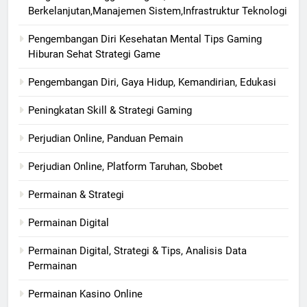
Berkelanjutan,Manajemen Sistem,Infrastruktur Teknologi
Pengembangan Diri Kesehatan Mental Tips Gaming
Hiburan Sehat Strategi Game
Pengembangan Diri, Gaya Hidup, Kemandirian, Edukasi
Peningkatan Skill & Strategi Gaming
Perjudian Online, Panduan Pemain
Perjudian Online, Platform Taruhan, Sbobet
Permainan & Strategi
Permainan Digital
Permainan Digital, Strategi & Tips, Analisis Data
Permainan
Permainan Kasino Online