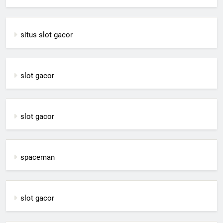
situs slot gacor
slot gacor
slot gacor
spaceman
slot gacor