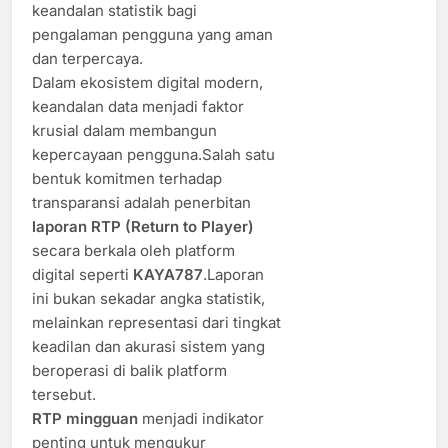
keandalan statistik bagi
pengalaman pengguna yang aman
dan terpercaya.
Dalam ekosistem digital modern,
keandalan data menjadi faktor
krusial dalam membangun
kepercayaan pengguna.Salah satu
bentuk komitmen terhadap
transparansi adalah penerbitan
laporan RTP (Return to Player)
secara berkala oleh platform
digital seperti
KAYA787
.Laporan
ini bukan sekadar angka statistik,
melainkan representasi dari tingkat
keadilan dan akurasi sistem yang
beroperasi di balik platform
tersebut.
RTP mingguan
menjadi indikator
penting untuk mengukur