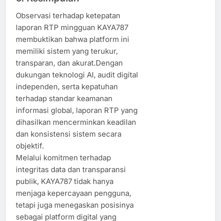
Observasi terhadap ketepatan
laporan RTP mingguan KAYA787
membuktikan bahwa platform ini
memiliki sistem yang terukur,
transparan, dan akurat.Dengan
dukungan teknologi AI, audit digital
independen, serta kepatuhan
terhadap standar keamanan
informasi global, laporan RTP yang
dihasilkan mencerminkan keadilan
dan konsistensi sistem secara
objektif.
Melalui komitmen terhadap
integritas data dan transparansi
publik, KAYA787 tidak hanya
menjaga kepercayaan pengguna,
tetapi juga menegaskan posisinya
sebagai platform digital yang