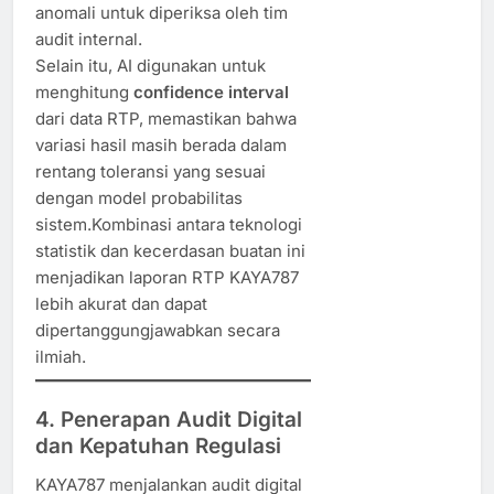
anomali untuk diperiksa oleh tim
audit internal.
Selain itu, AI digunakan untuk
menghitung
confidence interval
dari data RTP, memastikan bahwa
variasi hasil masih berada dalam
rentang toleransi yang sesuai
dengan model probabilitas
sistem.Kombinasi antara teknologi
statistik dan kecerdasan buatan ini
menjadikan laporan RTP KAYA787
lebih akurat dan dapat
dipertanggungjawabkan secara
ilmiah.
4. Penerapan Audit Digital
dan Kepatuhan Regulasi
KAYA787 menjalankan audit digital