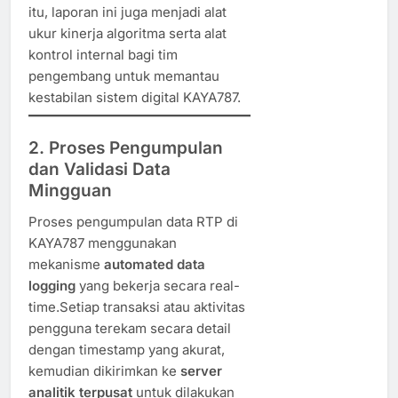
itu, laporan ini juga menjadi alat
ukur kinerja algoritma serta alat
kontrol internal bagi tim
pengembang untuk memantau
kestabilan sistem digital KAYA787.
2. Proses Pengumpulan
dan Validasi Data
Mingguan
Proses pengumpulan data RTP di
KAYA787 menggunakan
mekanisme
automated data
logging
yang bekerja secara real-
time.Setiap transaksi atau aktivitas
pengguna terekam secara detail
dengan timestamp yang akurat,
kemudian dikirimkan ke
server
analitik terpusat
untuk dilakukan