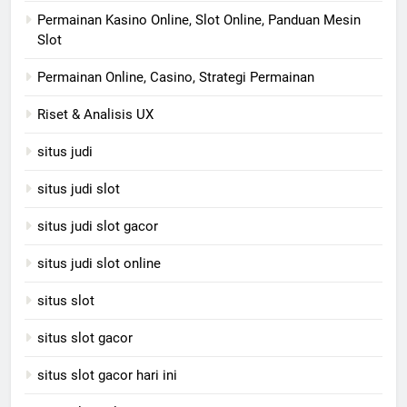
Permainan Kasino Online, Slot Online, Panduan Mesin
Slot
Permainan Online, Casino, Strategi Permainan
Riset & Analisis UX
situs judi
situs judi slot
situs judi slot gacor
situs judi slot online
situs slot
situs slot gacor
situs slot gacor hari ini