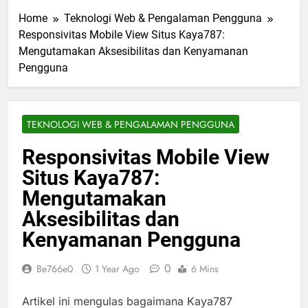
Home
Teknologi Web & Pengalaman Pengguna
Responsivitas Mobile View Situs Kaya787:
Mengutamakan Aksesibilitas dan Kenyamanan
Pengguna
TEKNOLOGI WEB & PENGALAMAN PENGGUNA
Responsivitas Mobile View
Situs Kaya787:
Mengutamakan
Aksesibilitas dan
Kenyamanan Pengguna
0
Be766e0
1 Year Ago
6 Mins
Artikel ini mengulas bagaimana Kaya787