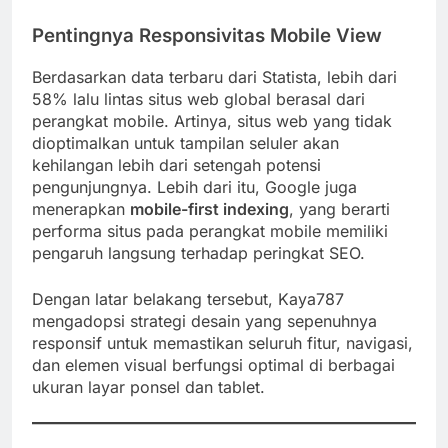
Pentingnya Responsivitas Mobile View
Berdasarkan data terbaru dari Statista, lebih dari
58% lalu lintas situs web global berasal dari
perangkat mobile. Artinya, situs web yang tidak
dioptimalkan untuk tampilan seluler akan
kehilangan lebih dari setengah potensi
pengunjungnya. Lebih dari itu, Google juga
menerapkan
mobile-first indexing
, yang berarti
performa situs pada perangkat mobile memiliki
pengaruh langsung terhadap peringkat SEO.
Dengan latar belakang tersebut, Kaya787
mengadopsi strategi desain yang sepenuhnya
responsif untuk memastikan seluruh fitur, navigasi,
dan elemen visual berfungsi optimal di berbagai
ukuran layar ponsel dan tablet.