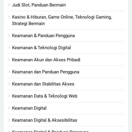
Judi Slot, Panduan Bermain
Kasino & Hiburan, Game Online, Teknologi Gaming,
Strategi Bermain
Keamanan & Panduan Pengguna
Keamanan & Teknologi Digital
Keamanan Akun dan Akses Pribadi
Keamanan dan Panduan Pengguna
Keamanan dan Stabilitas Akses
Keamanan Data & Teknologi Web
Keamanan Digital
Keamanan Digital & Aksesibilitas