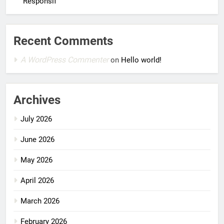
Responsif
Recent Comments
A WordPress Commenter
on
Hello world!
Archives
July 2026
June 2026
May 2026
April 2026
March 2026
February 2026