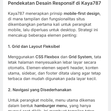
Pendekatan Desain Responsif di Kaya787
Kaya787 menerapkan prinsip
mobile-first design
,
di mana tampilan dan fungsionalitas situs
dikembangkan pertama kali untuk perangkat
mobile, lalu diperluas untuk desktop. Strategi ini
mencakup beberapa elemen penting:
1.
Grid dan Layout Fleksibel
Menggunakan
CSS Flexbox
dan
Grid System
, tata
letak halaman menyesuaikan lebar layar secara
otomatis. Elemen-elemen seperti header, konten
utama, sidebar, dan footer ditata ulang agar tetap
terbaca dan mudah digunakan pada layar kecil.
2.
Navigasi yang Disederhanakan
Untuk perangkat mobile, menu utama dikemas
dalam bentuk
hamburger menu
, yang hanya