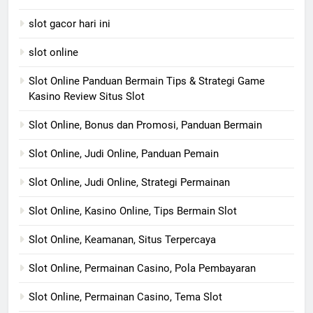
slot gacor hari ini
slot online
Slot Online Panduan Bermain Tips & Strategi Game
Kasino Review Situs Slot
Slot Online, Bonus dan Promosi, Panduan Bermain
Slot Online, Judi Online, Panduan Pemain
Slot Online, Judi Online, Strategi Permainan
Slot Online, Kasino Online, Tips Bermain Slot
Slot Online, Keamanan, Situs Terpercaya
Slot Online, Permainan Casino, Pola Pembayaran
Slot Online, Permainan Casino, Tema Slot