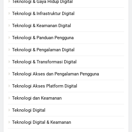
Teknologi & Gaya Hidup Digital
Teknologi & Infrastruktur Digital
Teknologi & Keamanan Digital
Teknologi & Panduan Pengguna
Teknologi & Pengalaman Digital
Teknologi & Transformasi Digital
Teknologi Akses dan Pengalaman Pengguna
Teknologi Akses Platform Digital
Teknologi dan Keamanan
Teknologi Digital
Teknologi Digital & Keamanan