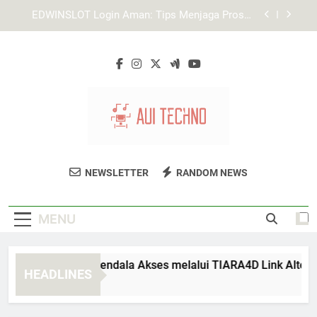
Skip
Cara Memastikan Halaman Login Edwinslot yang
to
Benar untuk Akses Akun Lebih Aman
content
Tips Login Lebah4D agar Akun Tidak Mudah
Diakses Orang Lain
Cara Mengatasi Kendala Akses melalui TIARA4D
Link Alternatif
EDWINSLOT Login Aman: Tips Menjaga Proses
Akses Tetap Stabil
Cara Memastikan Halaman Login Edwinslot yang
Benar untuk Akses Akun Lebih Aman
AUI Techno
Temukan Solusi Teknologi Inovatif Untuk
Tips Login Lebah4D agar Akun Tidak Mudah
NEWSLETTER
RANDOM NEWS
Diakses Orang Lain
Bisnis Anda Di AUI Techno.
MENU
ra Mengatasi Kendala Akses melalui TIARA4D Link Alternatif
HEADLINES
Weeks Ago