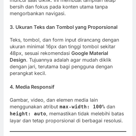
muncul saat diklik. Ini membuat tampilan tetap
bersih dan fokus pada konten utama tanpa
mengorbankan navigasi.
3.
Ukuran Teks dan Tombol yang Proporsional
Teks, tombol, dan form input dirancang dengan
ukuran minimal 16px dan tinggi tombol sekitar
48px, sesuai rekomendasi
Google Material
Design
. Tujuannya adalah agar mudah diklik
dengan jari, terutama bagi pengguna dengan
perangkat kecil.
4.
Media Responsif
Gambar, video, dan elemen media lain
menggunakan atribut
dan
max-width: 100%
, memastikan tidak melebihi batas
height: auto
layar dan tetap proporsional di berbagai resolusi.