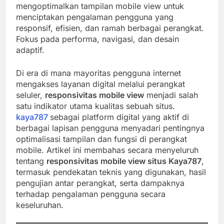
mengoptimalkan tampilan mobile view untuk
menciptakan pengalaman pengguna yang
responsif, efisien, dan ramah berbagai perangkat.
Fokus pada performa, navigasi, dan desain
adaptif.
Di era di mana mayoritas pengguna internet
mengakses layanan digital melalui perangkat
seluler,
responsivitas mobile view
menjadi salah
satu indikator utama kualitas sebuah situs.
kaya787
sebagai platform digital yang aktif di
berbagai lapisan pengguna menyadari pentingnya
optimalisasi tampilan dan fungsi di perangkat
mobile. Artikel ini membahas secara menyeluruh
tentang
responsivitas mobile view situs Kaya787
,
termasuk pendekatan teknis yang digunakan, hasil
pengujian antar perangkat, serta dampaknya
terhadap pengalaman pengguna secara
keseluruhan.