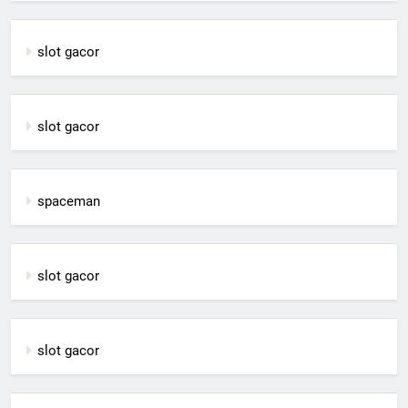
slot gacor
slot gacor
spaceman
slot gacor
slot gacor