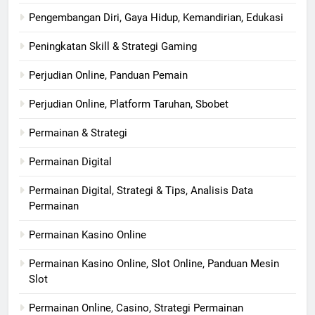
Pengembangan Diri, Gaya Hidup, Kemandirian, Edukasi
Peningkatan Skill & Strategi Gaming
Perjudian Online, Panduan Pemain
Perjudian Online, Platform Taruhan, Sbobet
Permainan & Strategi
Permainan Digital
Permainan Digital, Strategi & Tips, Analisis Data
Permainan
Permainan Kasino Online
Permainan Kasino Online, Slot Online, Panduan Mesin
Slot
Permainan Online, Casino, Strategi Permainan