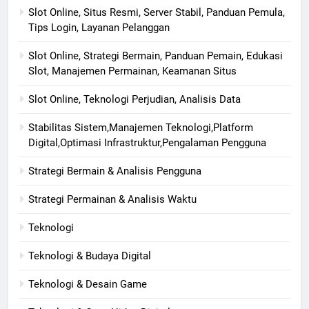
Slot Online, Situs Resmi, Server Stabil, Panduan Pemula,
Tips Login, Layanan Pelanggan
Slot Online, Strategi Bermain, Panduan Pemain, Edukasi
Slot, Manajemen Permainan, Keamanan Situs
Slot Online, Teknologi Perjudian, Analisis Data
Stabilitas Sistem,Manajemen Teknologi,Platform
Digital,Optimasi Infrastruktur,Pengalaman Pengguna
Strategi Bermain & Analisis Pengguna
Strategi Permainan & Analisis Waktu
Teknologi
Teknologi & Budaya Digital
Teknologi & Desain Game