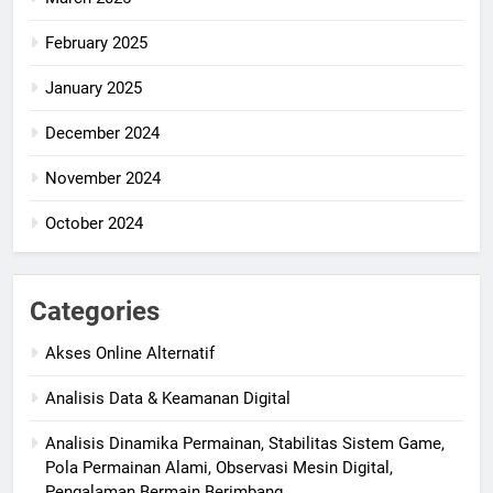
February 2025
January 2025
December 2024
November 2024
October 2024
Categories
Akses Online Alternatif
Analisis Data & Keamanan Digital
Analisis Dinamika Permainan, Stabilitas Sistem Game,
Pola Permainan Alami, Observasi Mesin Digital,
Pengalaman Bermain Berimbang