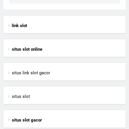
link slot
situs slot online
situs link slot gacor
situs slot
situs slot gacor