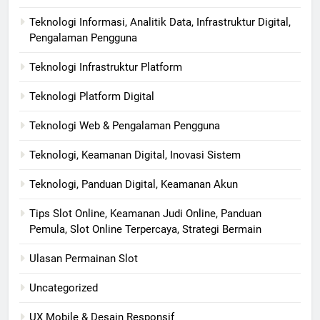
Teknologi Informasi, Analitik Data, Infrastruktur Digital,
Pengalaman Pengguna
Teknologi Infrastruktur Platform
Teknologi Platform Digital
Teknologi Web & Pengalaman Pengguna
Teknologi, Keamanan Digital, Inovasi Sistem
Teknologi, Panduan Digital, Keamanan Akun
Tips Slot Online, Keamanan Judi Online, Panduan
Pemula, Slot Online Terpercaya, Strategi Bermain
Ulasan Permainan Slot
Uncategorized
UX Mobile & Desain Responsif