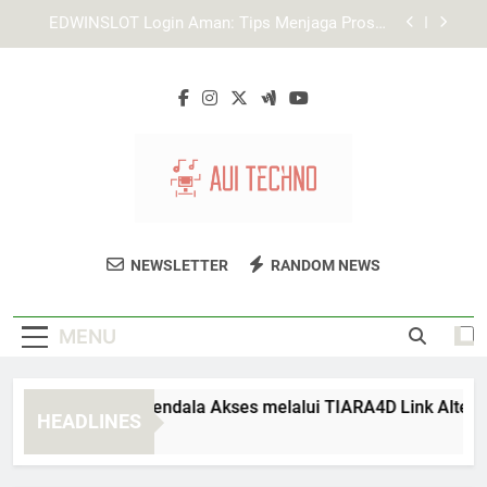
Skip
Cara Memastikan Halaman Login Edwinslot yang
to
Benar untuk Akses Akun Lebih Aman
content
Tips Login Lebah4D agar Akun Tidak Mudah
Diakses Orang Lain
Cara Mengatasi Kendala Akses melalui TIARA4D
Link Alternatif
EDWINSLOT Login Aman: Tips Menjaga Proses
Akses Tetap Stabil
Cara Memastikan Halaman Login Edwinslot yang
Benar untuk Akses Akun Lebih Aman
AUI Techno
Temukan Solusi Teknologi Inovatif Untuk
Tips Login Lebah4D agar Akun Tidak Mudah
NEWSLETTER
RANDOM NEWS
Diakses Orang Lain
Bisnis Anda Di AUI Techno.
MENU
ra Mengatasi Kendala Akses melalui TIARA4D Link Alternatif
HEADLINES
Weeks Ago