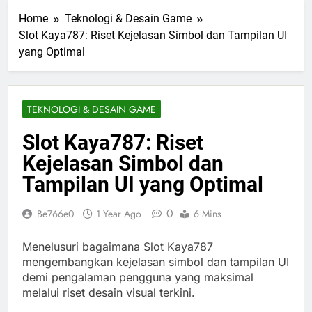
Home
Teknologi & Desain Game
Slot Kaya787: Riset Kejelasan Simbol dan Tampilan UI
yang Optimal
TEKNOLOGI & DESAIN GAME
Slot Kaya787: Riset
Kejelasan Simbol dan
Tampilan UI yang Optimal
0
Be766e0
1 Year Ago
6 Mins
Menelusuri bagaimana Slot Kaya787
mengembangkan kejelasan simbol dan tampilan UI
demi pengalaman pengguna yang maksimal
melalui riset desain visual terkini.