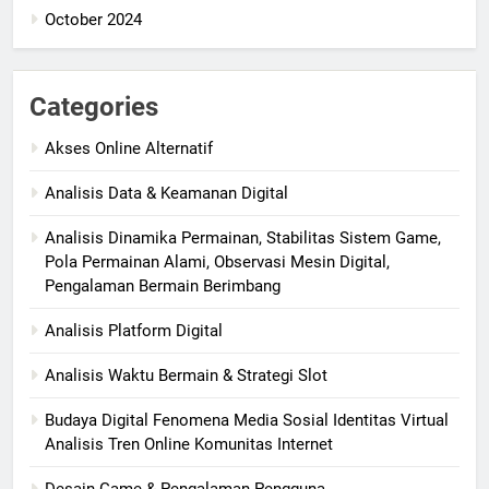
October 2024
Categories
Akses Online Alternatif
Analisis Data & Keamanan Digital
Analisis Dinamika Permainan, Stabilitas Sistem Game,
Pola Permainan Alami, Observasi Mesin Digital,
Pengalaman Bermain Berimbang
Analisis Platform Digital
Analisis Waktu Bermain & Strategi Slot
Budaya Digital Fenomena Media Sosial Identitas Virtual
Analisis Tren Online Komunitas Internet
Desain Game & Pengalaman Pengguna