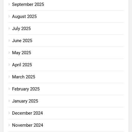
September 2025
August 2025
July 2025
June 2025
May 2025
April 2025
March 2025
February 2025
January 2025
December 2024
November 2024