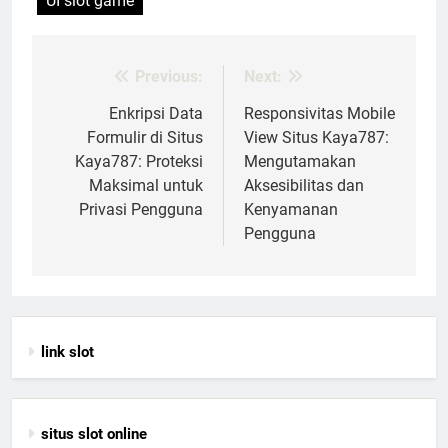
UI slot game
Previous:
Next:
Post
navigation
Enkripsi Data
Responsivitas Mobile
Formulir di Situs
View Situs Kaya787:
Kaya787: Proteksi
Mengutamakan
Maksimal untuk
Aksesibilitas dan
Privasi Pengguna
Kenyamanan
Pengguna
link slot
situs slot online