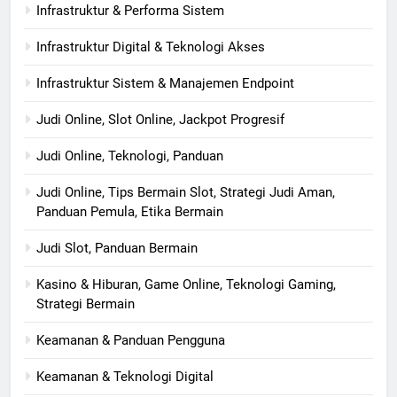
Infrastruktur & Performa Sistem
Infrastruktur Digital & Teknologi Akses
Infrastruktur Sistem & Manajemen Endpoint
Judi Online, Slot Online, Jackpot Progresif
Judi Online, Teknologi, Panduan
Judi Online, Tips Bermain Slot, Strategi Judi Aman,
Panduan Pemula, Etika Bermain
Judi Slot, Panduan Bermain
Kasino & Hiburan, Game Online, Teknologi Gaming,
Strategi Bermain
Keamanan & Panduan Pengguna
Keamanan & Teknologi Digital