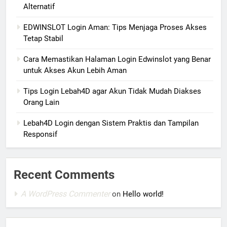
Alternatif
EDWINSLOT Login Aman: Tips Menjaga Proses Akses
Tetap Stabil
Cara Memastikan Halaman Login Edwinslot yang Benar
untuk Akses Akun Lebih Aman
Tips Login Lebah4D agar Akun Tidak Mudah Diakses
Orang Lain
Lebah4D Login dengan Sistem Praktis dan Tampilan
Responsif
Recent Comments
A WordPress Commenter
on
Hello world!