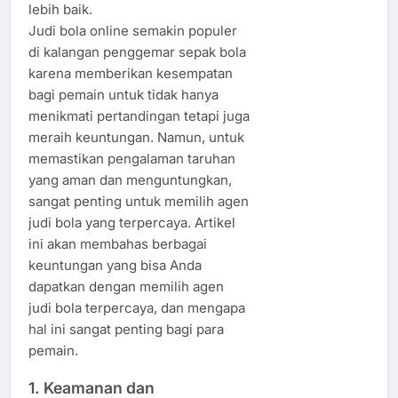
lebih baik.
Judi bola online semakin populer
di kalangan penggemar sepak bola
karena memberikan kesempatan
bagi pemain untuk tidak hanya
menikmati pertandingan tetapi juga
meraih keuntungan. Namun, untuk
memastikan pengalaman taruhan
yang aman dan menguntungkan,
sangat penting untuk memilih agen
judi bola yang terpercaya. Artikel
ini akan membahas berbagai
keuntungan yang bisa Anda
dapatkan dengan memilih agen
judi bola terpercaya, dan mengapa
hal ini sangat penting bagi para
pemain.
1.
Keamanan dan