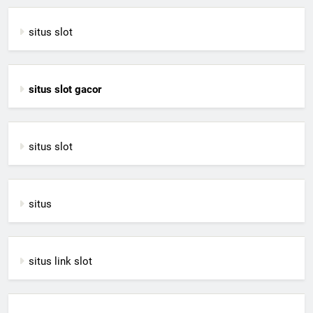
situs slot
situs slot gacor
situs slot
situs
situs link slot