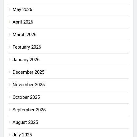
May 2026
April 2026
March 2026
February 2026
January 2026
December 2025
November 2025
October 2025
September 2025
August 2025
July 2025