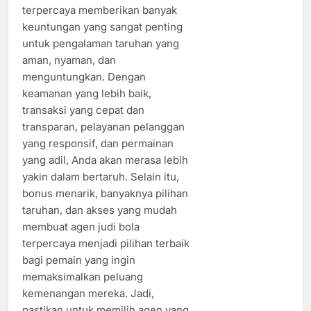
terpercaya memberikan banyak
keuntungan yang sangat penting
untuk pengalaman taruhan yang
aman, nyaman, dan
menguntungkan. Dengan
keamanan yang lebih baik,
transaksi yang cepat dan
transparan, pelayanan pelanggan
yang responsif, dan permainan
yang adil, Anda akan merasa lebih
yakin dalam bertaruh. Selain itu,
bonus menarik, banyaknya pilihan
taruhan, dan akses yang mudah
membuat agen judi bola
terpercaya menjadi pilihan terbaik
bagi pemain yang ingin
memaksimalkan peluang
kemenangan mereka. Jadi,
pastikan untuk memilih agen yang