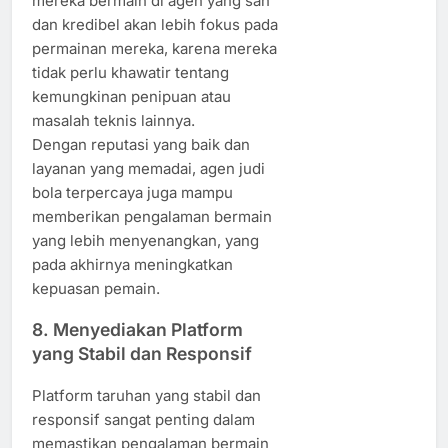
mereka bermain di agen yang sah
dan kredibel akan lebih fokus pada
permainan mereka, karena mereka
tidak perlu khawatir tentang
kemungkinan penipuan atau
masalah teknis lainnya.
Dengan reputasi yang baik dan
layanan yang memadai, agen judi
bola terpercaya juga mampu
memberikan pengalaman bermain
yang lebih menyenangkan, yang
pada akhirnya meningkatkan
kepuasan pemain.
8.
Menyediakan Platform
yang Stabil dan Responsif
Platform taruhan yang stabil dan
responsif sangat penting dalam
memastikan pengalaman bermain