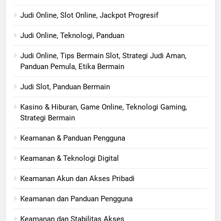
Judi Online, Slot Online, Jackpot Progresif
Judi Online, Teknologi, Panduan
Judi Online, Tips Bermain Slot, Strategi Judi Aman,
Panduan Pemula, Etika Bermain
Judi Slot, Panduan Bermain
Kasino & Hiburan, Game Online, Teknologi Gaming,
Strategi Bermain
Keamanan & Panduan Pengguna
Keamanan & Teknologi Digital
Keamanan Akun dan Akses Pribadi
Keamanan dan Panduan Pengguna
Keamanan dan Stabilitas Akses