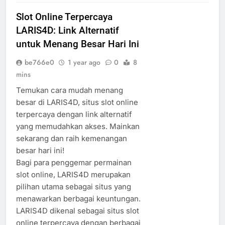
Slot Online Terpercaya
LARIS4D: Link Alternatif
untuk Menang Besar Hari Ini
be766e0
1 year ago
0
8
mins
Temukan cara mudah menang
besar di LARIS4D, situs slot online
terpercaya dengan link alternatif
yang memudahkan akses. Mainkan
sekarang dan raih kemenangan
besar hari ini!
Bagi para penggemar permainan
slot online, LARIS4D merupakan
pilihan utama sebagai situs yang
menawarkan berbagai keuntungan.
LARIS4D dikenal sebagai situs slot
online terpercaya dengan berbagai