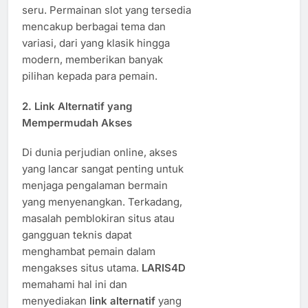
seru. Permainan slot yang tersedia
mencakup berbagai tema dan
variasi, dari yang klasik hingga
modern, memberikan banyak
pilihan kepada para pemain.
2. Link Alternatif yang
Mempermudah Akses
Di dunia perjudian online, akses
yang lancar sangat penting untuk
menjaga pengalaman bermain
yang menyenangkan. Terkadang,
masalah pemblokiran situs atau
gangguan teknis dapat
menghambat pemain dalam
mengakses situs utama.
LARIS4D
memahami hal ini dan
menyediakan
link alternatif
yang