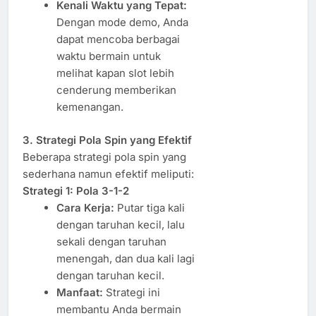
Kenali Waktu yang Tepat:
Dengan mode demo, Anda
dapat mencoba berbagai
waktu bermain untuk
melihat kapan slot lebih
cenderung memberikan
kemenangan.
3. Strategi Pola Spin yang Efektif
Beberapa strategi pola spin yang
sederhana namun efektif meliputi:
Strategi 1: Pola 3-1-2
Cara Kerja:
Putar tiga kali
dengan taruhan kecil, lalu
sekali dengan taruhan
menengah, dan dua kali lagi
dengan taruhan kecil.
Manfaat:
Strategi ini
membantu Anda bermain