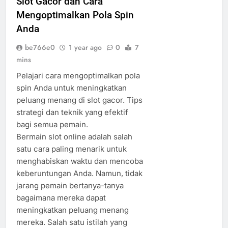
Slot Gacor dan Cara
Mengoptimalkan Pola Spin
Anda
be766e0
1 year ago
0
7
mins
Pelajari cara mengoptimalkan pola
spin Anda untuk meningkatkan
peluang menang di slot gacor. Tips
strategi dan teknik yang efektif
bagi semua pemain.
Bermain slot online adalah salah
satu cara paling menarik untuk
menghabiskan waktu dan mencoba
keberuntungan Anda. Namun, tidak
jarang pemain bertanya-tanya
bagaimana mereka dapat
meningkatkan peluang menang
mereka. Salah satu istilah yang