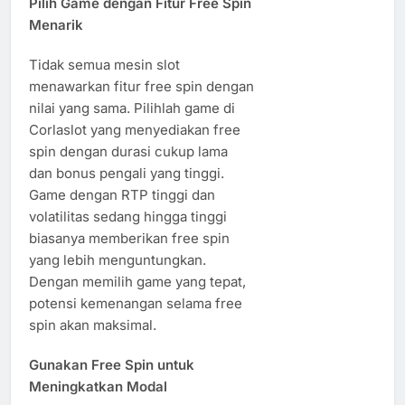
Pilih Game dengan Fitur Free Spin
Menarik
Tidak semua mesin slot
menawarkan fitur free spin dengan
nilai yang sama. Pilihlah game di
Corlaslot yang menyediakan free
spin dengan durasi cukup lama
dan bonus pengali yang tinggi.
Game dengan RTP tinggi dan
volatilitas sedang hingga tinggi
biasanya memberikan free spin
yang lebih menguntungkan.
Dengan memilih game yang tepat,
potensi kemenangan selama free
spin akan maksimal.
Gunakan Free Spin untuk
Meningkatkan Modal