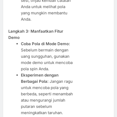
sesi, tinjau kembali catatan
Anda untuk melihat pola
yang mungkin membantu
Anda.
Langkah 3: Manfaatkan Fitur
Demo
Coba Pola di Mode Demo:
Sebelum bermain dengan
uang sungguhan, gunakan
mode demo untuk mencoba
pola spin Anda.
Eksperimen dengan
Berbagai Pola:
Jangan ragu
untuk mencoba pola yang
berbeda, seperti menambah
atau mengurangi jumlah
putaran sebelum
meningkatkan taruhan.