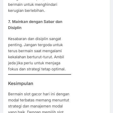
bermain untuk menghindari
kerugian berlebihan.
7. Mainkan dengan Sabar dan
Disiplin
Kesabaran dan disiplin sangat
penting. Jangan tergoda untuk
terus bermain saat mengalami
kekalahan berturut-turut. Ambil
jeda jika perlu untuk menjaga
fokus dan strategi tetap optimal.
Kesimpulan
Bermain slot gacor hari ini dengan
modal terbatas memang menuntut
strategi dan manajemen modal
yang baik. Dengan memilih slot