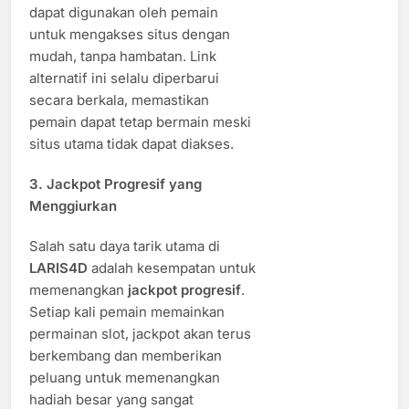
dapat digunakan oleh pemain
untuk mengakses situs dengan
mudah, tanpa hambatan. Link
alternatif ini selalu diperbarui
secara berkala, memastikan
pemain dapat tetap bermain meski
situs utama tidak dapat diakses.
3. Jackpot Progresif yang
Menggiurkan
Salah satu daya tarik utama di
LARIS4D
adalah kesempatan untuk
memenangkan
jackpot progresif
.
Setiap kali pemain memainkan
permainan slot, jackpot akan terus
berkembang dan memberikan
peluang untuk memenangkan
hadiah besar yang sangat