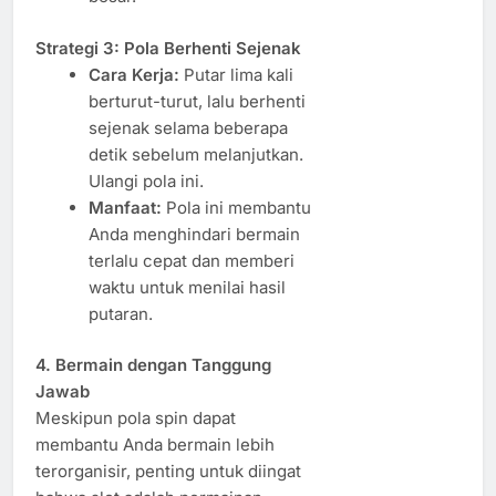
Strategi 3: Pola Berhenti Sejenak
Cara Kerja:
Putar lima kali
berturut-turut, lalu berhenti
sejenak selama beberapa
detik sebelum melanjutkan.
Ulangi pola ini.
Manfaat:
Pola ini membantu
Anda menghindari bermain
terlalu cepat dan memberi
waktu untuk menilai hasil
putaran.
4. Bermain dengan Tanggung
Jawab
Meskipun pola spin dapat
membantu Anda bermain lebih
terorganisir, penting untuk diingat