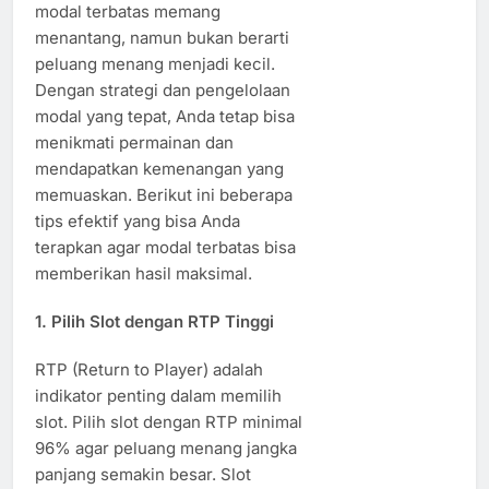
modal terbatas memang
menantang, namun bukan berarti
peluang menang menjadi kecil.
Dengan strategi dan pengelolaan
modal yang tepat, Anda tetap bisa
menikmati permainan dan
mendapatkan kemenangan yang
memuaskan. Berikut ini beberapa
tips efektif yang bisa Anda
terapkan agar modal terbatas bisa
memberikan hasil maksimal.
1. Pilih Slot dengan RTP Tinggi
RTP (Return to Player) adalah
indikator penting dalam memilih
slot. Pilih slot dengan RTP minimal
96% agar peluang menang jangka
panjang semakin besar. Slot