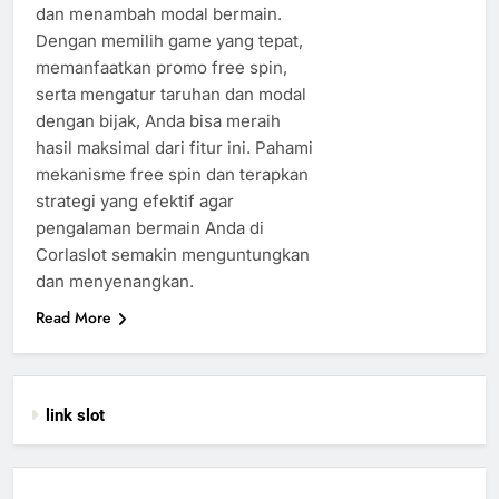
dan menambah modal bermain.
Dengan memilih game yang tepat,
memanfaatkan promo free spin,
serta mengatur taruhan dan modal
dengan bijak, Anda bisa meraih
hasil maksimal dari fitur ini. Pahami
mekanisme free spin dan terapkan
strategi yang efektif agar
pengalaman bermain Anda di
Corlaslot semakin menguntungkan
dan menyenangkan.
Read More
link slot