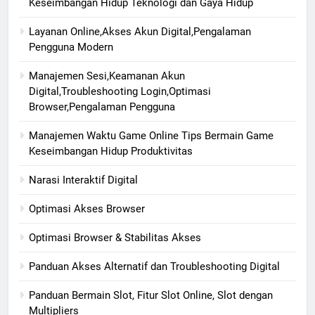
Keseimbangan Hidup Teknologi dan Gaya Hidup
Layanan Online,Akses Akun Digital,Pengalaman
Pengguna Modern
Manajemen Sesi,Keamanan Akun
Digital,Troubleshooting Login,Optimasi
Browser,Pengalaman Pengguna
Manajemen Waktu Game Online Tips Bermain Game
Keseimbangan Hidup Produktivitas
Narasi Interaktif Digital
Optimasi Akses Browser
Optimasi Browser & Stabilitas Akses
Panduan Akses Alternatif dan Troubleshooting Digital
Panduan Bermain Slot, Fitur Slot Online, Slot dengan
Multipliers