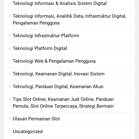
Teknologi Informasi & Analisis Sistem Digital
Teknologi Informasi, Analitik Data, Infrastruktur Digital,
Pengalaman Pengguna
Teknologi Infrastruktur Platform
Teknologi Platform Digital
Teknologi Web & Pengalaman Pengguna
Teknologi, Keamanan Digital, Inovasi Sistem
Teknologi, Panduan Digital, Keamanan Akun
Tips Slot Online, Keamanan Judi Online, Panduan
Pemula, Slot Online Terpercaya, Strategi Bermain
Ulasan Permainan Slot
Uncategorized