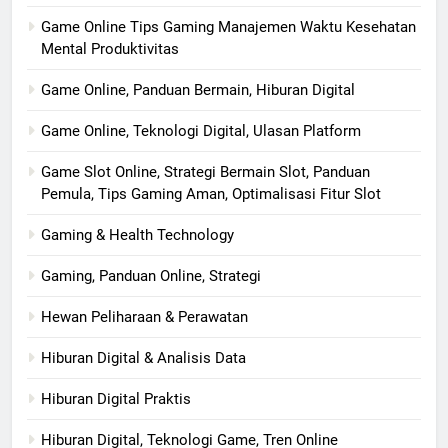
Game Online Tips Gaming Manajemen Waktu Kesehatan
Mental Produktivitas
Game Online, Panduan Bermain, Hiburan Digital
Game Online, Teknologi Digital, Ulasan Platform
Game Slot Online, Strategi Bermain Slot, Panduan
Pemula, Tips Gaming Aman, Optimalisasi Fitur Slot
Gaming & Health Technology
Gaming, Panduan Online, Strategi
Hewan Peliharaan & Perawatan
Hiburan Digital & Analisis Data
Hiburan Digital Praktis
Hiburan Digital, Teknologi Game, Tren Online