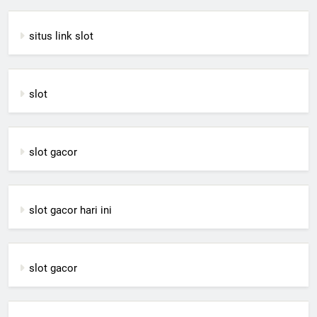
situs link slot
slot
slot gacor
slot gacor hari ini
slot gacor