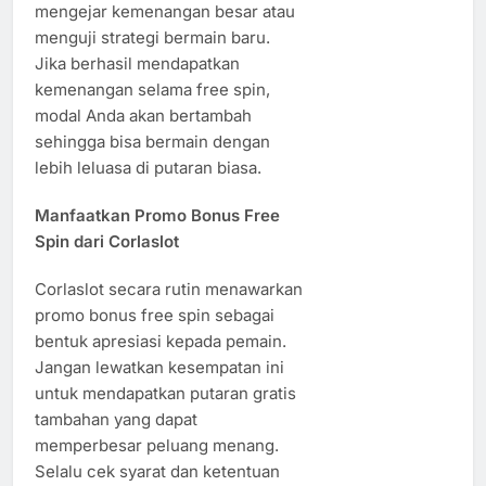
mengejar kemenangan besar atau
menguji strategi bermain baru.
Jika berhasil mendapatkan
kemenangan selama free spin,
modal Anda akan bertambah
sehingga bisa bermain dengan
lebih leluasa di putaran biasa.
Manfaatkan Promo Bonus Free
Spin dari Corlaslot
Corlaslot secara rutin menawarkan
promo bonus free spin sebagai
bentuk apresiasi kepada pemain.
Jangan lewatkan kesempatan ini
untuk mendapatkan putaran gratis
tambahan yang dapat
memperbesar peluang menang.
Selalu cek syarat dan ketentuan