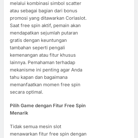
melalui kombinasi simbol scatter
atau sebagai bagian dari bonus
promosi yang ditawarkan Corlaslot.
Saat free spin aktif, pemain akan
mendapatkan sejumlah putaran
gratis dengan keuntungan
tambahan seperti pengali
kemenangan atau fitur khusus
lainnya. Pemahaman terhadap
mekanisme ini penting agar Anda
tahu kapan dan bagaimana
memanfaatkan momen free spin
secara optimal.
Pilih Game dengan Fitur Free Spin
Menarik
Tidak semua mesin slot
menawarkan fitur free spin dengan