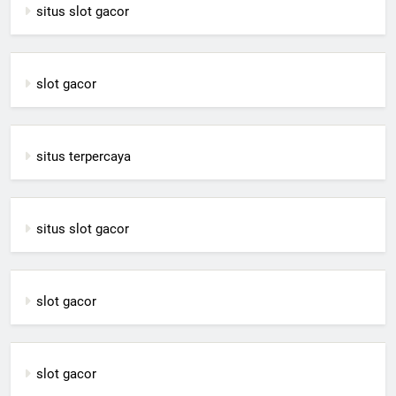
situs slot gacor
slot gacor
situs terpercaya
situs slot gacor
slot gacor
slot gacor