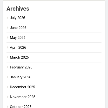
Archives
July 2026
June 2026
May 2026
April 2026
March 2026
February 2026
January 2026
December 2025
November 2025
October 2025