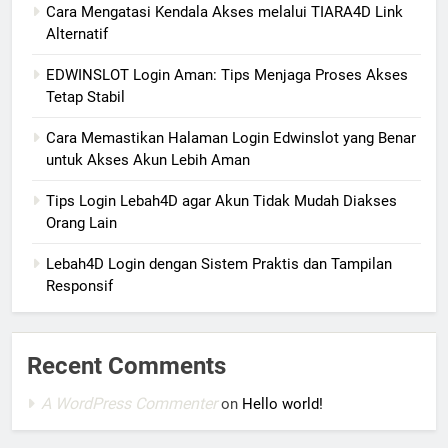
Cara Mengatasi Kendala Akses melalui TIARA4D Link
Alternatif
EDWINSLOT Login Aman: Tips Menjaga Proses Akses
Tetap Stabil
Cara Memastikan Halaman Login Edwinslot yang Benar
untuk Akses Akun Lebih Aman
Tips Login Lebah4D agar Akun Tidak Mudah Diakses
Orang Lain
Lebah4D Login dengan Sistem Praktis dan Tampilan
Responsif
Recent Comments
A WordPress Commenter
on
Hello world!