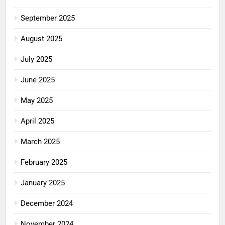
September 2025
August 2025
July 2025
June 2025
May 2025
April 2025
March 2025
February 2025
January 2025
December 2024
November 2024