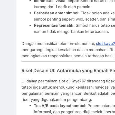
Identifikasi visual cepat:
Simbol harus bisa 
kurang dari 1 detik oleh pemain.
Perbedaan antar simbol:
Tidak boleh ada ke
simbol penting seperti wild, scatter, dan sim
Representasi tematik:
Simbol harus tetap s
namun tidak mengorbankan keterbacaan.
Dengan memastikan elemen-elemen ini,
slot kaya
mengurangi tingkat kesalahan dalam memahami fit
meningkatkan responsivitas pemain terhadap hasil 
Riset Desain UI: Antarmuka yang Ramah P
UI dalam permainan slot di Kaya787 dirancang tidak
tetapi juga untuk mendukung kejelasan, navigasi y
pengalaman bermain yang lancar. Berikut adalah b
riset yang digunakan tim pengembang:
Tes A/B pada layout tombol:
Penempatan tom
informasi, dan pengaturan diuji melalui berba