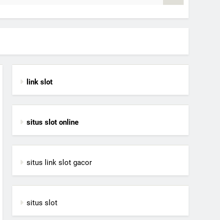
link slot
situs slot online
situs link slot gacor
situs slot