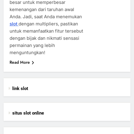
besar untuk memperbesar
kemenangan dari taruhan awal
Anda. Jadi, saat Anda menemukan
slot
dengan multipliers, pastikan
untuk memanfaatkan fitur tersebut
dengan bijak dan nikmati sensasi
permainan yang lebih
menguntungkan!
Read More
link slot
situs slot online