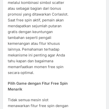
melalui kombinasi simbol scatter
atau sebagai bagian dari bonus
promosi yang ditawarkan Corlaslot.
Saat free spin aktif, pemain akan
mendapatkan sejumlah putaran
gratis dengan keuntungan
tambahan seperti pengali
kemenangan atau fitur khusus
lainnya. Pemahaman terhadap
mekanisme ini penting agar Anda
tahu kapan dan bagaimana
memanfaatkan momen free spin
secara optimal.
Pilih Game dengan Fitur Free Spin
Menarik
Tidak semua mesin slot
menawarkan fitur free spin dengan