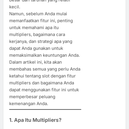
kecil.
Namun, sebelum Anda mulai
memanfaatkan fitur ini, penting
untuk memahami apa itu
multipliers, bagaimana cara
kerjanya, dan strategi apa yang
dapat Anda gunakan untuk
memaksimalkan keuntungan Anda.
Dalam artikel ini, kita akan
membahas semua yang perlu Anda
ketahui tentang slot dengan fitur
multipliers dan bagaimana Anda
dapat menggunakan fitur ini untuk
memperbesar peluang
kemenangan Anda.
1. Apa Itu Multipliers?