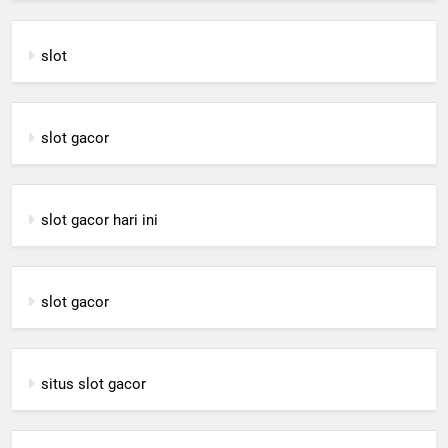
slot
slot gacor
slot gacor hari ini
slot gacor
situs slot gacor