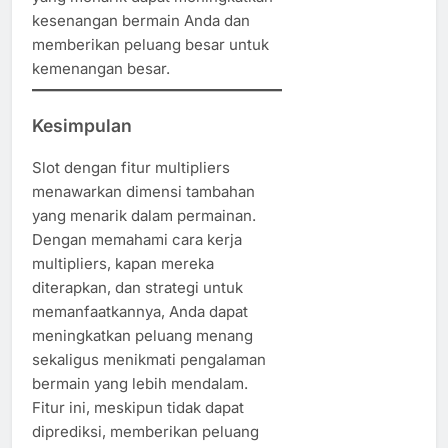
kesenangan bermain Anda dan
memberikan peluang besar untuk
kemenangan besar.
Kesimpulan
Slot dengan fitur multipliers
menawarkan dimensi tambahan
yang menarik dalam permainan.
Dengan memahami cara kerja
multipliers, kapan mereka
diterapkan, dan strategi untuk
memanfaatkannya, Anda dapat
meningkatkan peluang menang
sekaligus menikmati pengalaman
bermain yang lebih mendalam.
Fitur ini, meskipun tidak dapat
diprediksi, memberikan peluang