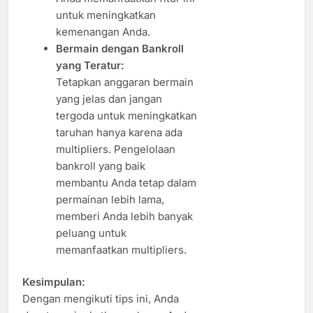
untuk meningkatkan
kemenangan Anda.
Bermain dengan Bankroll
yang Teratur:
Tetapkan anggaran bermain
yang jelas dan jangan
tergoda untuk meningkatkan
taruhan hanya karena ada
multipliers. Pengelolaan
bankroll yang baik
membantu Anda tetap dalam
permainan lebih lama,
memberi Anda lebih banyak
peluang untuk
memanfaatkan multipliers.
Kesimpulan:
Dengan mengikuti tips ini, Anda