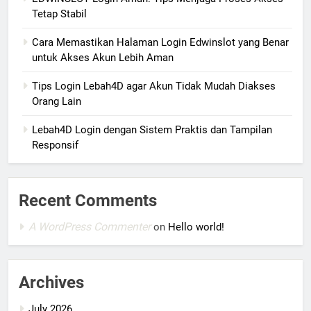
Tetap Stabil
Cara Memastikan Halaman Login Edwinslot yang Benar
untuk Akses Akun Lebih Aman
Tips Login Lebah4D agar Akun Tidak Mudah Diakses
Orang Lain
Lebah4D Login dengan Sistem Praktis dan Tampilan
Responsif
Recent Comments
A WordPress Commenter
on
Hello world!
Archives
July 2026