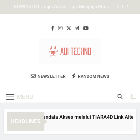
Skip
Cara Memastikan Halaman Login Edwinslot yang
to
Benar untuk Akses Akun Lebih Aman
content
Tips Login Lebah4D agar Akun Tidak Mudah
Diakses Orang Lain
Cara Mengatasi Kendala Akses melalui TIARA4D
Link Alternatif
EDWINSLOT Login Aman: Tips Menjaga Proses
Akses Tetap Stabil
Cara Memastikan Halaman Login Edwinslot yang
Benar untuk Akses Akun Lebih Aman
AUI Techno
Temukan Solusi Teknologi Inovatif Untuk
Tips Login Lebah4D agar Akun Tidak Mudah
NEWSLETTER
RANDOM NEWS
Diakses Orang Lain
Bisnis Anda Di AUI Techno.
MENU
a Mengatasi Kendala Akses melalui TIARA4D Link Alternatif
HEADLINES
onth Ago