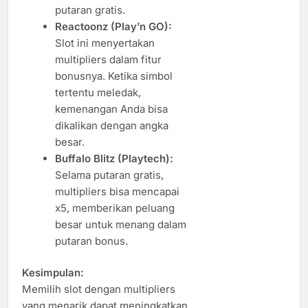
putaran gratis.
Reactoonz (Play’n GO):
Slot ini menyertakan
multipliers dalam fitur
bonusnya. Ketika simbol
tertentu meledak,
kemenangan Anda bisa
dikalikan dengan angka
besar.
Buffalo Blitz (Playtech):
Selama putaran gratis,
multipliers bisa mencapai
x5, memberikan peluang
besar untuk menang dalam
putaran bonus.
Kesimpulan:
Memilih slot dengan multipliers
yang menarik dapat meningkatkan