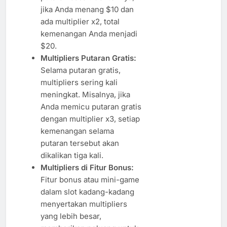
jika Anda menang $10 dan
ada multiplier x2, total
kemenangan Anda menjadi
$20.
Multipliers Putaran Gratis:
Selama putaran gratis,
multipliers sering kali
meningkat. Misalnya, jika
Anda memicu putaran gratis
dengan multiplier x3, setiap
kemenangan selama
putaran tersebut akan
dikalikan tiga kali.
Multipliers di Fitur Bonus:
Fitur bonus atau mini-game
dalam slot kadang-kadang
menyertakan multipliers
yang lebih besar,