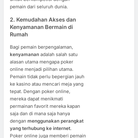
pemain dari seluruh dunia.
2. Kemudahan Akses dan
Kenyamanan Bermain di
Rumah
Bagi pemain berpengalaman,
kenyamanan
adalah salah satu
alasan utama mengapa poker
online menjadi pilihan utama.
Pemain tidak perlu bepergian jauh
ke kasino atau mencari meja yang
tepat. Dengan poker online,
mereka dapat menikmati
permainan favorit mereka kapan
saja dan di mana saja hanya
dengan
menggunakan perangkat
yang terhubung ke internet
.
Poker online juga memberi pemain