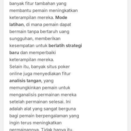
banyak fitur tambahan yang
membantu pemain meningkatkan
keterampilan mereka.
Mode
latihan
, di mana pemain dapat
bermain tanpa bertaruh uang
sungguhan, memberikan
kesempatan untuk
berlatih strategi
baru
dan memperbaiki
keterampilan mereka.
Selain itu, banyak situs poker
online juga menyediakan fitur
analisis tangan
, yang
memungkinkan pemain untuk
menganalisis permainan mereka
setelah permainan selesai. Ini
adalah alat yang sangat berguna
bagi pemain berpengalaman yang
ingin terus meningkatkan
permainannya. Tidak hanya itu,