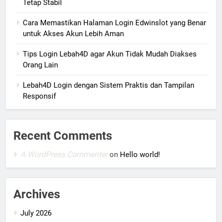
Tetap Stabil
Cara Memastikan Halaman Login Edwinslot yang Benar
untuk Akses Akun Lebih Aman
Tips Login Lebah4D agar Akun Tidak Mudah Diakses
Orang Lain
Lebah4D Login dengan Sistem Praktis dan Tampilan
Responsif
Recent Comments
A WordPress Commenter
on
Hello world!
Archives
July 2026