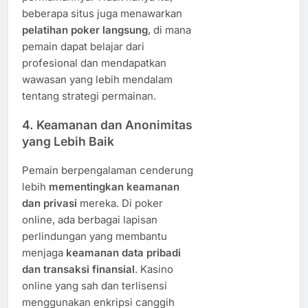
beberapa situs juga menawarkan
pelatihan poker langsung
, di mana
pemain dapat belajar dari
profesional dan mendapatkan
wawasan yang lebih mendalam
tentang strategi permainan.
4. Keamanan dan Anonimitas
yang Lebih Baik
Pemain berpengalaman cenderung
lebih
mementingkan keamanan
dan privasi
mereka. Di poker
online, ada berbagai lapisan
perlindungan yang membantu
menjaga
keamanan data pribadi
dan transaksi finansial
. Kasino
online yang sah dan terlisensi
menggunakan enkripsi canggih