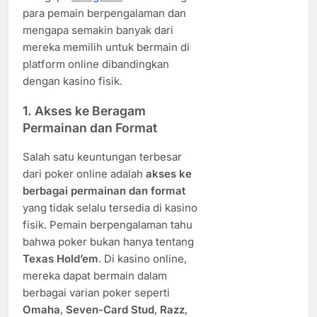
para pemain berpengalaman dan
mengapa semakin banyak dari
mereka memilih untuk bermain di
platform online dibandingkan
dengan kasino fisik.
1. Akses ke Beragam
Permainan dan Format
Salah satu keuntungan terbesar
dari poker online adalah
akses ke
berbagai permainan dan format
yang tidak selalu tersedia di kasino
fisik. Pemain berpengalaman tahu
bahwa poker bukan hanya tentang
Texas Hold’em
. Di kasino online,
mereka dapat bermain dalam
berbagai varian poker seperti
Omaha
,
Seven-Card Stud
,
Razz
,