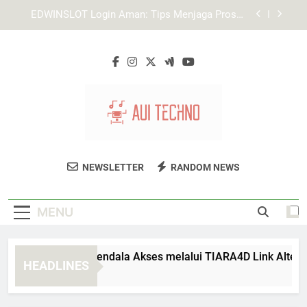
Skip
Cara Memastikan Halaman Login Edwinslot yang
to
Benar untuk Akses Akun Lebih Aman
content
Tips Login Lebah4D agar Akun Tidak Mudah
Diakses Orang Lain
Cara Mengatasi Kendala Akses melalui TIARA4D
Link Alternatif
EDWINSLOT Login Aman: Tips Menjaga Proses
Akses Tetap Stabil
Cara Memastikan Halaman Login Edwinslot yang
Benar untuk Akses Akun Lebih Aman
AUI Techno
Temukan Solusi Teknologi Inovatif Untuk
Tips Login Lebah4D agar Akun Tidak Mudah
NEWSLETTER
RANDOM NEWS
Diakses Orang Lain
Bisnis Anda Di AUI Techno.
MENU
ra Mengatasi Kendala Akses melalui TIARA4D Link Alternatif
HEADLINES
Weeks Ago