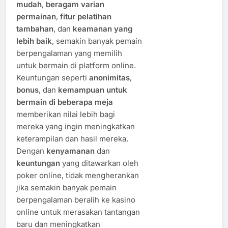
mudah
,
beragam varian
permainan
,
fitur pelatihan
tambahan
, dan
keamanan yang
lebih baik
, semakin banyak pemain
berpengalaman yang memilih
untuk bermain di platform online.
Keuntungan seperti
anonimitas
,
bonus
, dan
kemampuan untuk
bermain di beberapa meja
memberikan nilai lebih bagi
mereka yang ingin meningkatkan
keterampilan dan hasil mereka.
Dengan
kenyamanan
dan
keuntungan
yang ditawarkan oleh
poker online, tidak mengherankan
jika semakin banyak pemain
berpengalaman beralih ke kasino
online untuk merasakan tantangan
baru dan meningkatkan