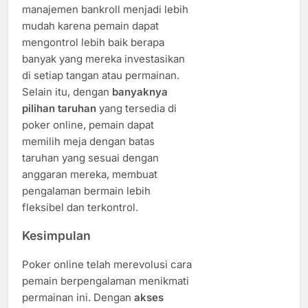
manajemen bankroll menjadi lebih
mudah karena pemain dapat
mengontrol lebih baik berapa
banyak yang mereka investasikan
di setiap tangan atau permainan.
Selain itu, dengan
banyaknya
pilihan taruhan
yang tersedia di
poker online, pemain dapat
memilih meja dengan batas
taruhan yang sesuai dengan
anggaran mereka, membuat
pengalaman bermain lebih
fleksibel dan terkontrol.
Kesimpulan
Poker online telah merevolusi cara
pemain berpengalaman menikmati
permainan ini. Dengan
akses