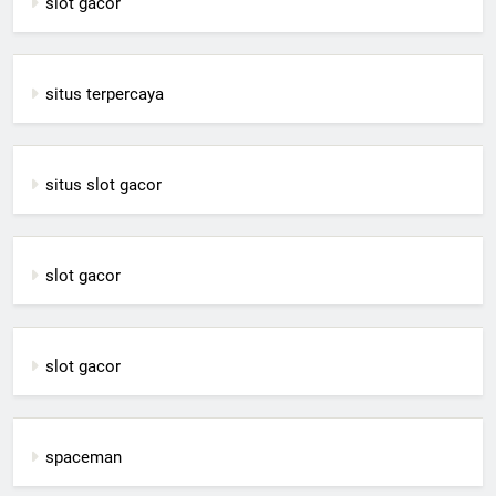
slot gacor
situs terpercaya
situs slot gacor
slot gacor
slot gacor
spaceman