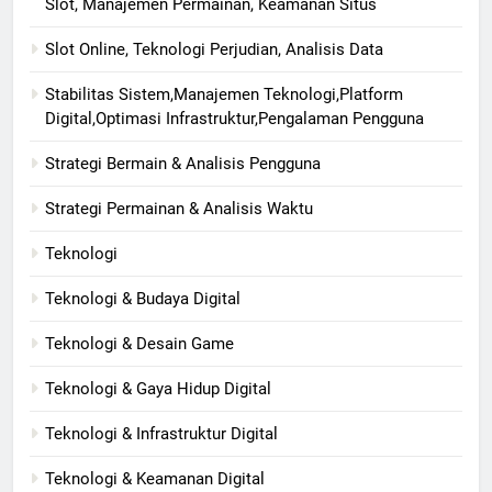
Slot, Manajemen Permainan, Keamanan Situs
Slot Online, Teknologi Perjudian, Analisis Data
Stabilitas Sistem,Manajemen Teknologi,Platform
Digital,Optimasi Infrastruktur,Pengalaman Pengguna
Strategi Bermain & Analisis Pengguna
Strategi Permainan & Analisis Waktu
Teknologi
Teknologi & Budaya Digital
Teknologi & Desain Game
Teknologi & Gaya Hidup Digital
Teknologi & Infrastruktur Digital
Teknologi & Keamanan Digital