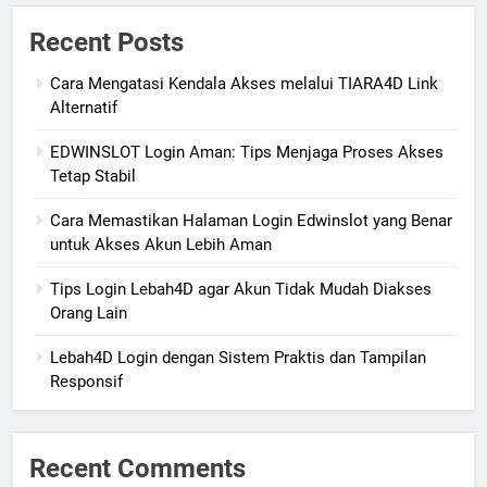
Recent Posts
Cara Mengatasi Kendala Akses melalui TIARA4D Link
Alternatif
EDWINSLOT Login Aman: Tips Menjaga Proses Akses
Tetap Stabil
Cara Memastikan Halaman Login Edwinslot yang Benar
untuk Akses Akun Lebih Aman
Tips Login Lebah4D agar Akun Tidak Mudah Diakses
Orang Lain
Lebah4D Login dengan Sistem Praktis dan Tampilan
Responsif
Recent Comments