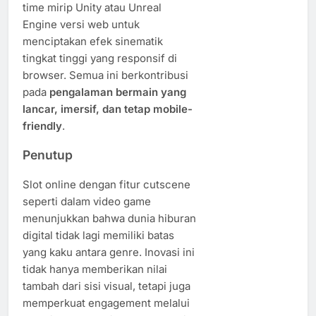
time mirip Unity atau Unreal
Engine versi web untuk
menciptakan efek sinematik
tingkat tinggi yang responsif di
browser. Semua ini berkontribusi
pada
pengalaman bermain yang
lancar, imersif, dan tetap mobile-
friendly
.
Penutup
Slot online dengan fitur cutscene
seperti dalam video game
menunjukkan bahwa dunia hiburan
digital tidak lagi memiliki batas
yang kaku antara genre. Inovasi ini
tidak hanya memberikan nilai
tambah dari sisi visual, tetapi juga
memperkuat engagement melalui