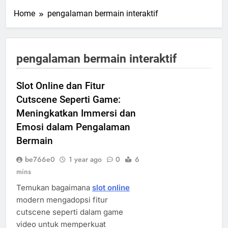
Home
pengalaman bermain interaktif
pengalaman bermain interaktif
Slot Online dan Fitur
Cutscene Seperti Game:
Meningkatkan Immersi dan
Emosi dalam Pengalaman
Bermain
be766e0
1 year ago
0
6
mins
Temukan bagaimana
slot online
modern mengadopsi fitur
cutscene seperti dalam game
video untuk memperkuat