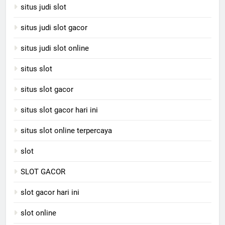
situs judi slot
situs judi slot gacor
situs judi slot online
situs slot
situs slot gacor
situs slot gacor hari ini
situs slot online terpercaya
slot
SLOT GACOR
slot gacor hari ini
slot online