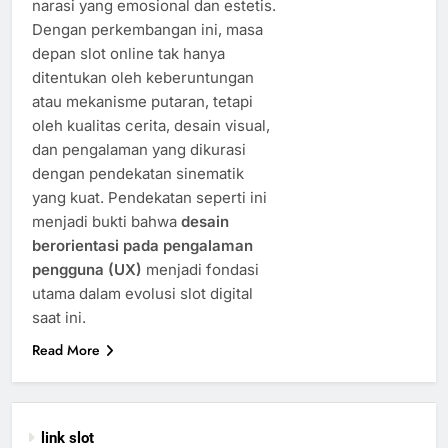
narasi yang emosional dan estetis.
Dengan perkembangan ini, masa
depan slot online tak hanya
ditentukan oleh keberuntungan
atau mekanisme putaran, tetapi
oleh kualitas cerita, desain visual,
dan pengalaman yang dikurasi
dengan pendekatan sinematik
yang kuat. Pendekatan seperti ini
menjadi bukti bahwa
desain
berorientasi pada pengalaman
pengguna (UX)
menjadi fondasi
utama dalam evolusi slot digital
saat ini.
Read More
link slot