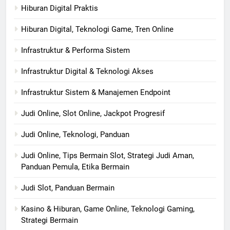
Hiburan Digital Praktis
Hiburan Digital, Teknologi Game, Tren Online
Infrastruktur & Performa Sistem
Infrastruktur Digital & Teknologi Akses
Infrastruktur Sistem & Manajemen Endpoint
Judi Online, Slot Online, Jackpot Progresif
Judi Online, Teknologi, Panduan
Judi Online, Tips Bermain Slot, Strategi Judi Aman,
Panduan Pemula, Etika Bermain
Judi Slot, Panduan Bermain
Kasino & Hiburan, Game Online, Teknologi Gaming,
Strategi Bermain