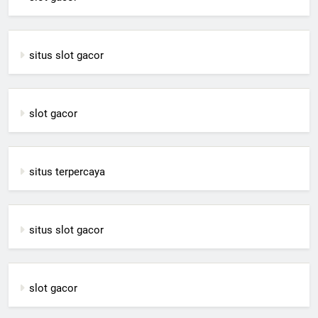
situs slot gacor
slot gacor
situs terpercaya
situs slot gacor
slot gacor