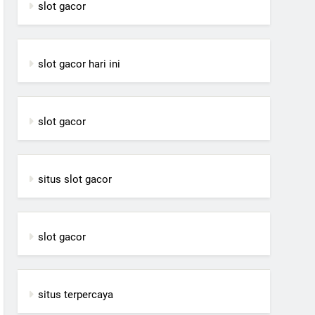
slot gacor
slot gacor hari ini
slot gacor
situs slot gacor
slot gacor
situs terpercaya