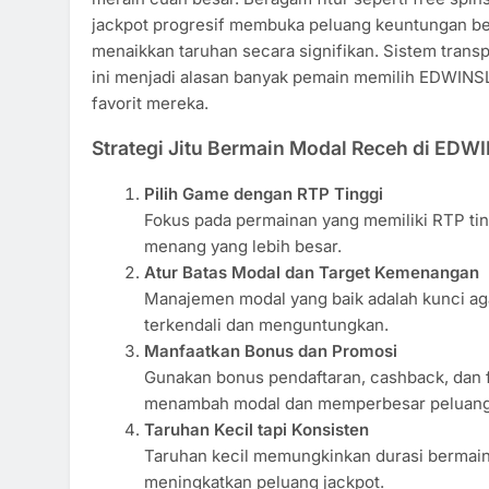
jackpot progresif membuka peluang keuntungan be
menaikkan taruhan secara signifikan. Sistem trans
ini menjadi alasan banyak pemain memilih EDWINS
favorit mereka.
Strategi Jitu Bermain Modal Receh di ED
Pilih Game dengan RTP Tinggi
Fokus pada permainan yang memiliki RTP tin
menang yang lebih besar.
Atur Batas Modal dan Target Kemenangan
Manajemen modal yang baik adalah kunci ag
terkendali dan menguntungkan.
Manfaatkan Bonus dan Promosi
Gunakan bonus pendaftaran, cashback, dan f
menambah modal dan memperbesar peluang
Taruhan Kecil tapi Konsisten
Taruhan kecil memungkinkan durasi bermain
meningkatkan peluang jackpot.