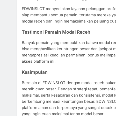
EDWINSLOT menyediakan layanan pelanggan profes
siap membantu semua pemain, terutama mereka y
modal receh dan ingin memaksimalkan peluang cua
Testimoni Pemain Modal Receh
Banyak pemain yang membuktikan bahwa modal r
bisa menghasilkan keuntungan besar dan jackpot 
mengapresiasi keadilan permainan, bonus melimpa
akses platform ini.
Kesimpulan
Bermain di EDWINSLOT dengan modal receh bukan
meraih cuan besar. Dengan strategi tepat, pemanf
maksimal, serta kesabaran dan konsistensi, modal k
berkembang menjadi keuntungan besar. EDWINSL
platform aman dan terpercaya yang sangat cocok 
yang ingin cuan maksimal tanpa modal besar.