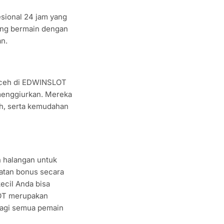
ional 24 jam yang
ang bermain dengan
n.
eceh di EDWINSLOT
menggiurkan. Mereka
h, serta kemudahan
 halangan untuk
aatan bonus secara
ecil Anda bisa
OT merupakan
bagi semua pemain