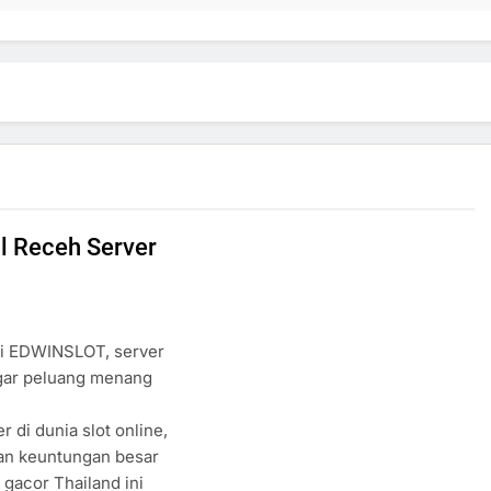
l Receh Server
 di EDWINSLOT, server
 agar peluang menang
di dunia slot online,
an keuntungan besar
gacor Thailand ini