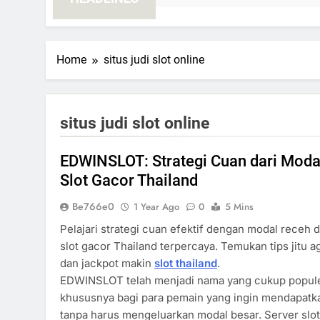
Home
situs judi slot online
situs judi slot online
EDWINSLOT: Strategi Cuan dari Moda
Slot Gacor Thailand
Be766e0
1 Year Ago
0
5 Mins
Pelajari strategi cuan efektif dengan modal receh
slot gacor Thailand terpercaya. Temukan tips jitu
dan jackpot makin
slot thailand
.
EDWINSLOT telah menjadi nama yang cukup populer 
khususnya bagi para pemain yang ingin mendapatk
tanpa harus mengeluarkan modal besar. Server slot 