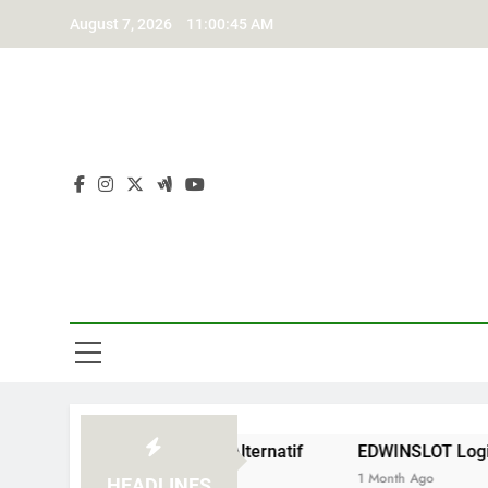
Skip
August 7, 2026
11:00:46 AM
to
content
AUI
Temukan So
i TIARA4D Link Alternatif
EDWINSLOT Login Aman: Tips
1 Month Ago
HEADLINES