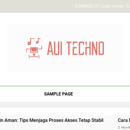
EDWINSLOT Login Aman: Tip
Cara Memastikan Halaman Login Edwinslot yan
Tips Login Lebah4D agar
Cara Mengatasi Kendala 
EDWINSLOT Login Aman: Tip
Cara Memastikan Halaman Login Edwinslot yan
 Techno
lusi Teknologi Inovatif Untuk Bisnis Anda Di AUI Techno.
Tips Login Lebah4D agar
SAMPLE PAGE
 Menjaga Proses Akses Tetap Stabil
Cara Memastikan 
2 Months Ago