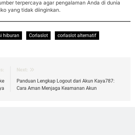
sumber terpercaya agar pengalaman Anda di dunia
siko yang tidak diinginkan.
si hiburan
Corlaslot
corlaslot alternatif
s:
Next:
ke
Panduan Lengkap Logout dari Akun Kaya787:
ya
Cara Aman Menjaga Keamanan Akun