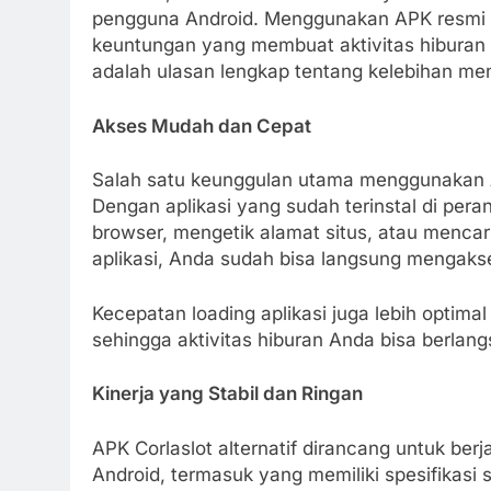
pengguna Android. Menggunakan APK resmi 
keuntungan yang membuat aktivitas hiburan m
adalah ulasan lengkap tentang kelebihan men
Akses Mudah dan Cepat
Salah satu keunggulan utama menggunakan A
Dengan aplikasi yang sudah terinstal di pera
browser, mengetik alamat situs, atau mencari
aplikasi, Anda sudah bisa langsung mengakse
Kecepatan loading aplikasi juga lebih optim
sehingga aktivitas hiburan Anda bisa berlang
Kinerja yang Stabil dan Ringan
APK Corlaslot alternatif dirancang untuk ber
Android, termasuk yang memiliki spesifikasi