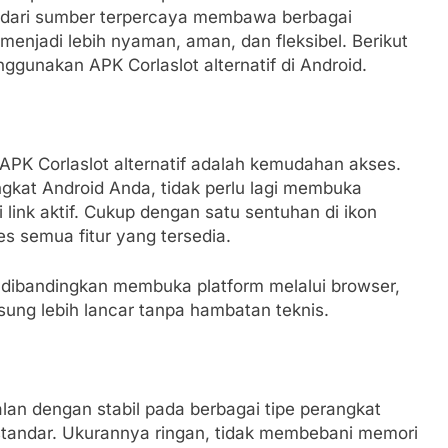
dari sumber terpercaya membawa berbagai
enjadi lebih nyaman, aman, dan fleksibel. Berikut
ggunakan APK Corlaslot alternatif di Android.
PK Corlaslot alternatif adalah kemudahan akses.
ngkat Android Anda, tidak perlu lagi membuka
 link aktif. Cukup dengan satu sentuhan di ikon
s semua fitur yang tersedia.
al dibandingkan membuka platform melalui browser,
sung lebih lancar tanpa hambatan teknis.
jalan dengan stabil pada berbagai tipe perangkat
 standar. Ukurannya ringan, tidak membebani memori