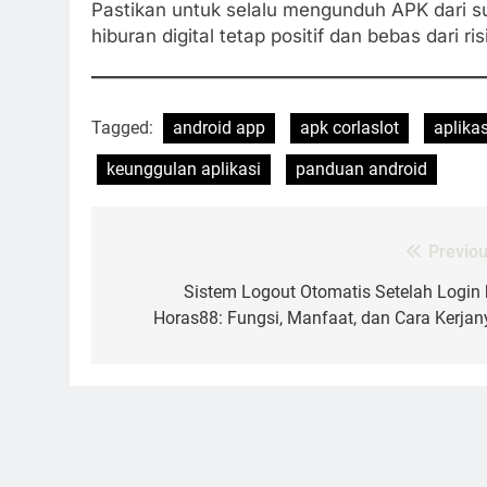
Pastikan untuk selalu mengunduh APK dari 
hiburan digital tetap positif dan bebas dari ri
Tagged:
android app
apk corlaslot
aplika
keunggulan aplikasi
panduan android
Previou
Post
navigation
Sistem Logout Otomatis Setelah Login 
Horas88: Fungsi, Manfaat, dan Cara Kerjan