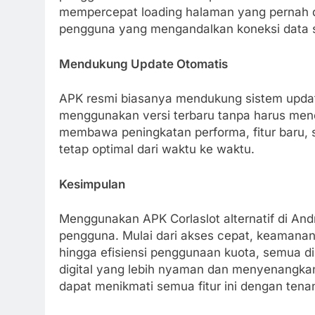
mempercepat loading halaman yang pernah d
pengguna yang mengandalkan koneksi data s
Mendukung Update Otomatis
APK resmi biasanya mendukung sistem upda
menggunakan versi terbaru tanpa harus menc
membawa peningkatan performa, fitur baru, 
tetap optimal dari waktu ke waktu.
Kesimpulan
Menggunakan APK Corlaslot alternatif di An
pengguna. Mulai dari akses cepat, keamanan 
hingga efisiensi penggunaan kuota, semua 
digital yang lebih nyaman dan menyenangka
dapat menikmati semua fitur ini dengan ten