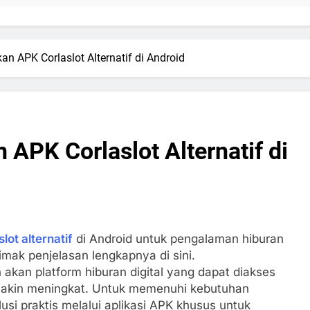
n APK Corlaslot Alternatif di Android
APK Corlaslot Alternatif di
lot alternatif
di Android untuk pengalaman hiburan
Simak penjelasan lengkapnya di sini.
n akan platform hiburan digital yang dapat diakses
makin meningkat. Untuk memenuhi kebutuhan
lusi praktis melalui aplikasi APK khusus untuk