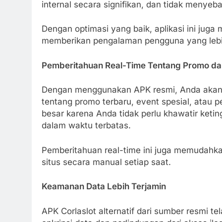
internal secara signifikan, dan tidak menye
Dengan optimasi yang baik, aplikasi ini jug
memberikan pengalaman pengguna yang leb
Pemberitahuan Real-Time Tentang Promo da
Dengan menggunakan APK resmi, Anda akan m
tentang promo terbaru, event spesial, atau 
besar karena Anda tidak perlu khawatir keti
dalam waktu terbatas.
Pemberitahuan real-time ini juga memudahka
situs secara manual setiap saat.
Keamanan Data Lebih Terjamin
APK Corlaslot alternatif dari sumber resmi t