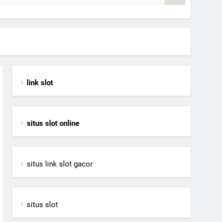
link slot
situs slot online
situs link slot gacor
situs slot