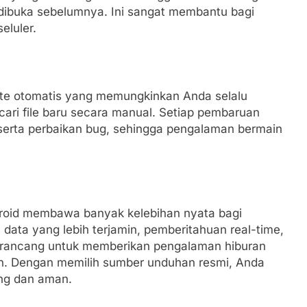
ibuka sebelumnya. Ini sangat membantu bagi
eluler.
te otomatis yang memungkinkan Anda selalu
ari file baru secara manual. Setiap pembaruan
serta perbaikan bug, sehingga pengalaman bermain
droid membawa banyak kelebihan nyata bagi
data yang lebih terjamin, pemberitahuan real-time,
dirancang untuk memberikan pengalaman hiburan
n. Dengan memilih sumber unduhan resmi, Anda
ang dan aman.